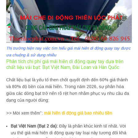
Thị trường hiện nay việc tìm hiểu giá mái hiên di động quay tay được
ưa chuộng & sử dụng nhiều
Phân tích chi phí giá mái hiên di động quay tay dựa trên
chất liệu vải bạt: Bạt Việt Nam, Đài Loan và Hàn Quốc
Chất liệu bạt là yếu tố then chốt quyết định đến 60% giá thành
và 80% độ bền của mái hiên. Trong năm 2026, sự phân hóa
giữa các dòng bạt trở nên rõ rệt hơn nhằm phục vụ nhu cầu đa
dạng của người dùng:
>> Mời xem thêm”:
mái hiên di động giá bao nhiêu tiền
Bạt Việt Nam (Bạt 2 da):
Đây là phân khúc kinh tế nhất. Với
ưu thế giá mái hiên di động quay tay loại này tương đối khá