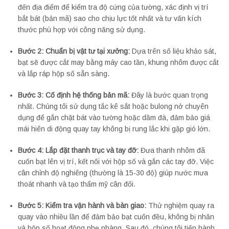
đến địa điểm để kiểm tra độ cứng của tường, xác định vị trí
bắt bát (bản mã) sao cho chịu lực tốt nhất và tư vấn kích
thước phù hợp với công năng sử dụng.
Bước 2: Chuẩn bị vật tư tại xưởng:
Dựa trên số liệu khảo sát,
bạt sẽ được cắt may bằng máy cao tần, khung nhôm được cắt
và lắp ráp hộp số sẵn sàng.
Bước 3: Cố định hệ thống bản mã:
Đây là bước quan trọng
nhất. Chúng tôi sử dụng tắc kê sắt hoặc bulong nở chuyên
dụng để gắn chặt bát vào tường hoặc dầm đà, đảm bảo giá
mái hiên di động quay tay không bị rung lắc khi gặp gió lớn.
Bước 4: Lắp đặt thanh trục và tay đỡ:
Đưa thanh nhôm đã
cuốn bạt lên vị trí, kết nối với hộp số và gắn các tay đỡ. Việc
cân chỉnh độ nghiêng (thường là 15-30 độ) giúp nước mưa
thoát nhanh và tạo thẩm mỹ cân đối.
Bước 5: Kiểm tra vận hành và bàn giao:
Thử nghiệm quay ra
quay vào nhiều lần để đảm bảo bạt cuốn đều, không bị nhăn
và hộp số hoạt động nhẹ nhàng. Sau đó, chúng tôi tiến hành