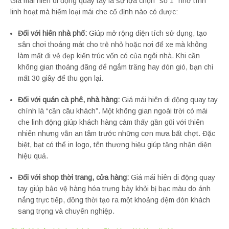
Giá mái hiên di động quay tay là sự lựa chọn “số 1” nhờ tính
linh hoạt mà hiếm loại mái che cố định nào có được:
Đối với hiên nhà phố:
Giúp mở rộng diện tích sử dụng, tạo
sân chơi thoáng mát cho trẻ nhỏ hoặc nơi để xe mà không
làm mất đi vẻ đẹp kiến trúc vốn có của ngôi nhà. Khi cần
không gian thoáng đãng để ngắm trăng hay đón gió, bạn chỉ
mất 30 giây để thu gọn lại.
Đối với quán cà phê, nhà hàng:
Giá mái hiên di động quay tay
chính là “cần câu khách”. Một không gian ngoài trời có mái
che linh động giúp khách hàng cảm thấy gần gũi với thiên
nhiên nhưng vẫn an tâm trước những cơn mưa bất chợt. Đặc
biệt, bạt có thể in logo, tên thương hiệu giúp tăng nhận diện
hiệu quả.
Đối với shop thời trang, cửa hàng:
Giá mái hiên di động quay
tay giúp bảo vệ hàng hóa trưng bày khỏi bị bạc màu do ánh
nắng trực tiếp, đồng thời tạo ra một khoảng đệm đón khách
sang trọng và chuyên nghiệp.