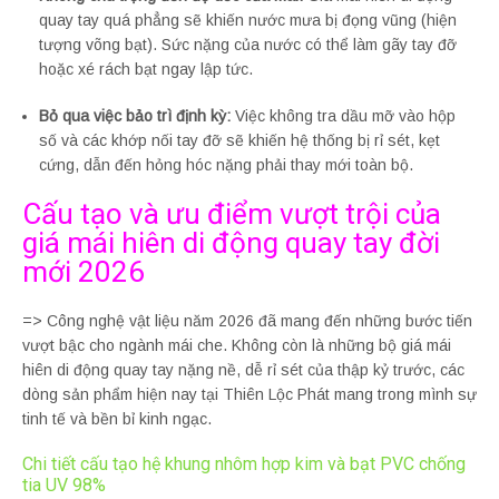
quay tay quá phẳng sẽ khiến nước mưa bị đọng vũng (hiện
tượng võng bạt). Sức nặng của nước có thể làm gãy tay đỡ
hoặc xé rách bạt ngay lập tức.
Bỏ qua việc bảo trì định kỳ:
Việc không tra dầu mỡ vào hộp
số và các khớp nối tay đỡ sẽ khiến hệ thống bị rỉ sét, kẹt
cứng, dẫn đến hỏng hóc nặng phải thay mới toàn bộ.
Cấu tạo và ưu điểm vượt trội của
giá mái hiên di động quay tay đời
mới 2026
=> Công nghệ vật liệu năm 2026 đã mang đến những bước tiến
vượt bậc cho ngành mái che. Không còn là những bộ giá mái
hiên di động quay tay nặng nề, dễ rỉ sét của thập kỷ trước, các
dòng sản phẩm hiện nay tại Thiên Lộc Phát mang trong mình sự
tinh tế và bền bỉ kinh ngạc.
Chi tiết cấu tạo hệ khung nhôm hợp kim và bạt PVC chống
tia UV 98%