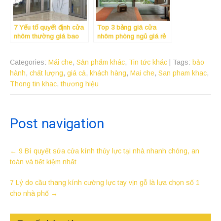
7 Yếu tố quyết định cửa
Top 3 bảng giá cửa
nhôm thường giá bao
nhôm phòng ngủ giá rẻ
nhiêu mà 90% người
“đáng tiền” – bền đẹp,
mua bỏ qua
cách âm, kín khít
Categories:
Mái che
,
Sản phẩm khác
,
Tin tức khác
| Tags:
bảo
hành
,
chất lượng
,
giá cả
,
khách hàng
,
Mai che
,
San pham khac
,
Thong tin khac
,
thương hiệu
Post navigation
←
9 Bí quyết sửa cửa kính thủy lực tại nhà nhanh chóng, an
toàn và tiết kiệm nhất
7 Lý do cầu thang kính cường lực tay vịn gỗ là lựa chọn số 1
cho nhà phố
→