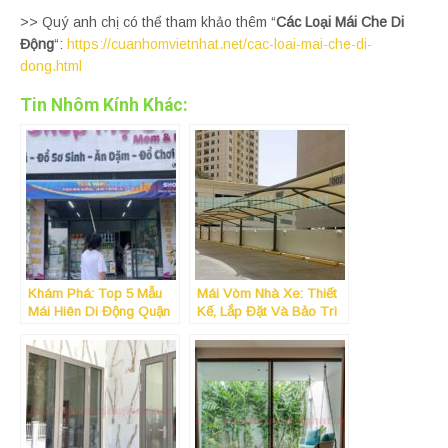
>> Quý anh chị có thể tham khảo thêm “
Các Loại Mái Che Di
Động
“:
https://cuanhomvietnhat.net/cac-loai-mai-che-di-
dong.html
Tin Nhôm Kính Khác:
Khám Phá: Top 5 Mẫu
Mái Vòm Nhà Xe: Thiết
Mái Hiên Di Động Quận
Kế, Lắp Đặt Và Bảo Trì
11 TPHCM Bán Chạy Số
1 Năm 2025 – Phải Xem!