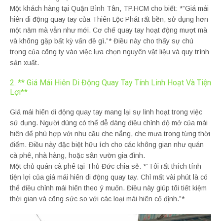
Một khách hàng tại Quận Bình Tân, TP.HCM cho biết: *”Giá mái
hiên di động quay tay của Thiên Lộc Phát rất bền, sử dụng hơn
một năm mà vẫn như mới. Cơ chế quay tay hoạt động mượt mà
và không gặp bất kỳ vấn đề gì.”* Điều này cho thấy sự chú
trọng của công ty vào việc lựa chọn nguyên vật liệu và quy trình
sản xuất.
2. ** Giá Mái Hiên Di Động Quay Tay Tính Linh Hoạt Và Tiện
Lợi**
Giá mái hiên di động quay tay mang lại sự linh hoạt trong việc
sử dụng. Người dùng có thể dễ dàng điều chỉnh độ mở của mái
hiên để phù hợp với nhu cầu che nắng, che mưa trong từng thời
điểm. Điều này đặc biệt hữu ích cho các không gian như quán
cà phê, nhà hàng, hoặc sân vườn gia đình.
Một chủ quán cà phê tại Thủ Đức chia sẻ: *”Tôi rất thích tính
tiện lợi của giá mái hiên di động quay tay. Chỉ mất vài phút là có
thể điều chỉnh mái hiên theo ý muốn. Điều này giúp tôi tiết kiệm
thời gian và công sức so với các loại mái hiên cố định.”*