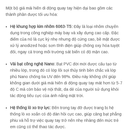
Một bộ giá mái hiên di động quay tay hiện đại bao gồm các
thành phần được tối ưu hóa:
Hệ khung hợp kim nhôm 6063-T5:
Đây là loại nhôm chuyên
dụng trong công nghiệp máy bay và xây dựng cao cấp. Đặc
điểm của nó là cực kỳ nhẹ nhưng độ cứng cao, bề mặt được
xử lý anodized hoặc sơn tĩnh điện giúp chống oxy hóa tuyệt
đối, ngay cả trong môi trường sát biển có độ mặn cao.
Vải bạt công nghệ Nano:
Bạt PVC đời mới được cấu tạo từ
nhiều lớp, trong đó có lớp lõi sợi thủy tinh bền chắc và lớp
phủ Nano chống tia UV đến 98%. Điều này không chỉ giúp
không gian dưới giá mái hiên di động quay tay mát hơn từ 5-7
độ C mà còn bảo vệ nội thất, da dẻ của người sử dụng khỏi
tác động tiêu cực của ánh nắng mặt trời.
Hệ thống lò xo trợ lực:
Bên trong tay đỡ được trang bị hệ
thống lò xo xoắn có độ đàn hồi cực cao, giúp căng bạt phẳng
phiu và hỗ trợ việc quay tay trở nên nhẹ nhàng đến mức trẻ
em cũng có thể thao tác được.