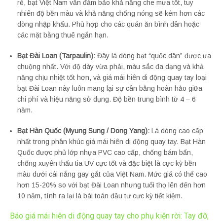
rẻ, bạt Việt Nam vẫn đảm bảo khả năng che mưa tốt, tuy
nhiên độ bền màu và khả năng chống nóng sẽ kém hơn các
dòng nhập khẩu. Phù hợp cho các quán ăn bình dân hoặc
các mặt bằng thuê ngắn hạn.
Bạt Đài Loan (Tarpaulin):
Đây là dòng bạt “quốc dân” được ưa
chuộng nhất. Với độ dày vừa phải, màu sắc đa dạng và khả
năng chịu nhiệt tốt hơn, và giá mái hiên di động quay tay loại
bạt Đài Loan này luôn mang lại sự cân bằng hoàn hảo giữa
chi phí và hiệu năng sử dụng. Độ bền trung bình từ 4 – 6
năm.
Bạt Hàn Quốc (Myung Sung / Dong Yang):
Là dòng cao cấp
nhất trong phân khúc giá mái hiên di động quay tay. Bạt Hàn
Quốc được phủ lớp nhựa PVC cao cấp, chống bám bẩn,
chống xuyên thấu tia UV cực tốt và đặc biệt là cực kỳ bền
màu dưới cái nắng gay gắt của Việt Nam. Mức giá có thể cao
hơn 15-20% so với bạt Đài Loan nhưng tuổi thọ lên đến hơn
10 năm, tính ra lại là bài toán đầu tư cực kỳ tiết kiệm.
Báo giá mái hiên di động quay tay cho phụ kiện rời: Tay đỡ,