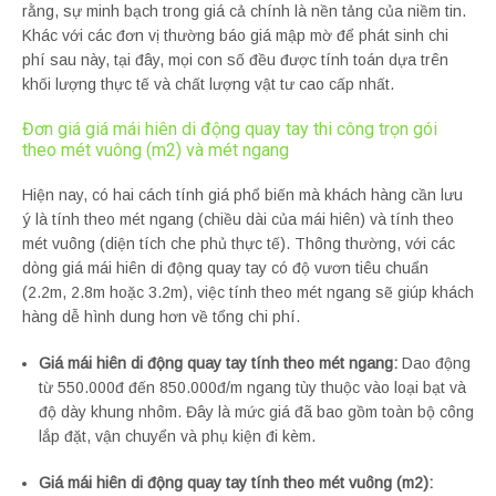
rằng, sự minh bạch trong giá cả chính là nền tảng của niềm tin.
Khác với các đơn vị thường báo giá mập mờ để phát sinh chi
phí sau này, tại đây, mọi con số đều được tính toán dựa trên
khối lượng thực tế và chất lượng vật tư cao cấp nhất.
Đơn giá giá mái hiên di động quay tay thi công trọn gói
theo mét vuông (m2) và mét ngang
Hiện nay, có hai cách tính giá phổ biến mà khách hàng cần lưu
ý là tính theo mét ngang (chiều dài của mái hiên) và tính theo
mét vuông (diện tích che phủ thực tế). Thông thường, với các
dòng giá mái hiên di động quay tay có độ vươn tiêu chuẩn
(2.2m, 2.8m hoặc 3.2m), việc tính theo mét ngang sẽ giúp khách
hàng dễ hình dung hơn về tổng chi phí.
Giá mái hiên di động quay tay tính theo mét ngang:
Dao động
từ 550.000đ đến 850.000đ/m ngang tùy thuộc vào loại bạt và
độ dày khung nhôm. Đây là mức giá đã bao gồm toàn bộ công
lắp đặt, vận chuyển và phụ kiện đi kèm.
Giá mái hiên di động quay tay tính theo mét vuông (m2):