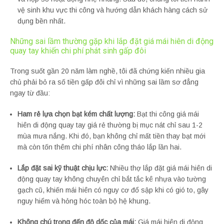
vệ sinh khu vực thi công và hướng dẫn khách hàng cách sử
dụng bền nhất.
Những sai lầm thường gặp khi lắp đặt giá mái hiên di động
quay tay khiến chi phí phát sinh gấp đôi
Trong suốt gần 20 năm làm nghề, tôi đã chứng kiến nhiều gia
chủ phải bỏ ra số tiền gấp đôi chỉ vì những sai lầm sơ đẳng
ngay từ đầu:
Ham rẻ lựa chọn bạt kém chất lượng:
Bạt thi công giá mái
hiên di động quay tay giá rẻ thường bị mục nát chỉ sau 1-2
mùa mưa nắng. Khi đó, bạn không chỉ mất tiền thay bạt mới
mà còn tốn thêm chi phí nhân công tháo lắp lần hai.
Lắp đặt sai kỹ thuật chịu lực:
Nhiều thợ lắp đặt giá mái hiên di
động quay tay không chuyên chỉ bắt tắc kê nhựa vào tường
gạch cũ, khiến mái hiên có nguy cơ đổ sập khi có gió to, gây
nguy hiểm và hỏng hóc toàn bộ hệ khung.
Không chú trọng đến độ dốc của mái:
Giá mái hiên di động