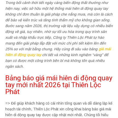
Trong bối cảnh thời tiết ngày càng biến động thất thường như
hiện nay, việc sở hữu một hệ thống mái hiên di động quay tay
không chỉ đơn thuần là giải pháp che nắng mưa, mà còn là cách
để bảo vệ kiến trúc và tăng tính thẩm mỹ cho không gian sống.
Bước sang năm 2026, thị trường vật liệu xây dựng có nhiều biến
động về giá, tuy nhiên, nhờ sự tối ưu hóa trong quy trình sản
xuất và nhập khẩu trực tiếp, Công ty Thiên Lộc Phát tự hào
mang đến giải pháp lắp đặt với mức chi phí tiết kiệm lên đến
25% so với mặt bằng chung. Hãy cùng đi sâu vào bảng
giá mái
hiên di động quay tay
chi tiết và những kinh nghiệm “vàng” để
bạn có được một công trình bền bỉ mà không tốn quá nhiều
ngân sách.
Bảng báo giá mái hiên di động quay
tay mới nhất 2026 tại Thiên Lộc
Phát
=> Để giúp khách hàng có cái nhìn tổng quan và dễ dàng lập kế
hoạch tài chính, Thiên Lộc Phát xin công khai bảng báo giá mái
hiên di động quay tay được cập nhật mới nhất. Chúng tôi hiểu