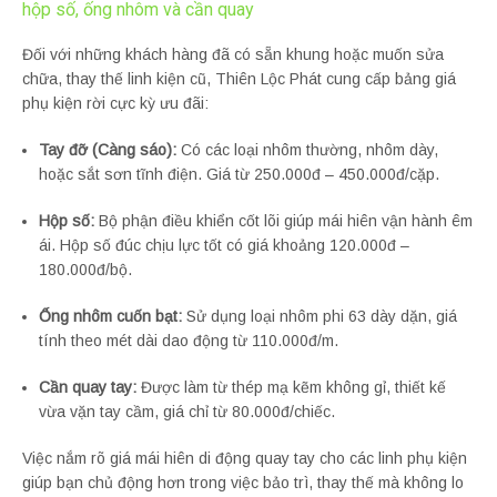
hộp số, ống nhôm và cần quay
Đối với những khách hàng đã có sẵn khung hoặc muốn sửa
chữa, thay thế linh kiện cũ, Thiên Lộc Phát cung cấp bảng giá
phụ kiện rời cực kỳ ưu đãi:
Tay đỡ (Càng sáo):
Có các loại nhôm thường, nhôm dày,
hoặc sắt sơn tĩnh điện. Giá từ 250.000đ – 450.000đ/cặp.
Hộp số:
Bộ phận điều khiển cốt lõi giúp mái hiên vận hành êm
ái. Hộp số đúc chịu lực tốt có giá khoảng 120.000đ –
180.000đ/bộ.
Ống nhôm cuốn bạt:
Sử dụng loại nhôm phi 63 dày dặn, giá
tính theo mét dài dao động từ 110.000đ/m.
Cần quay tay:
Được làm từ thép mạ kẽm không gỉ, thiết kế
vừa vặn tay cầm, giá chỉ từ 80.000đ/chiếc.
Việc nắm rõ giá mái hiên di động quay tay cho các linh phụ kiện
giúp bạn chủ động hơn trong việc bảo trì, thay thế mà không lo