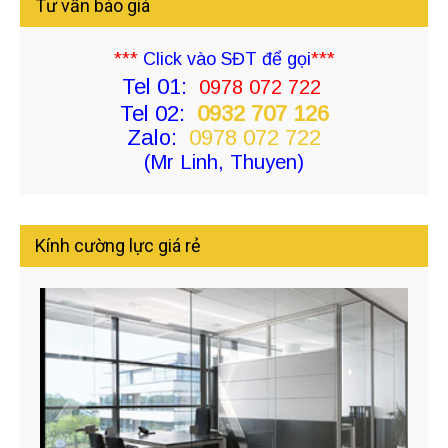
Tư vấn báo giá
***
Click vào SĐT để gọi
***
Tel 01:
0978 072 722
Tel 02:
0932 707 126
Zalo:
0978 072 722
(Mr Linh, Thuyen)
Kính cường lực giá rẻ