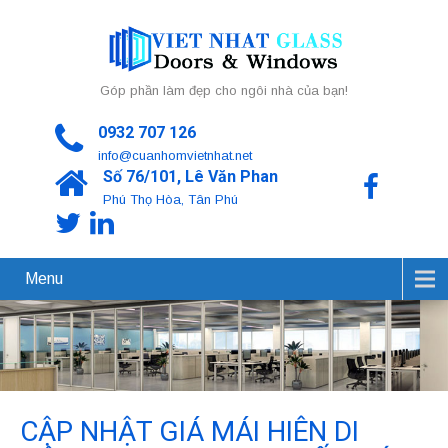
Góp phần làm đẹp cho ngôi nhà của bạn!
0932 707 126
info@cuanhomvietnhat.net
Số 76/101, Lê Văn Phan
Phú Thọ Hòa, Tân Phú
Menu
CẬP NHẬT GIÁ MÁI HIÊN DI