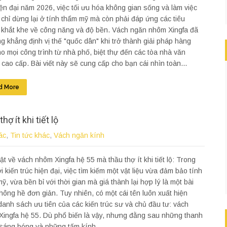
iện đại năm 2026, việc tối ưu hóa không gian sống và làm việc
chỉ dừng lại ở tính thẩm mỹ mà còn phải đáp ứng các tiêu
 khắt khe về công năng và độ bền. Vách ngăn nhôm Xingfa đã
g khẳng định vị thế "quốc dân" khi trở thành giải pháp hàng
o mọi công trình từ nhà phố, biệt thự đến các tòa nhà văn
cao cấp. Bài viết này sẽ cung cấp cho bạn cái nhìn toàn...
d More
 ít khi tiết lộ
ác
,
Tin tức khác
,
Vách ngăn kính
ật về vách nhôm Xingfa hệ 55 mà thầu thợ ít khi tiết lộ: Trong
ới kiến trúc hiện đại, việc tìm kiếm một vật liệu vừa đảm bảo tính
ỹ, vừa bền bỉ với thời gian mà giá thành lại hợp lý là một bài
hông hề đơn giản. Tuy nhiên, có một cái tên luôn xuất hiện
danh sách ưu tiên của các kiến trúc sư và chủ đầu tư: vách
ingfa hệ 55. Dù phổ biến là vậy, nhưng đằng sau những thanh
sáng bóng và những tấm kính...