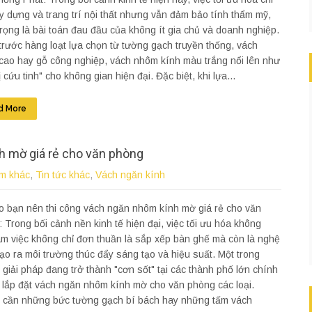
y dựng và trang trí nội thất nhưng vẫn đảm bảo tính thẩm mỹ,
rọng là bài toán đau đầu của không ít gia chủ và doanh nghiệp.
rước hàng loạt lựa chọn từ tường gạch truyền thống, vách
cao hay gỗ công nghiệp, vách nhôm kính màu trắng nổi lên như
ị cứu tinh" cho không gian hiện đại. Đặc biệt, khi lựa...
d More
h mờ giá rẻ cho văn phòng
m khác
,
Tin tức khác
,
Vách ngăn kính
o bạn nên thi công vách ngăn nhôm kính mờ giá rẻ cho văn
 Trong bối cảnh nền kinh tế hiện đại, việc tối ưu hóa không
àm việc không chỉ đơn thuần là sắp xếp bàn ghế mà còn là nghệ
tạo ra môi trường thúc đẩy sáng tạo và hiệu suất. Một trong
giải pháp đang trở thành "cơn sốt" tại các thành phố lớn chính
c lắp đặt vách ngăn nhôm kính mờ cho văn phòng các loại.
 cần những bức tường gạch bí bách hay những tấm vách