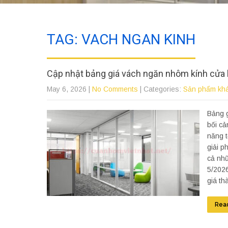
TAG: VACH NGAN KINH
Cập nhật bảng giá vách ngăn nhôm kính cửa 
May 6, 2026
|
No Comments
| Categories:
Sản phẩm kh
Bảng g
bối cả
năng t
giải p
cả nhữ
5/2026
giá th
Rea