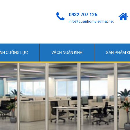
0932 707 126
info@cuanhomvietnhat.net
ÍNH CƯỜNG LỰC
VÁCH NGĂN KÍNH
SẢN PHẨM 