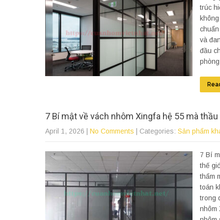
trúc h
không 
chuẩn
và đan
đầu ch
phòng 
Rea
7 Bí mật về vách nhôm Xingfa hệ 55 mà thầu thợ
April 1, 2026
|
No Comments
| Categories:
Sản phẩm kh
7 Bí m
thế gi
thẩm m
toán k
trong 
nhôm X
nhôm 