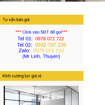
Tư vấn báo giá
***
Click vào SĐT để gọi
***
Tel 01:
0978 072 722
Tel 02:
0932 707 126
Zalo:
0978 072 722
(Mr Linh, Thuyen)
Kính cường lực giá rẻ