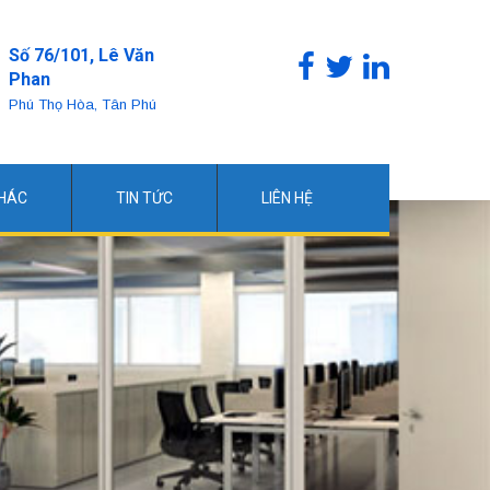
Số 76/101, Lê Văn
Phan
Phú Thọ Hòa, Tân Phú
KHÁC
TIN TỨC
LIÊN HỆ