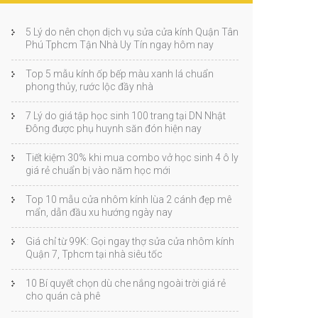
5 Lý do nên chọn dịch vụ sửa cửa kính Quận Tân
Phú Tphcm Tận Nhà Uy Tín ngay hôm nay
Top 5 mẫu kính ốp bếp màu xanh lá chuẩn
phong thủy, rước lộc đầy nhà
7 Lý do giá tập học sinh 100 trang tại DN Nhật
Đông được phụ huynh săn đón hiện nay
Tiết kiệm 30% khi mua combo vở học sinh 4 ô ly
giá rẻ chuẩn bị vào năm học mới
Top 10 mẫu cửa nhôm kính lùa 2 cánh đẹp mê
mẩn, dẫn đầu xu hướng ngày nay
Giá chỉ từ 99K: Gọi ngay thợ sửa cửa nhôm kính
Quận 7, Tphcm tại nhà siêu tốc
10 Bí quyết chọn dù che nắng ngoài trời giá rẻ
cho quán cà phê