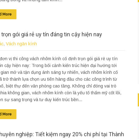
d More
rọn gói giá rẻ uy tín đáng tin cậy hiện nay
ác
,
Vách ngăn kính
đơn vị thi công vách nhôm kính cố định trọn gói giá rẻ uy tín
in cậy hiện nay: Trong bối cảnh kiến trúc hiện đại hướng tới
gian mở và tận dụng ánh sáng tự nhiên, vách nhôm kính cố
ã trở thành lựa chọn ưu tiên hàng đầu cho các công trình từ
ố, biệt thự đến văn phòng cao tầng. Không chỉ đóng vai trò
hia không gian, vách nhôm kính còn là yếu tố thẩm mỹ cốt lõi,
ện sự sang trọng và tư duy kiến trúc bền...
d More
uyên nghiệp: Tiết kiệm ngay 20% chi phí tại Thành