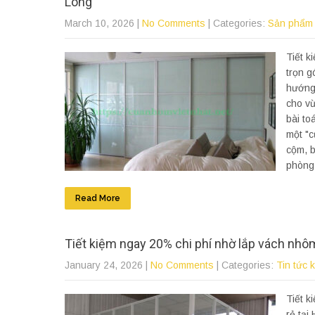
Long
March 10, 2026
|
No Comments
| Categories:
Sản phẩm
Tiết k
trọn g
hướng 
cho vừ
bài to
một "c
cộm, b
phòng.
Read More
Tiết kiệm ngay 20% chi phí nhờ lắp vách nhôm
January 24, 2026
|
No Comments
| Categories:
Tin tức 
Tiết k
rẻ tại