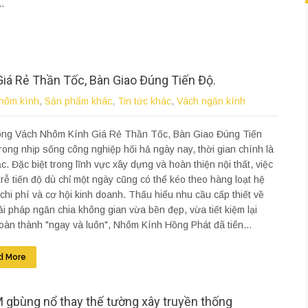
..
iá Rẻ Thần Tốc, Bàn Giao Đúng Tiến Độ.
hôm kính
,
Sản phẩm khác
,
Tin tức khác
,
Vách ngăn kính
ông Vách Nhôm Kính Giá Rẻ Thần Tốc, Bàn Giao Đúng Tiến
rong nhịp sống công nghiệp hối hả ngày nay, thời gian chính là
ạc. Đặc biệt trong lĩnh vực xây dựng và hoàn thiện nội thất, việc
rễ tiến độ dù chỉ một ngày cũng có thể kéo theo hàng loạt hệ
 chi phí và cơ hội kinh doanh. Thấu hiểu nhu cầu cấp thiết về
ải pháp ngăn chia không gian vừa bền đẹp, vừa tiết kiệm lại
oàn thành "ngay và luôn", Nhôm Kính Hồng Phát đã tiên...
d More
 gbùng nổ thay thế tường xây truyền thống