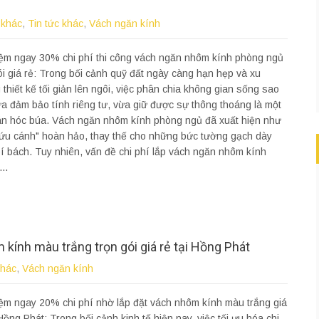
 khác
,
Tin tức khác
,
Vách ngăn kính
iệm ngay 30% chi phí thi công vách ngăn nhôm kính phòng ngủ
ói giá rẻ: Trong bối cảnh quỹ đất ngày càng hạn hẹp và xu
thiết kế tối giản lên ngôi, việc phân chia không gian sống sao
a đảm bảo tính riêng tư, vừa giữ được sự thông thoáng là một
án hóc búa. Vách ngăn nhôm kính phòng ngủ đã xuất hiện như
ứu cánh" hoàn hảo, thay thế cho những bức tường gạch dày
í bách. Tuy nhiên, vấn đề chi phí lắp vách ngăn nhôm kính
..
 kính màu trắng trọn gói giá rẻ tại Hồng Phát
khác
,
Vách ngăn kính
iệm ngay 20% chi phí nhờ lắp đặt vách nhôm kính màu trắng giá
 Hồng Phát: Trong bối cảnh kinh tế hiện nay, việc tối ưu hóa chi