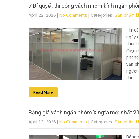
7 Bí quyết thi công vách nhôm kính ngăn phò
April 22, 2026
|
No Comments
| Categories:
Sản phẩm k
Thi cô
ngày c
chia k
được s
phòng 
văn ph
người 
chi...
Read More
Bảng giá vách ngăn nhôm Xingfa mới nhất 202
April 13, 2026
|
No Comments
| Categories:
Sản phẩm k
Bảng g