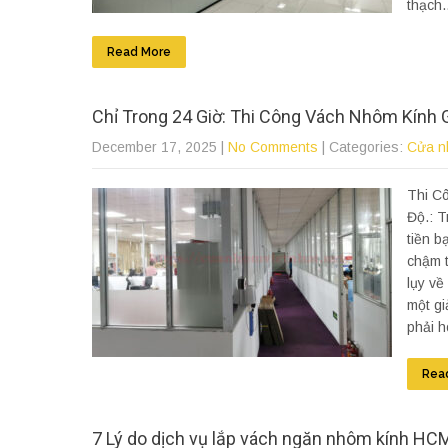
thạch.
Read More
Chỉ Trong 24 Giờ: Thi Công Vách Nhôm Kính G
December 17, 2025
|
No Comments
| Categories:
Cửa n
Thi C
Độ.: T
tiền b
chậm t
lụy về
một gi
phải h
Rea
7 Lý do dịch vụ lắp vách ngăn nhôm kính HCM