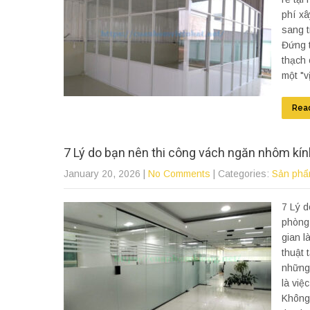
phí xâ
sang t
Đứng t
thạch 
một "v
Rea
7 Lý do bạn nên thi công vách ngăn nhôm kín
January 20, 2026
|
No Comments
| Categories:
Sản phẩ
7 Lý d
phòng:
gian l
thuật 
những 
là việ
Không