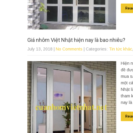
Rea
Giá nhôm Việt Nhật hiện nay là bao nhiêu?
July 13, 2018
|
No Comments
| Categories:
Tin tức khác
Hiện n
đề đượ
mua sả
một cá
Nhật l
tham k
nay l
Rea