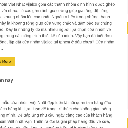
ôm Việt Nhật vijalco gồm các thanh nhôm định hình được ghép
ại với nhau, có các gân rãnh gia cường giúp gia tăng độ cứng
ủa khung nhôm lên cao nhất. Ngoài ra bên trong những thanh
ày là khoang rỗng giúp cửa vững chắc và đảm bảo sự chống
cao. Đây là những lý do mà nhiều người lựa chọn cửa nhôm về
g trong các công trình thiết kế của mình. Vậy bạn đã biết đợn
 công, lắp đặt cửa nhôm vijalco tại tphcm ở đâu chưa? Cửa nhôm
..
d More
ện nay
 mẫu cửa nhôm Việt Nhật đẹp luôn là mối quan tâm hàng đầu
ách hàng khi lựa chọn để trang trí thêm cho không gian sống
iêng mình. Để đáp ứng nhu cầu ngày càng cao của khách hàng,
ôm Việt nhật Vạn Thiện ra đời là giải pháp hàng đầu về cửa,
hiều người tiêu dùng ưa chuộng trên thị trường hiện nay.