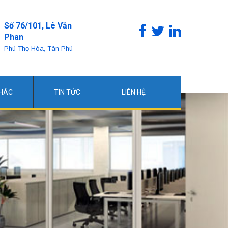
Số 76/101, Lê Văn
Phan
Phú Thọ Hòa, Tân Phú
KHÁC
TIN TỨC
LIÊN HỆ