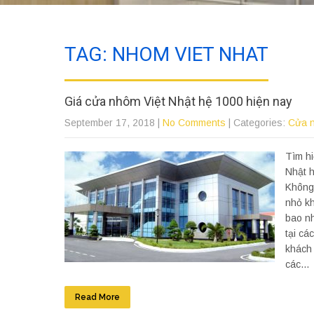
TAG: NHOM VIET NHAT
Giá cửa nhôm Việt Nhật hệ 1000 hiện nay
September 17, 2018
|
No Comments
| Categories:
Cửa 
Tìm hi
Nhật h
Không 
nhỏ k
bao nh
tại cá
khách 
các...
Read More