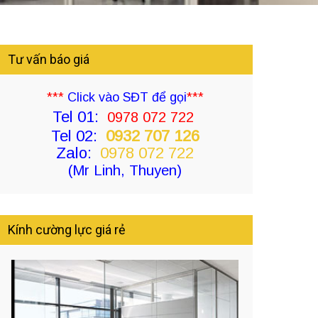
Tư vấn báo giá
***
Click vào SĐT để gọi
***
Tel 01:
0978 072 722
Tel 02:
0932 707 126
Zalo:
0978 072 722
(Mr Linh, Thuyen)
Kính cường lực giá rẻ