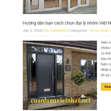
Hướng dẫn bạn cách chọn đại lý nhôm Việt 
July 3, 2018
|
No Comments
| Categories:
Tin tức khác
,
Hiện n
nhôm k
có thể
bảo hà
hiện n
Nhật t
tôi sẽ
Rea