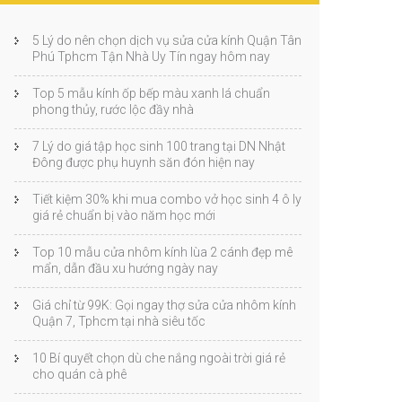
5 Lý do nên chọn dịch vụ sửa cửa kính Quận Tân
Phú Tphcm Tận Nhà Uy Tín ngay hôm nay
Top 5 mẫu kính ốp bếp màu xanh lá chuẩn
phong thủy, rước lộc đầy nhà
7 Lý do giá tập học sinh 100 trang tại DN Nhật
Đông được phụ huynh săn đón hiện nay
Tiết kiệm 30% khi mua combo vở học sinh 4 ô ly
giá rẻ chuẩn bị vào năm học mới
Top 10 mẫu cửa nhôm kính lùa 2 cánh đẹp mê
mẩn, dẫn đầu xu hướng ngày nay
Giá chỉ từ 99K: Gọi ngay thợ sửa cửa nhôm kính
Quận 7, Tphcm tại nhà siêu tốc
10 Bí quyết chọn dù che nắng ngoài trời giá rẻ
cho quán cà phê