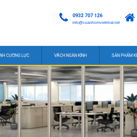
0932 707 126
info@cuanhomvietnhat.net
ÍNH CƯỜNG LỰC
VÁCH NGĂN KÍNH
SẢN PHẨM 