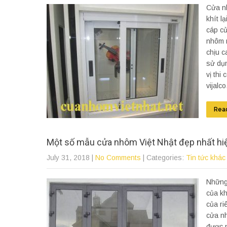
Cửa nh
khít l
cáp c
nhôm n
chịu 
sử dụn
vị thi
vijalco.
Rea
Một số mẫu cửa nhôm Việt Nhật đẹp nhất hi
July 31, 2018
|
No Comments
| Categories:
Tin tức khác
Những
của kh
của r
cửa nh
được n