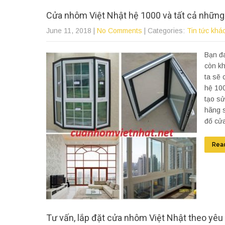
Cửa nhôm Việt Nhật hệ 1000 và tất cả những 
June 11, 2018
|
No Comments
| Categories:
Tin tức khá
Bạn đ
còn kh
ta sẽ 
hệ 100
tạo sử
hãng 
đố cửa
Rea
Tư vấn, lắp đặt cửa nhôm Việt Nhật theo yêu