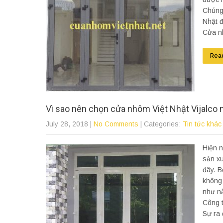
Chúng
Nhật đ
Cửa n
Rea
Vì sao nên chọn cửa nhôm Việt Nhật Vijalco
July 28, 2018
|
No Comments
| Categories:
Tin tức khác
Hiện n
sản xu
đây. B
không 
như nắ
Công t
Sự ra 