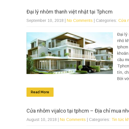
Đại lý nhôm thanh việt nhật tại Tphcm
September 10, 2018
|
No Comments
| Categories:
Cửa 
Đại lý
nhỏ kh
tphcm 
khoăn,
cầu mu
Tphcm 
tín, c
Bởi với
Read More
Cửa nhôm vijalco tại tphcm – Địa chỉ mua nh
August 10, 2018
|
No Comments
| Categories:
Tin tức k