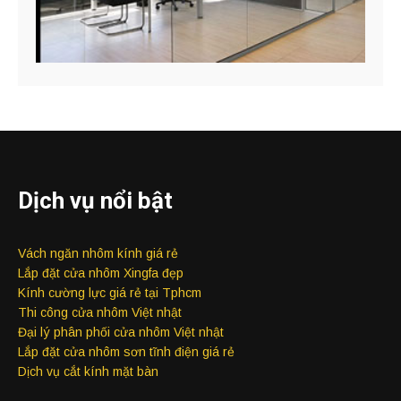
Dịch vụ nổi bật
Vách ngăn nhôm kính giá rẻ
Lắp đặt cửa nhôm Xingfa đẹp
Kính cường lực giá rẻ tại Tphcm
Thi công cửa nhôm Việt nhật
Đại lý phân phối cửa nhôm Việt nhật
Lắp đặt cửa nhôm sơn tĩnh điện giá rẻ
Dịch vụ cắt kính mặt bàn