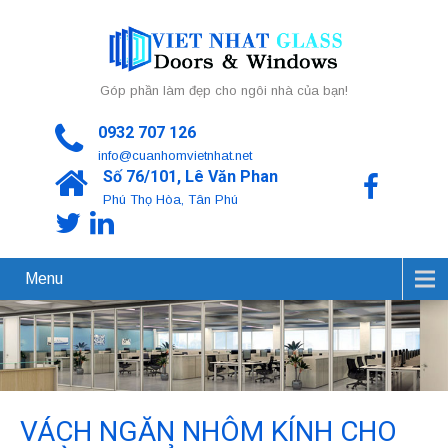
Góp phần làm đẹp cho ngôi nhà của bạn!
0932 707 126
info@cuanhomvietnhat.net
Số 76/101, Lê Văn Phan
Phú Thọ Hòa, Tân Phú
Menu
VÁCH NGĂN NHÔM KÍNH CHO