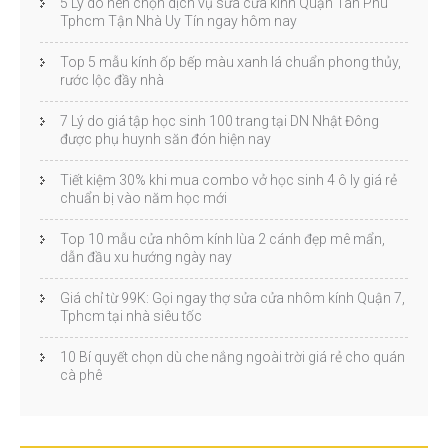
5 Lý do nên chọn dịch vụ sửa cửa kính Quận Tân Phú
Tphcm Tận Nhà Uy Tín ngay hôm nay
Top 5 mẫu kính ốp bếp màu xanh lá chuẩn phong thủy,
rước lộc đầy nhà
7 Lý do giá tập học sinh 100 trang tại DN Nhật Đông
được phụ huynh săn đón hiện nay
Tiết kiệm 30% khi mua combo vở học sinh 4 ô ly giá rẻ
chuẩn bị vào năm học mới
Top 10 mẫu cửa nhôm kính lùa 2 cánh đẹp mê mẩn,
dẫn đầu xu hướng ngày nay
Giá chỉ từ 99K: Gọi ngay thợ sửa cửa nhôm kính Quận 7,
Tphcm tại nhà siêu tốc
10 Bí quyết chọn dù che nắng ngoài trời giá rẻ cho quán
cà phê