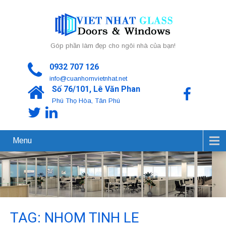
Góp phần làm đẹp cho ngôi nhà của bạn!
0932 707 126
info@cuanhomvietnhat.net
Số 76/101, Lê Văn Phan
Phú Thọ Hòa, Tân Phú
Menu
TAG: NHOM TINH LE