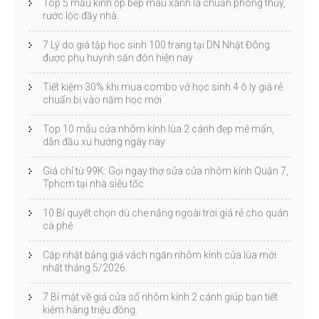
Top 5 mẫu kính ốp bếp màu xanh lá chuẩn phong thủy,
rước lộc đầy nhà
7 Lý do giá tập học sinh 100 trang tại DN Nhật Đông
được phụ huynh săn đón hiện nay
Tiết kiệm 30% khi mua combo vở học sinh 4 ô ly giá rẻ
chuẩn bị vào năm học mới
Top 10 mẫu cửa nhôm kính lùa 2 cánh đẹp mê mẩn,
dẫn đầu xu hướng ngày nay
Giá chỉ từ 99K: Gọi ngay thợ sửa cửa nhôm kính Quận 7,
Tphcm tại nhà siêu tốc
10 Bí quyết chọn dù che nắng ngoài trời giá rẻ cho quán
cà phê
Cập nhật bảng giá vách ngăn nhôm kính cửa lùa mới
nhất tháng 5/2026.
7 Bí mật về giá cửa sổ nhôm kính 2 cánh giúp bạn tiết
kiệm hàng triệu đồng.