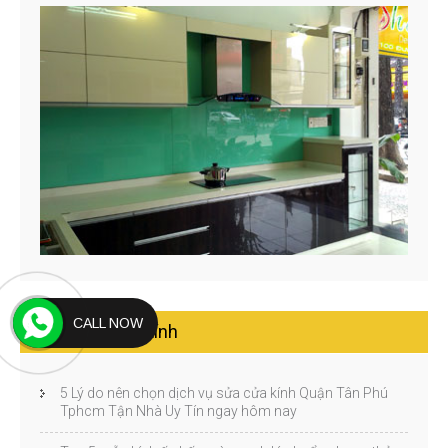
CALL NOW
Tin tức nhôm kính
5 Lý do nên chọn dịch vụ sửa cửa kính Quận Tân Phú
Tphcm Tận Nhà Uy Tín ngay hôm nay