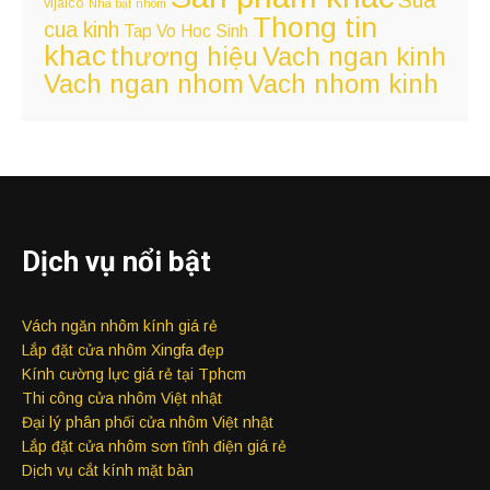
Sua
vijalco
Nhà bạt
nhôm
Thong tin
cua kinh
Tap Vo Hoc Sinh
khac
Vach ngan kinh
thương hiệu
Vach ngan nhom
Vach nhom kinh
Dịch vụ nổi bật
Vách ngăn nhôm kính giá rẻ
Lắp đặt cửa nhôm Xingfa đẹp
Kính cường lực giá rẻ tại Tphcm
Thi công cửa nhôm Việt nhật
Đại lý phân phối cửa nhôm Việt nhật
Lắp đặt cửa nhôm sơn tĩnh điện giá rẻ
Dịch vụ cắt kính mặt bàn