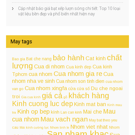
Cập nhật báo giá bạt xếp lượn sóng chi tiết: Top 10 loại
vật liệu bền đẹp và phổ biến nhất hiện nay
May tags
chất
bảo hành
Cat kinh
Bat che nang
Bao gia
lượng
Cua di nhom
Cua kinh
Cua kinh dep
Cua nhom gia re
cua nhom
Cua
Tphcm
nhom nha ve sinh
Cua nhom son tinh dien
cua nhom
Cua nhom xingfa
Du che ngoai
cửa
cửa sổ
van go
giá cả
khách hàng
troi
Gia cua kinh
gỗ
Kinh cuong luc dep
Kinh mat ban
Kinh mau
Kinh op bep
Mau
Mai che
kính
Lan can kinh
tra
Mau vach ngan
cua nhom
May bat theo yeu
Nhom viet nhat
cau
Nhom
Mái kính cường lực
Nhom tinh le
San pham khac