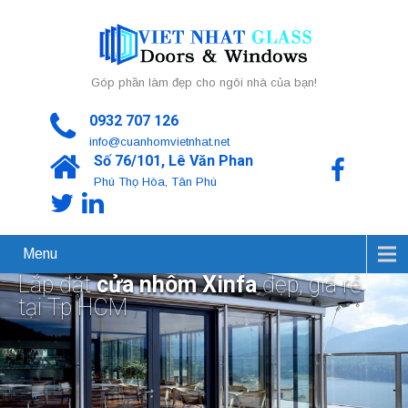
Góp phần làm đẹp cho ngôi nhà của bạn!
0932 707 126
info@cuanhomvietnhat.net
Số 76/101, Lê Văn Phan
Phú Thọ Hòa, Tân Phú
Menu
Lắp đặt
cửa nhôm Xinfa
đẹp, giá rẻ
tại Tp HCM