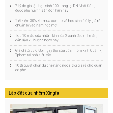
7 Lý do giá tập học sinh 100 trang tại DN Nhật Đông
được phụ huynh săn đón hiện nay
Tiết kiệm 30% khi mua combo vở học sinh 4 ô ly giá rẻ
chuẩn bị vào năm học mới
Top 10 mẫu cửa nhôm kính lùa 2 cánh đẹp mê mẩn,
dẫn đầu xu hướng ngày nay
Giá chỉ từ 99K: Gọi ngay thợ sửa cửa nhôm kính Quận 7,
Tphcm tại nhà siêu tốc
10 Bí quyết chọn dù che nắng ngoài trời giá rẻ cho quán
cà phê
Lắp đặt cửa nhôm Xingfa