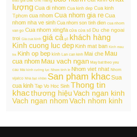
Bat che nang
Bao gia
lượng
Cua di nhom
Cua kinh
Cua kinh dep
Cua nhom gia re
cua nhom
Cua
Tphcm
nhom nha ve sinh
Cua nhom son tinh dien
cua nhom
Cua nhom xingfa
Du che ngoai
cửa
cửa sổ
van go
giá cả
khách hàng
troi
Gia cua kinh
gỗ
Kinh cuong luc dep
Kinh mat ban
Kinh mau
Kinh op bep
Mau
Mai che
kính
Lan can kinh
tra
Mau vach ngan
cua nhom
May bat theo yeu
Nhom viet nhat
cau
Nhom
Mái kính cường lực
Nhom tinh le
San pham khac
Sua
vijalco
Nhà bạt
nhôm
Thong tin
cua kinh
Tap Vo Hoc Sinh
khac
Vach ngan kinh
thương hiệu
Vach ngan nhom
Vach nhom kinh