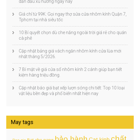
dẫn đầu xu hướng ngày nay
Giá chỉ từ 99K: Gọi ngay thợ sửa cửa nhôm kính Quận 7,
Tphcm tại nhà siêu tốc
10 Bí quyết chọn dù che nắng ngoài trời giá rẻ cho quán
cà phê
Cập nhật bảng giá vách ngăn nhôm kính cửa lùa mới
nhất tháng 5/2026.
7 Bí mật về giá cửa sổ nhôm kính 2 cánh giúp bạn tiết
kiệm hàng triệu đồng.
Cập nhật báo giá bạt xếp lượn sóng chi tiết: Top 10 loại
vật liệu bền đẹp và phổ biến nhất hiện nay
May tags
chất
bảo hành
Cat kinh