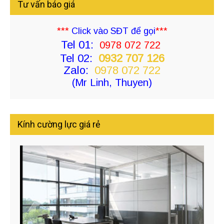
Tư vấn báo giá
***
Click vào SĐT để gọi
***
Tel 01:
0978 072 722
Tel 02:
0932 707 126
Zalo:
0978 072 722
(Mr Linh, Thuyen)
Kính cường lực giá rẻ