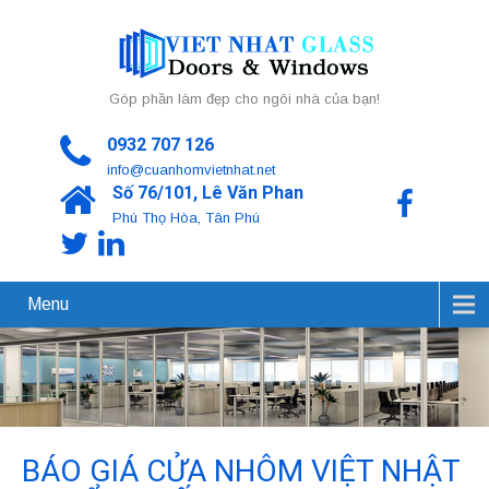
Góp phần làm đẹp cho ngôi nhà của bạn!
0932 707 126
info@cuanhomvietnhat.net
Số 76/101, Lê Văn Phan
Phú Thọ Hòa, Tân Phú
Menu
BÁO GIÁ CỬA NHÔM VIỆT NHẬT