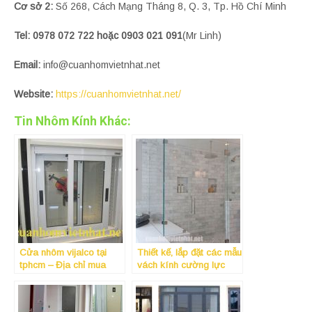
Cơ sở 2:
Số 268, Cách Mạng Tháng 8, Q. 3, Tp. Hồ Chí Minh
Tel: 0978 072 722 hoặc 0903 021 091
(Mr Linh)
Email:
info@cuanhomvietnhat.net
Website:
https://cuanhomvietnhat.net/
Tin Nhôm Kính Khác:
Cửa nhôm vijalco tại
Thiết kế, lắp đặt các mẫu
tphcm – Địa chỉ mua
vách kính cường lực
nhôm kính Việt Nhật lý
đẹp, giá rẻ tại Tphcm
tưởng
năm 2019