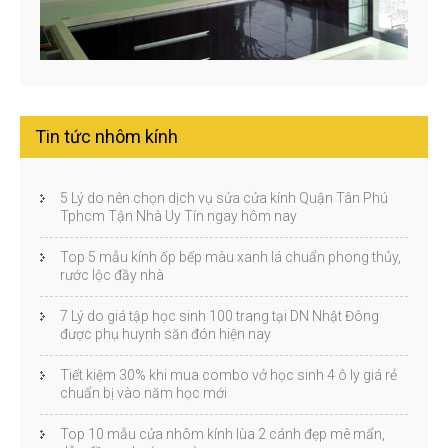
Tin tức nhôm kính
5 Lý do nên chọn dịch vụ sửa cửa kính Quận Tân Phú
Tphcm Tận Nhà Uy Tín ngay hôm nay
Top 5 mẫu kính ốp bếp màu xanh lá chuẩn phong thủy,
rước lộc đầy nhà
7 Lý do giá tập học sinh 100 trang tại DN Nhật Đông
được phụ huynh săn đón hiện nay
Tiết kiệm 30% khi mua combo vở học sinh 4 ô ly giá rẻ
chuẩn bị vào năm học mới
Top 10 mẫu cửa nhôm kính lùa 2 cánh đẹp mê mẩn,