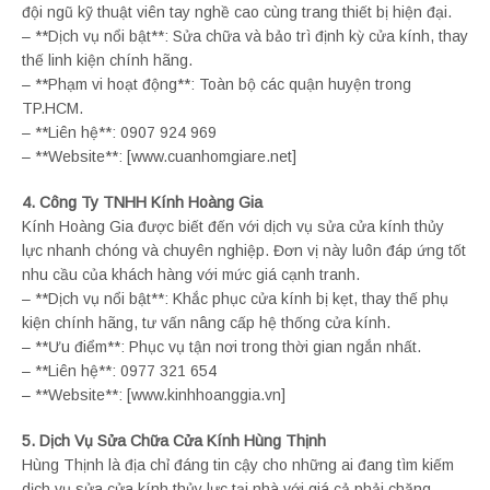
đội ngũ kỹ thuật viên tay nghề cao cùng trang thiết bị hiện đại.
– **Dịch vụ nổi bật**: Sửa chữa và bảo trì định kỳ cửa kính, thay
thế linh kiện chính hãng.
– **Phạm vi hoạt động**: Toàn bộ các quận huyện trong
TP.HCM.
– **Liên hệ**: 0907 924 969
– **Website**: [www.cuanhomgiare.net]
4. Công Ty TNHH Kính Hoàng Gia
Kính Hoàng Gia được biết đến với dịch vụ sửa cửa kính thủy
lực nhanh chóng và chuyên nghiệp. Đơn vị này luôn đáp ứng tốt
nhu cầu của khách hàng với mức giá cạnh tranh.
– **Dịch vụ nổi bật**: Khắc phục cửa kính bị kẹt, thay thế phụ
kiện chính hãng, tư vấn nâng cấp hệ thống cửa kính.
– **Ưu điểm**: Phục vụ tận nơi trong thời gian ngắn nhất.
– **Liên hệ**: 0977 321 654
– **Website**: [www.kinhhoanggia.vn]
5. Dịch Vụ Sửa Chữa Cửa Kính Hùng Thịnh
Hùng Thịnh là địa chỉ đáng tin cậy cho những ai đang tìm kiếm
dịch vụ sửa cửa kính thủy lực tại nhà với giá cả phải chăng.