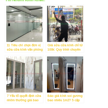
11 Tiêu chí chọn đơn vị
Giá sửa cửa kính chỉ từ
sửa cửa kính văn phòng
100k: Quy trình chuyên
uy tín không lo bị
nghiệp, lấy ngay tại
“chém”
Nhôm Kính Thành Long
7 Yếu tố quyết định cửa
Báo giá kính soi gương
nhôm thường giá bao
bao nhiêu 1m2? 5 cập
nhiêu mà 90% người
nhật mới nhất 2026