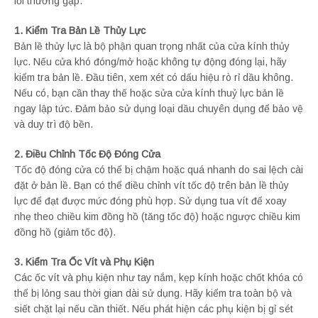
lỗi thường gặp.
1. Kiểm Tra Bản Lề Thủy Lực
Bản lề thủy lực là bộ phận quan trọng nhất của cửa kính thủy
lực. Nếu cửa khó đóng/mở hoặc không tự động đóng lại, hãy
kiểm tra bản lề. Đầu tiên, xem xét có dấu hiệu rò rỉ dầu không.
Nếu có, bạn cần thay thế hoặc sửa cửa kính thuỷ lực bản lề
ngay lập tức. Đảm bảo sử dụng loại dầu chuyên dụng để bảo vệ
và duy trì độ bền.
2. Điều Chỉnh Tốc Độ Đóng Cửa
Tốc độ đóng cửa có thể bị chậm hoặc quá nhanh do sai lệch cài
đặt ở bản lề. Bạn có thể điều chỉnh vít tốc độ trên bản lề thủy
lực để đạt được mức đóng phù hợp. Sử dụng tua vít để xoay
nhẹ theo chiều kim đồng hồ (tăng tốc độ) hoặc ngược chiều kim
đồng hồ (giảm tốc độ).
3. Kiểm Tra Ốc Vít và Phụ Kiện
Các ốc vít và phụ kiện như tay nắm, kẹp kính hoặc chốt khóa có
thể bị lỏng sau thời gian dài sử dụng. Hãy kiểm tra toàn bộ và
siết chặt lại nếu cần thiết. Nếu phát hiện các phụ kiện bị gỉ sét