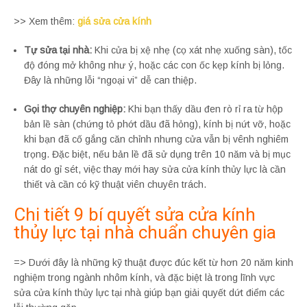
>> Xem thêm:
giá sửa cửa kính
Tự sửa tại nhà:
Khi cửa bị xệ nhẹ (cọ xát nhẹ xuống sàn), tốc
độ đóng mở không như ý, hoặc các con ốc kẹp kính bị lỏng.
Đây là những lỗi “ngoại vi” dễ can thiệp.
Gọi thợ chuyên nghiệp:
Khi bạn thấy dầu đen rò rỉ ra từ hộp
bản lề sàn (chứng tỏ phớt dầu đã hỏng), kính bị nứt vỡ, hoặc
khi bạn đã cố gắng căn chỉnh nhưng cửa vẫn bị vênh nghiêm
trọng. Đặc biệt, nếu bản lề đã sử dụng trên 10 năm và bị mục
nát do gỉ sét, việc thay mới hay sửa cửa kính thủy lực là cần
thiết và cần có kỹ thuật viên chuyên trách.
Chi tiết 9 bí quyết sửa cửa kính
thủy lực tại nhà chuẩn chuyên gia
=> Dưới đây là những kỹ thuật được đúc kết từ hơn 20 năm kinh
nghiệm trong ngành nhôm kính, và đặc biệt là trong lĩnh vực
sửa cửa kính thủy lực tại nhà giúp bạn giải quyết dứt điểm các