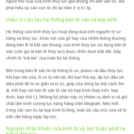
người thợ sửa cửa kính thủy lực giỏi không chỉ biết vặn ốc, mà
phải hiểu tại sao con ốc đó lại nằm ở vị trí ấy.
Hiểu rõ cấu tạo hệ thống bản lề sàn và kẹp kính
Hệ thống cửa kính thủy lực hoạt động dựa trên nguyên lý cơ
năng và thủy lực. Khác với cửa gỗ hay cửa nhôm thông thường
dùng bản lề lá bắt vào khung, cửa kính thủy lực sử dụng bản lề
sàn (còn gọi là bản lề thủy lực) được chôn dưới mặt đất. Đây
chính là “trái tim” của toàn bộ hệ thống.
Bên trong bản lề sàn là hệ thống lò xo, piston và dầu thủy lực.
Khi bạn mở cửa, lò xo bị nén lại; khi bạn thả tay, áp lực dầu sẽ
điều phối để lò xo giãn ra từ từ, giúp cửa đóng lại một cách êm
ái. Kết hợp với bản lề sàn là các bộ kẹp kính (kẹp trên, kẹp
dưới, kẹp chữ L). Những bộ phận này có nhiệm vụ định vị và giữ
chặt tấm kính cường lực nặng hàng trăm kilogram. Nếu một
trong các con ốc tại kẹp kính bị lỏng, toàn bộ cấu trúc cửa sẽ bị
mất cân bằng ngay lập tức.
Nguyên nhân khiến cửa kính bị xệ, kẹt hoặc phát ra
tiếng động lạ