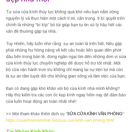
Tự sửa cửa kính thủy lực không quá khó nếu bạn nắm vững
nguyên lý và thực hiện một cách tỉ mỉ, cẩn trọng. 9 bí quyết trên
chính là những “bí kíp” bỏ túi giúp bạn tự tin xử lý hầu hết các
vấn đề thường gặp tại nhà.
Tuy nhiên, hãy luôn nhớ rằng: sự an toàn là trên hết. Nếu gặp
phải những hư hỏng nặng về kết cấu hoặc liên quan đến phớt
dầu bên trong bản lề, đừng ngần ngại tìm đến những đơn vị sửa
cửa kính thủy lực chuyên nghiệp để được hỗ trợ tốt nhất. Một
bộ cửa vận hành trơn tru không chỉ mang lại sự tiện lợi mà còn
là sự an tâm tuyệt đối cho không gian sống và làm việc của bạn.
Bạn có đang gặp khó khăn với bộ cửa kính nhà mình không?
Hãy thử kiểm tra các con ốc kẹp kính ngay hôm nay để đảm bảo
cửa luôn hoạt động an toàn nhất nhé!
>> Mời tham khảo thêm dịch vụ “
SỬA CỬA KÍNH VĂN PHÒNG
“:
https://cuanhomvietnhat.net/sua-cua-kinh-van-phong.html
Tin Nhôm Kính Khác: