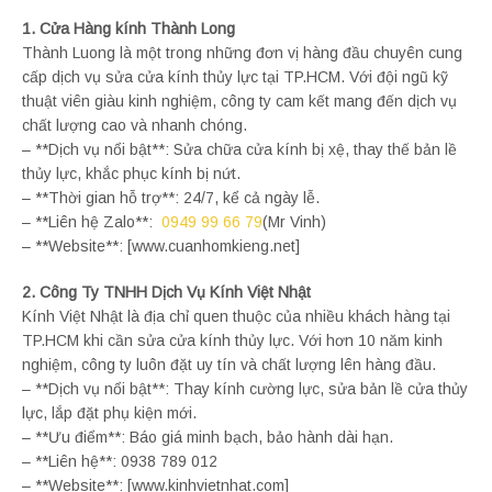
1. Cửa Hàng kính Thành Long
Thành Luong là một trong những đơn vị hàng đầu chuyên cung
cấp dịch vụ sửa cửa kính thủy lực tại TP.HCM. Với đội ngũ kỹ
thuật viên giàu kinh nghiệm, công ty cam kết mang đến dịch vụ
chất lượng cao và nhanh chóng.
– **Dịch vụ nổi bật**: Sửa chữa cửa kính bị xệ, thay thế bản lề
thủy lực, khắc phục kính bị nứt.
– **Thời gian hỗ trợ**: 24/7, kể cả ngày lễ.
– **Liên hệ Zalo**:
0949 99 66 79
(Mr Vinh)
– **Website**: [www.cuanhomkieng.net]
2. Công Ty TNHH Dịch Vụ Kính Việt Nhật
Kính Việt Nhật là địa chỉ quen thuộc của nhiều khách hàng tại
TP.HCM khi cần sửa cửa kính thủy lực. Với hơn 10 năm kinh
nghiệm, công ty luôn đặt uy tín và chất lượng lên hàng đầu.
– **Dịch vụ nổi bật**: Thay kính cường lực, sửa bản lề cửa thủy
lực, lắp đặt phụ kiện mới.
– **Ưu điểm**: Báo giá minh bạch, bảo hành dài hạn.
– **Liên hệ**: 0938 789 012
– **Website**: [www.kinhvietnhat.com]