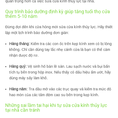
quan trọng hơn cả việc sửa cửa kính thuỷ lực tại nhà.
Quy trình bảo dưỡng định kỳ giúp tăng tuổi thọ cửa
thêm 5-10 năm
Đừng đợi đến khi cửa hỏng mới sửa cửa kính thủy lực. Hãy thiết
lập một lịch trình bảo dưỡng đơn giản:
Hàng tháng:
Kiểm tra các con ốc trên kẹp kính xem có bị lỏng
không. Chỉ cần dùng tay lắc nhẹ cánh cửa là bạn có thể cảm
nhận được độ rơ.
Hàng quý:
Vệ sinh hố bản lề sàn. Lau sạch nước và bụi bẩn
tích tụ bên trong hộp inox. Nếu thấy có dấu hiệu ẩm ướt, hãy
dùng máy sấy làm khô.
Hàng năm:
Tra dầu mỡ vào các trục quay và kiểm tra mức độ
hao mòn của các tấm đệm cao su bên trong kẹp kính.
Những sai lầm tai hại khi tự sửa cửa kính thủy lực
tại nhà cần tránh