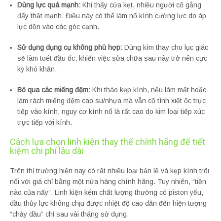
Dùng lực quá mạnh:
Khi thấy cửa kẹt, nhiều người cố gắng
đẩy thật mạnh. Điều này có thể làm nổ kính cường lực do áp
lực dồn vào các góc cạnh.
Sử dụng dụng cụ không phù hợp:
Dùng kìm thay cho lục giác
sẽ làm toét đầu ốc, khiến việc sửa chữa sau này trở nên cực
kỳ khó khăn.
Bỏ qua các miếng đệm:
Khi tháo kẹp kính, nếu làm mất hoặc
làm rách miếng đệm cao su/nhựa mà vẫn cố tình xiết ốc trực
tiếp vào kính, nguy cơ kính nổ là rất cao do kim loại tiếp xúc
trực tiếp với kính.
Cách lựa chọn linh kiện thay thế chính hãng để tiết
kiệm chi phí lâu dài
Trên thị trường hiện nay có rất nhiều loại bản lề và kẹp kính trôi
nổi với giá chỉ bằng một nửa hàng chính hãng. Tuy nhiên, “tiền
nào của nấy”. Linh kiện kém chất lượng thường có piston yếu,
dầu thủy lực không chịu được nhiệt độ cao dẫn đến hiện tượng
“chảy dầu” chỉ sau vài tháng sử dụng.