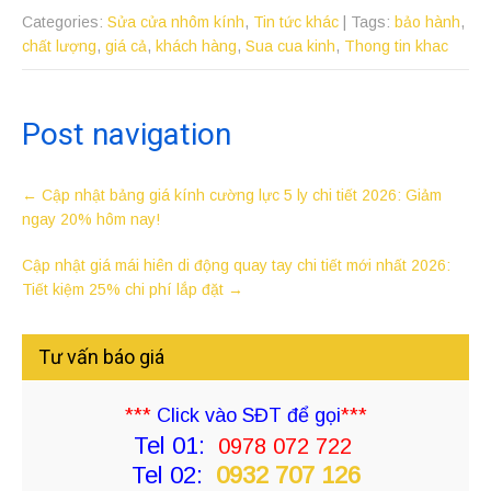
mua bỏ qua
Categories:
Sửa cửa nhôm kính
,
Tin tức khác
| Tags:
bảo hành
,
chất lượng
,
giá cả
,
khách hàng
,
Sua cua kinh
,
Thong tin khac
Post navigation
←
Cập nhật bảng giá kính cường lực 5 ly chi tiết 2026: Giảm
ngay 20% hôm nay!
Cập nhật giá mái hiên di động quay tay chi tiết mới nhất 2026:
Tiết kiệm 25% chi phí lắp đặt
→
Tư vấn báo giá
***
Click vào SĐT để gọi
***
Tel 01:
0978 072 722
Tel 02:
0932 707 126