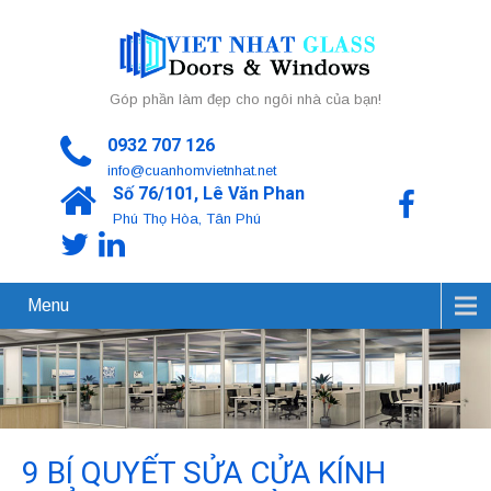
Góp phần làm đẹp cho ngôi nhà của bạn!
0932 707 126
info@cuanhomvietnhat.net
Số 76/101, Lê Văn Phan
Phú Thọ Hòa, Tân Phú
Menu
9 BÍ QUYẾT SỬA CỬA KÍNH