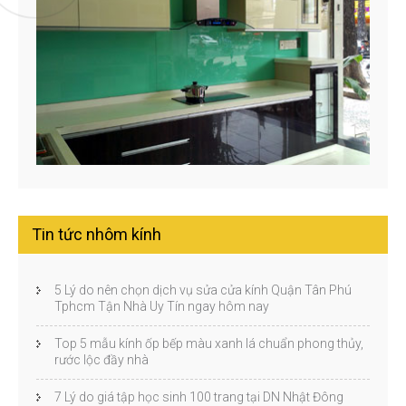
Tin tức nhôm kính
5 Lý do nên chọn dịch vụ sửa cửa kính Quận Tân Phú
Tphcm Tận Nhà Uy Tín ngay hôm nay
Top 5 mẫu kính ốp bếp màu xanh lá chuẩn phong thủy,
rước lộc đầy nhà
7 Lý do giá tập học sinh 100 trang tại DN Nhật Đông