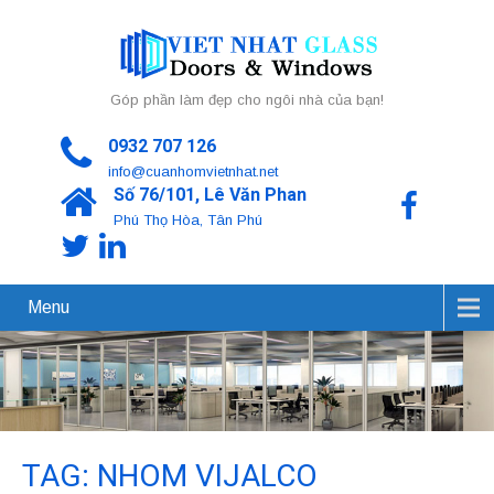
Góp phần làm đẹp cho ngôi nhà của bạn!
0932 707 126
info@cuanhomvietnhat.net
Số 76/101, Lê Văn Phan
Phú Thọ Hòa, Tân Phú
Menu
TAG: NHOM VIJALCO