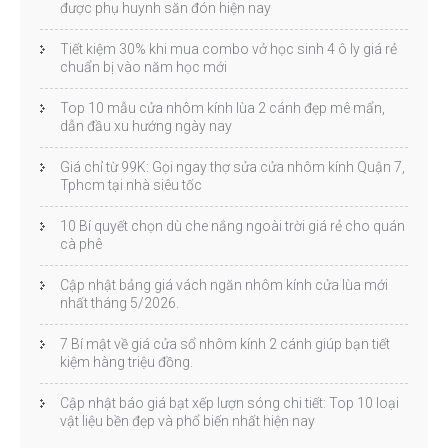
được phụ huynh săn đón hiện nay
Tiết kiệm 30% khi mua combo vở học sinh 4 ô ly giá rẻ
chuẩn bị vào năm học mới
Top 10 mẫu cửa nhôm kính lùa 2 cánh đẹp mê mẩn,
dẫn đầu xu hướng ngày nay
Giá chỉ từ 99K: Gọi ngay thợ sửa cửa nhôm kính Quận 7,
Tphcm tại nhà siêu tốc
10 Bí quyết chọn dù che nắng ngoài trời giá rẻ cho quán
cà phê
Cập nhật bảng giá vách ngăn nhôm kính cửa lùa mới
nhất tháng 5/2026.
7 Bí mật về giá cửa sổ nhôm kính 2 cánh giúp bạn tiết
kiệm hàng triệu đồng.
Cập nhật báo giá bạt xếp lượn sóng chi tiết: Top 10 loại
vật liệu bền đẹp và phổ biến nhất hiện nay