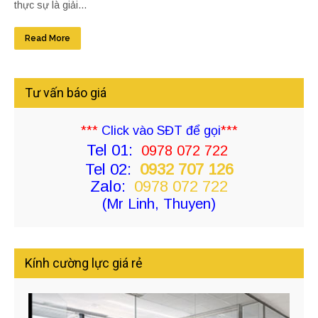
thực sự là giải...
Read More
Tư vấn báo giá
***
Click vào SĐT để gọi
***
Tel 01:
0978 072 722
Tel 02:
0932 707 126
Zalo:
0978 072 722
(Mr Linh, Thuyen)
Kính cường lực giá rẻ