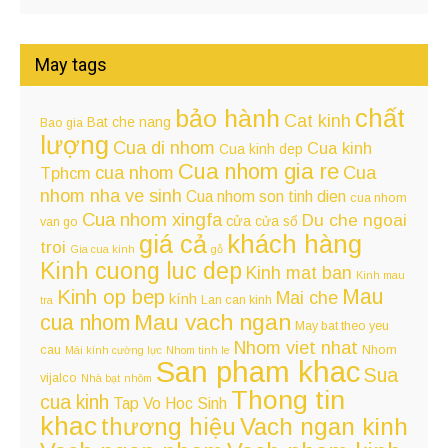
May tags
chất
bảo hành
Cat kinh
Bat che nang
Bao gia
lượng
Cua di nhom
Cua kinh
Cua kinh dep
Cua nhom gia re
cua nhom
Cua
Tphcm
nhom nha ve sinh
Cua nhom son tinh dien
cua nhom
Cua nhom xingfa
Du che ngoai
cửa
cửa sổ
van go
giá cả
khách hàng
troi
Gia cua kinh
gỗ
Kinh cuong luc dep
Kinh mat ban
Kinh mau
Kinh op bep
Mau
Mai che
kính
Lan can kinh
tra
Mau vach ngan
cua nhom
May bat theo yeu
Nhom viet nhat
cau
Nhom
Mái kính cường lực
Nhom tinh le
San pham khac
Sua
vijalco
Nhà bạt
nhôm
Thong tin
cua kinh
Tap Vo Hoc Sinh
khac
Vach ngan kinh
thương hiệu