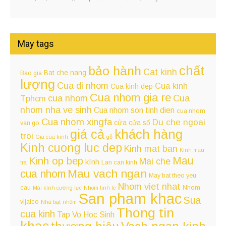
May tags
chất
bảo hành
Cat kinh
Bat che nang
Bao gia
lượng
Cua di nhom
Cua kinh
Cua kinh dep
Cua nhom gia re
cua nhom
Cua
Tphcm
nhom nha ve sinh
Cua nhom son tinh dien
cua nhom
Cua nhom xingfa
Du che ngoai
cửa
cửa sổ
van go
giá cả
khách hàng
troi
Gia cua kinh
gỗ
Kinh cuong luc dep
Kinh mat ban
Kinh mau
Kinh op bep
Mau
Mai che
kính
Lan can kinh
tra
Mau vach ngan
cua nhom
May bat theo yeu
Nhom viet nhat
cau
Nhom
Mái kính cường lực
Nhom tinh le
San pham khac
Sua
vijalco
Nhà bạt
nhôm
Thong tin
cua kinh
Tap Vo Hoc Sinh
khac