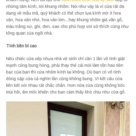
những tấm kính, tới khung nhôm. Nói như vậy là vì cửa rất đa
dạng về mẫu mã, quý khách có thể chọn lựa kính mờ ít hoa
văn, hoa văn nhỏ, hoa văn lớn…hay khung nhôm giả vân gỗ,
màu trắng sứ, ghi, đen..sao cho phù hợp với sở thích cũng như
tổng quan của ngôi nhà.
Tính bền bỉ cao
Nếu chiếc cửa xếp nhựa nhà vệ sinh chỉ cần 1 lần vô tình giật
mạnh cũng bung hỏng, phải thay thế cái mới làm tổn hao tiền
bạc của bạn thì cửa nhôm kính lại không. Dù bạn có vô tình
đóng sập cửa cả nghìn lần cũng không bung. Vì kết cấu cửa
liên kết với nhau rất chắc chắn. Hơn nữa cửa cũng không bốc
mùi hôi, ẩm mốc khiến cho bạn cảm thấy khó chịu như cửa gỗ.