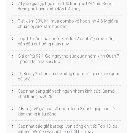
7 Lý do giá tập học sinh 100 trang tại DN Nhật Đông
được phụ huynh săn đón hiện nay
Tiết kiệm 30% khi mua combo vở học sinh 4 ô ly giá rẻ
chuẩn bị vào năm học mới
Top 10 mẫu cửa nhôm kính lùa 2 cánh đẹp mê mẩn,
dẫn đầu xu hướng ngày nay
Giá chỉ từ 99K: Gọi ngay thợ sửa cửa nhôm kính Quận 7,
Tphcm tại nhà siêu tốc
10 Bí quyết chọn dù che nắng ngoài trời giá rẻ cho quán
cà phê
Cập nhật bảng giá vách ngăn nhôm kính cửa lùa mới
nhất tháng 5/2026.
7 Bí mật về giá cửa sổ nhôm kính 2 cánh giúp bạn tiết
kiệm hàng triệu đồng.
Cập nhật báo giá bạt xếp lượn sóng chi tiết: Top 10 loại
vật liệu bền đẹp và phổ biến nhất hiện nay