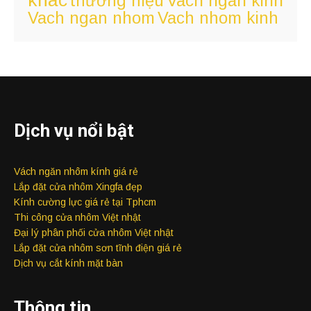
Vach ngan kinh
thương hiệu
Vach ngan nhom
Vach nhom kinh
Dịch vụ nổi bật
Vách ngăn nhôm kính giá rẻ
Lắp đặt cửa nhôm Xingfa đẹp
Kính cường lực giá rẻ tại Tphcm
Thi công cửa nhôm Việt nhật
Đại lý phân phối cửa nhôm Việt nhật
Lắp đặt cửa nhôm sơn tĩnh điện giá rẻ
Dịch vụ cắt kính mặt bàn
Thông tin