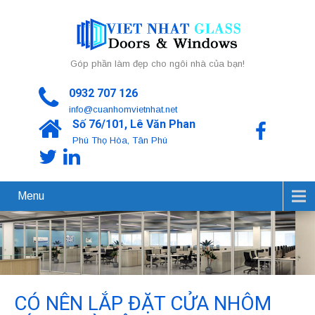
Góp phần làm đẹp cho ngôi nhà của bạn!
0932 707 126
info@cuanhomvietnhat.net
Số 76/101, Lê Văn Phan
Phú Thọ Hòa, Tân Phú
Menu
CÓ NÊN LẮP ĐẶT CỬA NHÔM