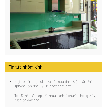
Tin tức nhôm kính
5 Lý do nên chọn dịch vụ sửa cửa kính Quận Tân Phú
Tphcm Tận Nhà Uy Tín ngay hôm nay
Top 5 mẫu kính ốp bếp màu xanh lá chuẩn phong thủy,
rước lộc đầy nhà