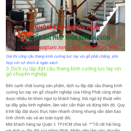
Giá thi công cầu thang kính cường lực tay vịn gỗ phải chăng, phù
hợp với sở thích & ngân sách
3. Dịch vụ lắp đặt cầu thang kính cường lực tay vịn
gỗ chuyên nghiệp
Bên cạnh chất lượng sản phẩm, dịch vụ lắp đặt cầu thang kính
cường lực tay vịn gỗ chuyên nghiệp của Hồng Phát cũng nhận
được nhiều lời khen ngợi từ khách hàng. Đội ngũ kỹ thuật viên
tại đây giàu kinh nghiệm, làm việc cẩn thận và đúng tiến độ. Quy
trình lắp đặt được thực hiện nhanh chóng nhưng vẫn đảm bảo
tính chính xác và an toàn tuyệt đối.
Một khách hàng tại Quận 1 TP.HCM chia sẻ: *”Tôi rất hài lòng
với dịch vụ lắp đặt của Hồng Phát. Nhân viên làm việc chuyên