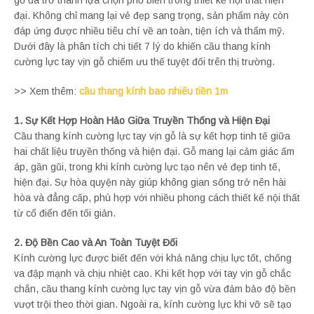
gỗ đã trở thành lựa chọn phổ biến trong thiết kế nội thất hiện
đại. Không chỉ mang lại vẻ đẹp sang trọng, sản phẩm này còn
đáp ứng được nhiều tiêu chí về an toàn, tiện ích và thẩm mỹ.
Dưới đây là phân tích chi tiết 7 lý do khiến cầu thang kính
cường lực tay vịn gỗ chiếm ưu thế tuyệt đối trên thị trường.
>> Xem thêm:
cầu thang kính bao nhiêu tiền 1m
1. Sự Kết Hợp Hoàn Hảo Giữa Truyền Thống và Hiện Đại
Cầu thang kính cường lực tay vịn gỗ là sự kết hợp tinh tế giữa
hai chất liệu truyền thống và hiện đại. Gỗ mang lại cảm giác ấm
áp, gần gũi, trong khi kính cường lực tạo nên vẻ đẹp tinh tế,
hiện đại. Sự hòa quyện này giúp không gian sống trở nên hài
hòa và đẳng cấp, phù hợp với nhiều phong cách thiết kế nội thất
từ cổ điển đến tối giản.
2. Độ Bền Cao và An Toàn Tuyệt Đối
Kính cường lực được biết đến với khả năng chịu lực tốt, chống
va đập mạnh và chịu nhiệt cao. Khi kết hợp với tay vịn gỗ chắc
chắn, cầu thang kính cường lực tay vịn gỗ vừa đảm bảo độ bền
vượt trội theo thời gian. Ngoài ra, kính cường lực khi vỡ sẽ tạo