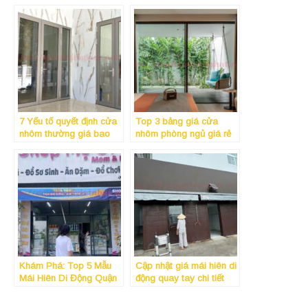
7 Yếu tố quyết định cửa
Top 3 bảng giá cửa
nhôm thường giá bao
nhôm phòng ngủ giá rẻ
nhiêu mà 90% người
“đáng tiền” – bền đẹp,
mua bỏ qua
cách âm, kín khít
Khám Phá: Top 5 Mẫu
Cập nhật giá mái hiên di
Mái Hiên Di Động Quận
động quay tay chi tiết
11 TPHCM Bán Chạy Số
mới nhất 2026: Tiết kiệm
1 Năm 2025 – Phải Xem!
25% chi phí lắp đặt