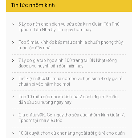
Tin tức nhôm kính
5 Lý do nên chọn dịch vụ sửa cửa kính Quận Tân Phú
Tphcm Tận Nhà Uy Tín ngay hôm nay
Top 5 mẫu kính ốp bếp màu xanh lá chuẩn phong thủy,
rước lộc đầy nhà
7 Lý do giá tập học sinh 100 trang tại DN Nhật Đông
được phụ huynh săn đón hiện nay
Tiết kiệm 30% khi mua combo vở học sinh 4 ô ly giá rẻ
chuẩn bị vào năm học mới
Top 10 mẫu cửa nhôm kính lùa 2 cánh đẹp mê mẩn,
dẫn đầu xu hướng ngày nay
Giá chỉ từ 99K: Gọi ngay thợ sửa cửa nhôm kính Quận 7,
Tphcm tại nhà siêu tốc
10 Bí quyết chọn dù che nắng ngoài trời giá rẻ cho quán