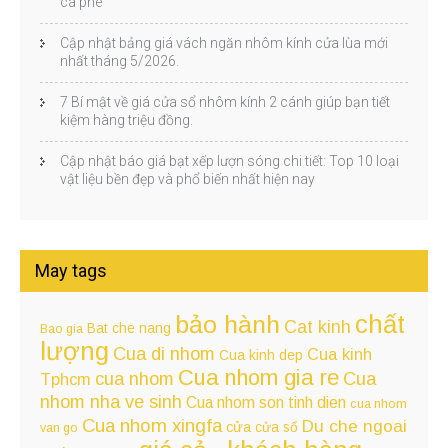
cà phê
Cập nhật bảng giá vách ngăn nhôm kính cửa lùa mới
nhất tháng 5/2026.
7 Bí mật về giá cửa sổ nhôm kính 2 cánh giúp bạn tiết
kiệm hàng triệu đồng.
Cập nhật báo giá bạt xếp lượn sóng chi tiết: Top 10 loại
vật liệu bền đẹp và phổ biến nhất hiện nay
May tags
chất
bảo hành
Cat kinh
Bat che nang
Bao gia
lượng
Cua di nhom
Cua kinh
Cua kinh dep
Cua nhom gia re
cua nhom
Cua
Tphcm
nhom nha ve sinh
Cua nhom son tinh dien
cua nhom
Cua nhom xingfa
Du che ngoai
cửa
cửa sổ
van go