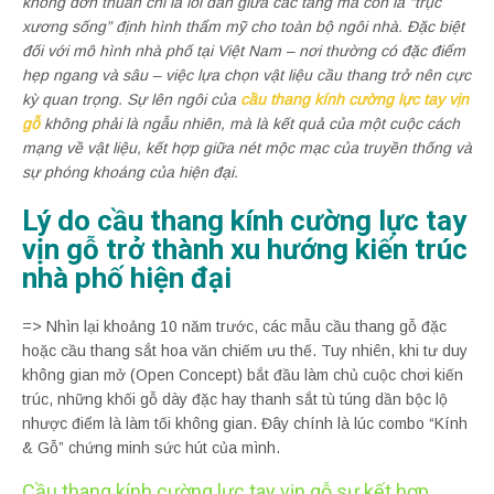
không đơn thuần chỉ là lối dẫn giữa các tầng mà còn là “trục
xương sống” định hình thẩm mỹ cho toàn bộ ngôi nhà. Đặc biệt
đối với mô hình nhà phố tại Việt Nam – nơi thường có đặc điểm
hẹp ngang và sâu – việc lựa chọn vật liệu cầu thang trở nên cực
kỳ quan trọng. Sự lên ngôi của
cầu thang kính cường lực tay vịn
gỗ
không phải là ngẫu nhiên, mà là kết quả của một cuộc cách
mạng về vật liệu, kết hợp giữa nét mộc mạc của truyền thống và
sự phóng khoáng của hiện đại.
Lý do cầu thang kính cường lực tay
vịn gỗ trở thành xu hướng kiến trúc
nhà phố hiện đại
=> Nhìn lại khoảng 10 năm trước, các mẫu cầu thang gỗ đặc
hoặc cầu thang sắt hoa văn chiếm ưu thế. Tuy nhiên, khi tư duy
không gian mở (Open Concept) bắt đầu làm chủ cuộc chơi kiến
trúc, những khối gỗ dày đặc hay thanh sắt tù túng dần bộc lộ
nhược điểm là làm tối không gian. Đây chính là lúc combo “Kính
& Gỗ” chứng minh sức hút của mình.
Cầu thang kính cường lực tay vịn gỗ sự kết hợp