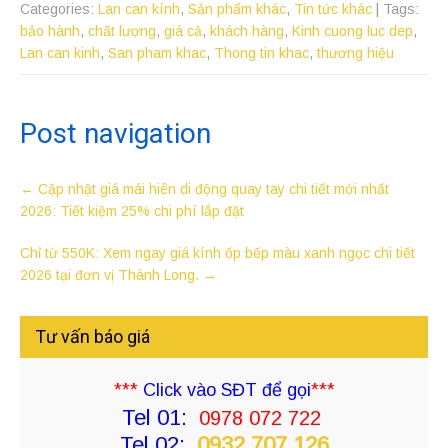
Categories:
Lan can kính
,
Sản phẩm khác
,
Tin tức khác
| Tags:
bảo hành
,
chất lượng
,
giá cả
,
khách hàng
,
Kinh cuong luc dep
,
Lan can kinh
,
San pham khac
,
Thong tin khac
,
thương hiệu
Post navigation
←
Cập nhật giá mái hiên di động quay tay chi tiết mới nhất
2026: Tiết kiệm 25% chi phí lắp đặt
Chỉ từ 550K: Xem ngay giá kính ốp bếp màu xanh ngọc chi tiết
2026 tại đơn vị Thành Long.
→
Tư vấn báo giá
***
Click vào SĐT để gọi
***
Tel 01:
0978 072 722
Tel 02:
0932 707 126