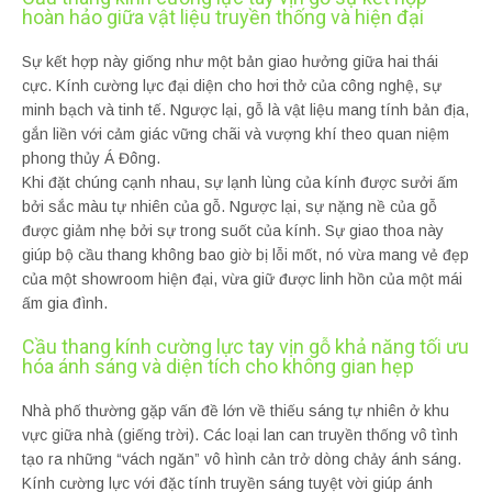
hoàn hảo giữa vật liệu truyền thống và hiện đại
Sự kết hợp này giống như một bản giao hưởng giữa hai thái
cực. Kính cường lực đại diện cho hơi thở của công nghệ, sự
minh bạch và tinh tế. Ngược lại, gỗ là vật liệu mang tính bản địa,
gắn liền với cảm giác vững chãi và vượng khí theo quan niệm
phong thủy Á Đông.
Khi đặt chúng cạnh nhau, sự lạnh lùng của kính được sưởi ấm
bởi sắc màu tự nhiên của gỗ. Ngược lại, sự nặng nề của gỗ
được giảm nhẹ bởi sự trong suốt của kính. Sự giao thoa này
giúp bộ cầu thang không bao giờ bị lỗi mốt, nó vừa mang vẻ đẹp
của một showroom hiện đại, vừa giữ được linh hồn của một mái
ấm gia đình.
Cầu thang kính cường lực tay vịn gỗ khả năng tối ưu
hóa ánh sáng và diện tích cho không gian hẹp
Nhà phố thường gặp vấn đề lớn về thiếu sáng tự nhiên ở khu
vực giữa nhà (giếng trời). Các loại lan can truyền thống vô tình
tạo ra những “vách ngăn” vô hình cản trở dòng chảy ánh sáng.
Kính cường lực với đặc tính truyền sáng tuyệt vời giúp ánh