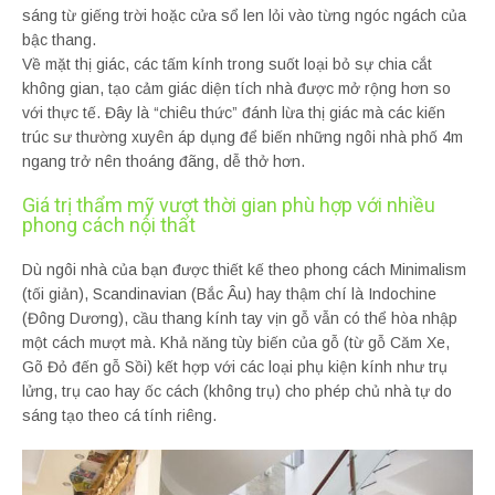
sáng từ giếng trời hoặc cửa sổ len lỏi vào từng ngóc ngách của
bậc thang.
Về mặt thị giác, các tấm kính trong suốt loại bỏ sự chia cắt
không gian, tạo cảm giác diện tích nhà được mở rộng hơn so
với thực tế. Đây là “chiêu thức” đánh lừa thị giác mà các kiến
trúc sư thường xuyên áp dụng để biến những ngôi nhà phố 4m
ngang trở nên thoáng đãng, dễ thở hơn.
Giá trị thẩm mỹ vượt thời gian phù hợp với nhiều
phong cách nội thất
Dù ngôi nhà của bạn được thiết kế theo phong cách Minimalism
(tối giản), Scandinavian (Bắc Âu) hay thậm chí là Indochine
(Đông Dương), cầu thang kính tay vịn gỗ vẫn có thể hòa nhập
một cách mượt mà. Khả năng tùy biến của gỗ (từ gỗ Căm Xe,
Gõ Đỏ đến gỗ Sồi) kết hợp với các loại phụ kiện kính như trụ
lửng, trụ cao hay ốc cách (không trụ) cho phép chủ nhà tự do
sáng tạo theo cá tính riêng.