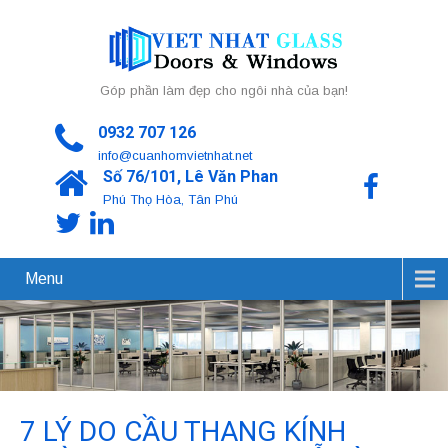
Góp phần làm đẹp cho ngôi nhà của bạn!
0932 707 126
info@cuanhomvietnhat.net
Số 76/101, Lê Văn Phan
Phú Thọ Hòa, Tân Phú
Menu
7 LÝ DO CẦU THANG KÍNH