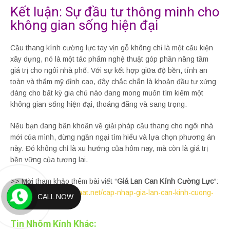
Kết luận: Sự đầu tư thông minh cho
không gian sống hiện đại
Cầu thang kính cường lực tay vịn gỗ không chỉ là một cấu kiện
xây dựng, nó là một tác phẩm nghệ thuật góp phần nâng tầm
giá trị cho ngôi nhà phố. Với sự kết hợp giữa độ bền, tính an
toàn và thẩm mỹ đỉnh cao, đây chắc chắn là khoản đầu tư xứng
đáng cho bất kỳ gia chủ nào đang mong muốn tìm kiếm một
không gian sống hiện đại, thoáng đãng và sang trọng.
Nếu bạn đang băn khoăn về giải pháp cầu thang cho ngôi nhà
mới của mình, đừng ngần ngại tìm hiểu và lựa chọn phương án
này. Đó không chỉ là xu hướng của hôm nay, mà còn là giá trị
bền vững của tương lai.
>> Mời tham khảo thêm bài viết “
Giá Lan Can Kính Cường Lực
“:
https://cuanhomvietnhat.net/cap-nhap-gia-lan-can-kinh-cuong-
CALL NOW
luc-moi-nhat.html
Tin Nhôm Kính Khác: