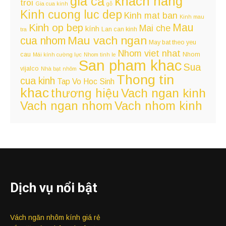
giá cả
khách hàng
troi
Gia cua kinh
gỗ
Kinh cuong luc dep
Kinh mat ban
Kinh mau
Kinh op bep
Mau
Mai che
kính
Lan can kinh
tra
Mau vach ngan
cua nhom
May bat theo yeu
Nhom viet nhat
cau
Nhom
Mái kính cường lực
Nhom tinh le
San pham khac
Sua
vijalco
Nhà bạt
nhôm
Thong tin
cua kinh
Tap Vo Hoc Sinh
khac
Vach ngan kinh
thương hiệu
Vach ngan nhom
Vach nhom kinh
Dịch vụ nổi bật
Vách ngăn nhôm kính giá rẻ