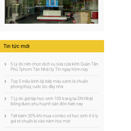
Tin tức mới
5 Lý do nên chọn dịch vụ sửa cửa kính Quận Tân
Phú Tphcm Tận Nhà Uy Tín ngay hôm nay
Top 5 mẫu kính ốp bếp màu xanh lá chuẩn
phong thủy, rước lộc đầy nhà
7 Lý do giá tập học sinh 100 trang tại DN Nhật
Đông được phụ huynh săn đón hiện nay
Tiết kiệm 30% khi mua combo vở học sinh 4 ô ly
giá rẻ chuẩn bị vào năm học mới