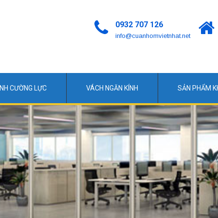
0932 707 126
info@cuanhomvietnhat.net
ÍNH CƯỜNG LỰC
VÁCH NGĂN KÍNH
SẢN PHẨM 