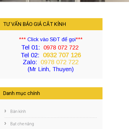
TƯ VẤN BÁO GIÁ CẮT KÍNH
***
Click vào SĐT để gọi
***
Tel 01:
0978 072 722
Tel 02:
0932 707 126
Zalo:
0978 072 722
(Mr Linh, Thuyen)
Danh mục chính
Bàn kính
Bạt che nắng