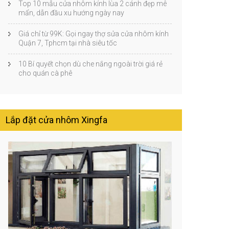
Top 10 mẫu cửa nhôm kính lùa 2 cánh đẹp mê
mẩn, dẫn đầu xu hướng ngày nay
Giá chỉ từ 99K: Gọi ngay thợ sửa cửa nhôm kính
Quận 7, Tphcm tại nhà siêu tốc
10 Bí quyết chọn dù che nắng ngoài trời giá rẻ
cho quán cà phê
Lắp đặt cửa nhôm Xingfa