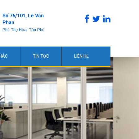
Số 76/101, Lê Văn
Phan
Phú Thọ Hòa, Tân Phú
KHÁC
TIN TỨC
LIÊN HỆ