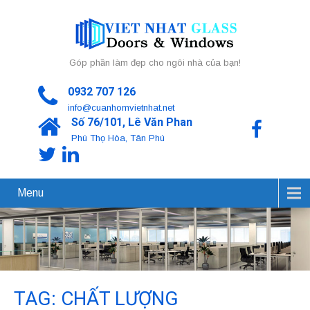
Góp phần làm đẹp cho ngôi nhà của bạn!
0932 707 126
info@cuanhomvietnhat.net
Số 76/101, Lê Văn Phan
Phú Thọ Hòa, Tân Phú
Menu
TAG: CHẤT LƯỢNG