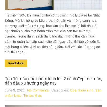
Tiết kiệm 30% khi mua combo vở học sinh 4 ô ly giá rẻ tại Nhật
Đông: Mỗi khi tiếng ve kêu thưa thớt dần và những cành hoa
phượng cuối mùa rơi rụng, bậc làm cha làm mẹ lại bắt đầu tất
bật chuẩn bị cho một hành trình mới của con trẻ: mùa tựu
trường. Trong danh sách dài dằng dặc những thứ cần mua
sắm, từ quần áo, cặp sách cho đến giày dép, thì tập vở luôn là
mặt hàng chiếm vị trí ưu tiên hàng đầu. Đối với các bé trong độ
tuổi tiểu học,...
Read More
Top 10 mẫu cửa nhôm kính lùa 2 cánh đẹp mê mẩn,
dẫn đầu xu hướng ngày nay
June 3, 2026
|
No Comments
| Categories:
Cửa nhôm kính
,
Sản
phẩm khác
,
Tin tức khác