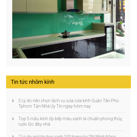
Tin tức nhôm kính
5 Lý do nên chọn dịch vụ sửa cửa kính Quận Tân Phú
Tphcm Tận Nhà Uy Tín ngay hôm nay
Top 5 mẫu kính ốp bếp màu xanh lá chuẩn phong thủy,
rước lộc đầy nhà
7 Lý do giá tập học sinh 100 trang tại DN Nhật Đông