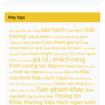
May tags
chất
bảo hành
Cat kinh
Bat che nang
Bao gia
lượng
Cua di nhom
Cua kinh
Cua kinh dep
Cua nhom gia re
cua nhom
Cua
Tphcm
nhom nha ve sinh
Cua nhom son tinh dien
cua nhom
Cua nhom xingfa
Du che ngoai
cửa
cửa sổ
van go
giá cả
khách hàng
troi
Gia cua kinh
gỗ
Kinh cuong luc dep
Kinh mat ban
Kinh mau
Kinh op bep
Mau
Mai che
kính
Lan can kinh
tra
Mau vach ngan
cua nhom
May bat theo yeu
Nhom viet nhat
cau
Nhom
Mái kính cường lực
Nhom tinh le
San pham khac
Sua
vijalco
Nhà bạt
nhôm
Thong tin
cua kinh
Tap Vo Hoc Sinh
khac
Vach ngan kinh
thương hiệu