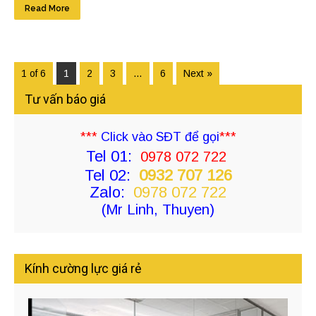
Read More
1 of 6
1
2
3
…
6
Next »
Tư vấn báo giá
***
Click vào SĐT để gọi
***
Tel 01:
0978 072 722
Tel 02:
0932 707 126
Zalo:
0978 072 722
(Mr Linh, Thuyen)
Kính cường lực giá rẻ