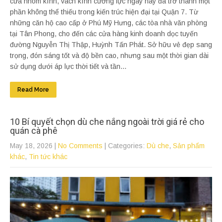
cửa nhôm kính, vách kính cường lực ngày nay đã trở thành một
phần không thể thiếu trong kiến trúc hiện đại tại Quận 7. Từ
những căn hộ cao cấp ở Phú Mỹ Hưng, các tòa nhà văn phòng
tại Tân Phong, cho đến các cửa hàng kinh doanh dọc tuyến
đường Nguyễn Thị Thập, Huỳnh Tấn Phát. Sở hữu vẻ đẹp sang
trọng, đón sáng tốt và độ bền cao, nhưng sau một thời gian dài
sử dụng dưới áp lực thời tiết và tần...
Read More
10 Bí quyết chọn dù che nắng ngoài trời giá rẻ cho
quán cà phê
May 18, 2026
|
No Comments
| Categories:
Dù che
,
Sản phẩm
khác
,
Tin tức khác