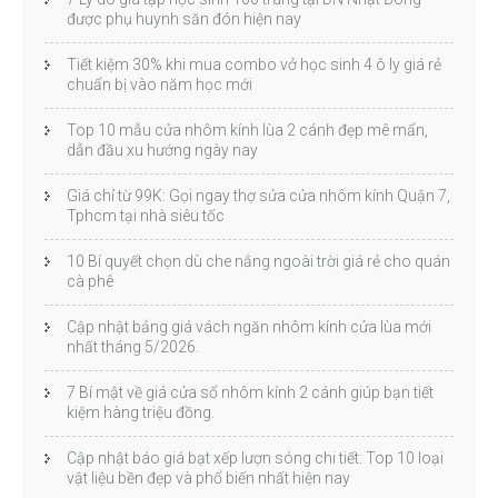
được phụ huynh săn đón hiện nay
Tiết kiệm 30% khi mua combo vở học sinh 4 ô ly giá rẻ
chuẩn bị vào năm học mới
Top 10 mẫu cửa nhôm kính lùa 2 cánh đẹp mê mẩn,
dẫn đầu xu hướng ngày nay
Giá chỉ từ 99K: Gọi ngay thợ sửa cửa nhôm kính Quận 7,
Tphcm tại nhà siêu tốc
10 Bí quyết chọn dù che nắng ngoài trời giá rẻ cho quán
cà phê
Cập nhật bảng giá vách ngăn nhôm kính cửa lùa mới
nhất tháng 5/2026.
7 Bí mật về giá cửa sổ nhôm kính 2 cánh giúp bạn tiết
kiệm hàng triệu đồng.
Cập nhật báo giá bạt xếp lượn sóng chi tiết: Top 10 loại
vật liệu bền đẹp và phổ biến nhất hiện nay