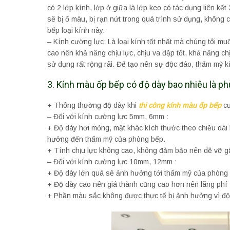
có 2 lớp kính, lớp ở giữa là lớp keo có tác dụng liên kế
sẽ bị ố màu, bị rạn nứt trong quá trình sử dụng, không
bếp loại kính này.
– Kính cường lực: Là loại kính tốt nhất mà chúng tôi mu
cao nên khả năng chịu lực, chịu va đập tốt, khả năng ch
sử dụng rất rộng rãi. Để tạo nên sự độc đáo, thẩm mỹ 
3. Kính màu ốp bếp có độ dày bao nhiêu là p
+ Thông thường độ dày khi
thi công kính màu ốp bếp
cư
– Đối với kính cường lực 5mm, 6mm :
+ Độ dày hơi mỏng, mặt khác kích thước theo chiều dài 
hưởng đến thẩm mỹ của phòng bếp.
+ Tính chịu lực không cao, không đảm bảo nên dễ vỡ g
– Đối với kính cường lực 10mm, 12mm :
+ Độ dày lớn quá sẽ ảnh hưởng tới thẩm mỹ của phòng
+ Độ dày cao nên giá thành cũng cao hơn nên lãng phí
+ Phần màu sắc không được thực tế bị ảnh hưởng vì độ