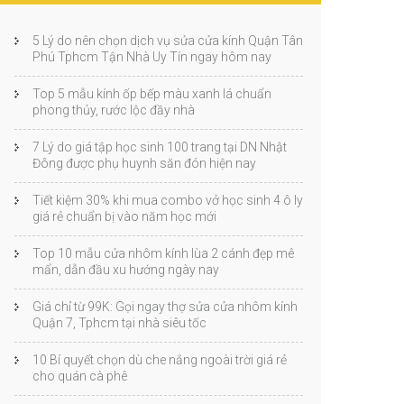
5 Lý do nên chọn dịch vụ sửa cửa kính Quận Tân
Phú Tphcm Tận Nhà Uy Tín ngay hôm nay
Top 5 mẫu kính ốp bếp màu xanh lá chuẩn
phong thủy, rước lộc đầy nhà
7 Lý do giá tập học sinh 100 trang tại DN Nhật
Đông được phụ huynh săn đón hiện nay
Tiết kiệm 30% khi mua combo vở học sinh 4 ô ly
giá rẻ chuẩn bị vào năm học mới
Top 10 mẫu cửa nhôm kính lùa 2 cánh đẹp mê
mẩn, dẫn đầu xu hướng ngày nay
Giá chỉ từ 99K: Gọi ngay thợ sửa cửa nhôm kính
Quận 7, Tphcm tại nhà siêu tốc
10 Bí quyết chọn dù che nắng ngoài trời giá rẻ
cho quán cà phê