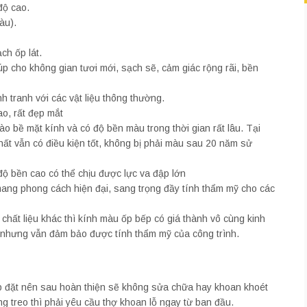
độ cao.
àu).
ch ốp lát.
p cho không gian tươi mới, sạch sẽ, cảm giác rộng rãi, bền
h tranh với các vật liệu thông thường.
o, rất đẹp mắt
o bề mặt kính và có độ bền màu trong thời gian rất lâu. Tại
hất vẫn có điều kiện tốt, không bị phải màu sau 20 năm sử
ộ bền cao có thể chịu được lực va đập lớn
ang phong cách hiện đại, sang trọng đầy tính thẩm mỹ cho các
chất liệu khác thì kính màu ốp bếp có giá thành vô cùng kinh
, nhưng vẫn đảm bảo được tính thẩm mỹ của công trình.
ắp đặt nên sau hoàn thiện sẽ không sửa chữa hay khoan khoét
g treo thì phải yêu cầu thợ khoan lỗ ngay từ ban đầu.