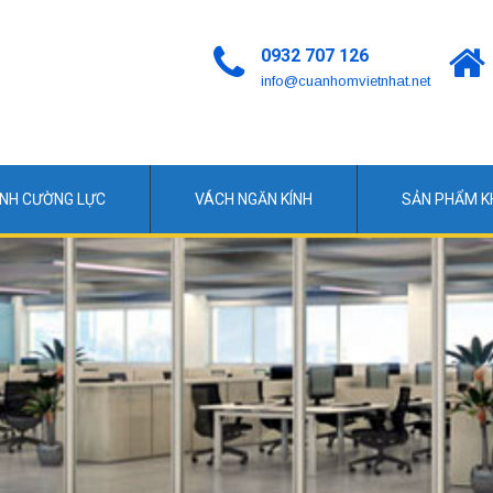
0932 707 126
info@cuanhomvietnhat.net
ÍNH CƯỜNG LỰC
VÁCH NGĂN KÍNH
SẢN PHẨM 