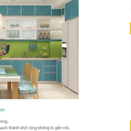
hcm
bóng.
 mạch thành khổ rộng không bị gân nối.