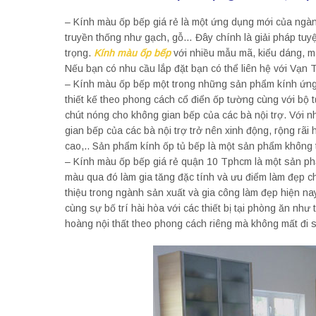
– Kính màu ốp bếp giá rẻ là một ứng dụng mới của ngành 
truyền thống như gạch, gỗ… Đây chính là giải pháp tuyệ
trọng.
Kính màu ốp bếp
với nhiều mẫu mã, kiểu dáng, mà
Nếu bạn có nhu cầu lắp đặt bạn có thể liên hệ với Vạn T
– Kính màu ốp bếp một trong những sản phẩm kính ứng 
thiết kế theo phong cách cổ điển ốp tường cùng với bộ t
chút nóng cho không gian bếp của các bà nội trợ. Với n
gian bếp của các bà nội trợ trở nên xinh động, rộng rã
cao,.. Sản phẩm kính ốp tủ bếp là một sản phẩm không t
– Kính màu ốp bếp giá rẻ quận 10 Tphcm là một sản phẩ
màu qua đó làm gia tăng đặc tính và ưu điểm làm đẹp c
thiệu trong ngành sản xuất và gia công làm đẹp hiện na
cùng sự bố trí hài hòa với các thiết bị tại phòng ăn nh
hoàng nội thất theo phong cách riêng mà không mất đi sự