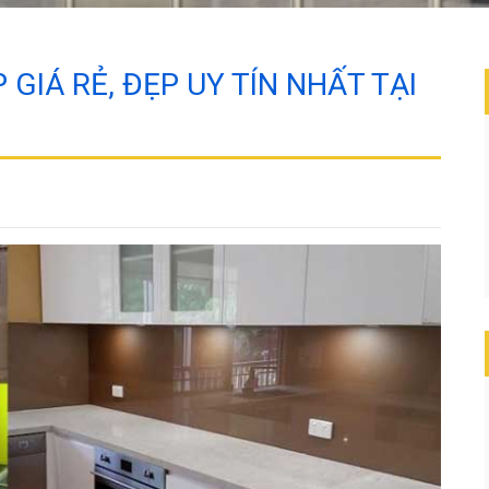
GIÁ RẺ, ĐẸP UY TÍN NHẤT TẠI