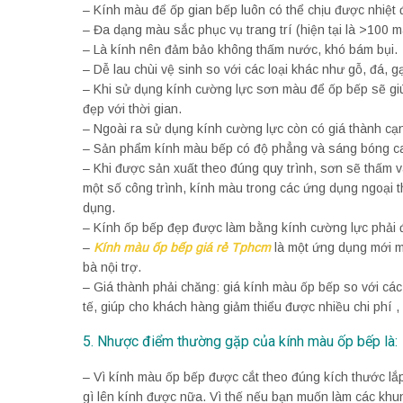
– Kính màu để ốp gian bếp luôn có thể chịu được nhiệt 
– Đa dạng màu sắc phục vụ trang trí (hiện tại là >100 m
– Là kính nên đảm bảo không thấm nước, khó bám bụi.
– Dễ lau chùi vệ sinh so với các loại khác như gỗ, đá, gạ
– Khi sử dụng kính cường lực sơn màu để ốp bếp sẽ giú
đẹp với thời gian.
– Ngoài ra sử dụng kính cường lực còn có giá thành cạn
– Sản phẩm kính màu bếp có độ phẳng và sáng bóng ca
– Khi được sản xuất theo đúng quy trình, sơn sẽ thấm và
một số công trình, kính màu trong các ứng dụng ngoại t
dụng.
– Kính ốp bếp đẹp được làm bằng kính cường lực phải đ
–
Kính màu ốp bếp giá rẻ Tphcm
là một ứng dụng mới m
bà nội trợ.
– Giá thành phải chăng: giá kính màu ốp bếp so với các 
tế, giúp cho khách hàng giảm thiểu được nhiều chi phí 
5. Nhược điểm thường gặp của kính màu ốp bếp là:
– Vì kính màu ốp bếp được cắt theo đúng kích thước l
gì lên kính được nữa. Vì thế nếu bạn muốn làm các khun