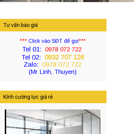
Tư vấn báo giá
***
Click vào SĐT để gọi
***
Tel 01:
0978 072 722
Tel 02:
0932 707 126
Zalo:
0978 072 722
(Mr Linh, Thuyen)
Kính cường lực giá rẻ