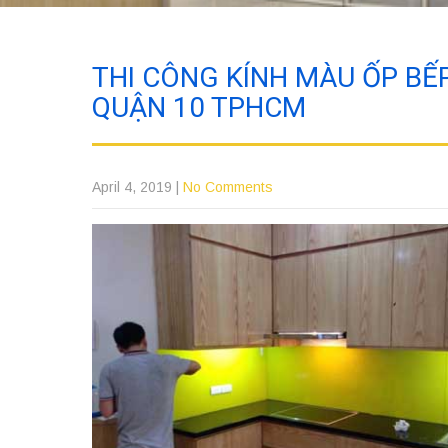
THI CÔNG KÍNH MÀU ỐP BẾP 
QUẬN 10 TPHCM
April 4, 2019
|
No Comments