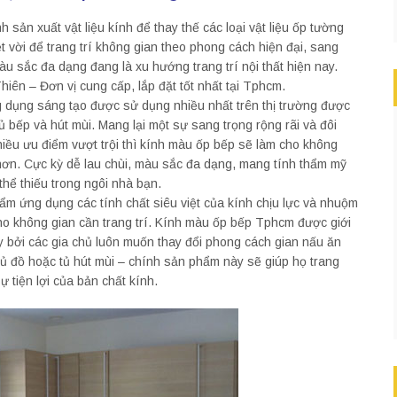
sản xuất vật liệu kính để thay thế các loại vật liệu ốp tường
t vời để trang trí không gian theo phong cách hiện đại, sang
u sắc đa dạng đang là xu hướng trang trí nội thất hiện nay.
hiên – Đơn vị cung cấp, lắp đặt tốt nhất tại Tphcm.
dụng sáng tạo được sử dụng nhiều nhất trên thị trường được
ủ bếp và hút mùi. Mang lại một sự sang trọng rộng rãi và đôi
hiều ưu điểm vượt trội thì kính màu ốp bếp sẽ làm cho không
i hơn. Cực kỳ dễ lau chùi, màu sắc đa dạng, mang tính thẩm mỹ
hể thiếu trong ngôi nhà bạn.
m ứng dụng các tính chất siêu việt của kính chịu lực và nhuộm
ho không gian cần trang trí. Kính màu ốp bếp Tphcm được giới
y bởi các gia chủ luôn muốn thay đổi phong cách gian nấu ăn
ư tủ đồ hoặc tủ hút mùi – chính sản phẩm này sẽ giúp họ trang
 tiện lợi của bản chất kính.