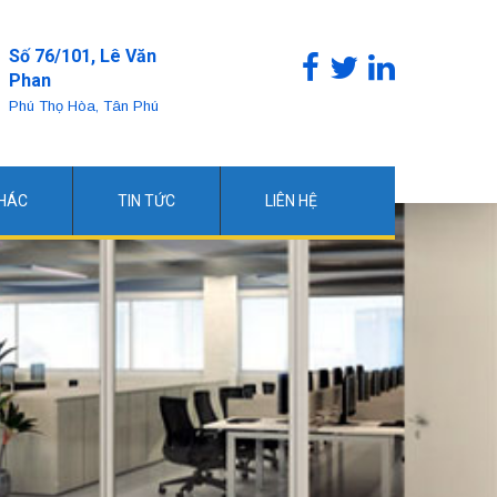
Số 76/101, Lê Văn
Phan
Phú Thọ Hòa, Tân Phú
KHÁC
TIN TỨC
LIÊN HỆ