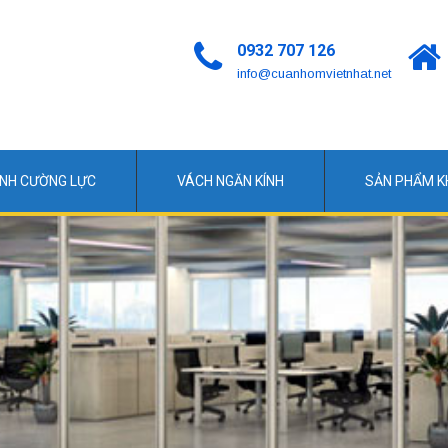
0932 707 126
info@cuanhomvietnhat.net
ÍNH CƯỜNG LỰC
VÁCH NGĂN KÍNH
SẢN PHẨM 