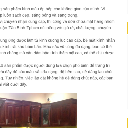
ng sản phẩm kính màu ốp bếp cho không gian của mình. Vì
bếp luôn sạch đẹp, sáng bóng và sang trọng.
vị chuyên nhận cung cấp, thi công và sửa chữa mặt hàng nhôm
quận Tân Bình Tphcm nói riêng với giá rẻ, chất lượng, chuyên
cung ứng được làm từ kinh cuong luc cao cấp, bề mặt kính nhẵn
nữa kính rất khó bám bẩn. Màu sắc vô cùng đa dạng, bạn có thể
nhanh chóng mà vẫn đảm bảo tính thẩm mỹ cao, có thể chịu được
ố sản phẩm được người dùng lựa chọn phổ biến để trang trí
với đầy đủ các màu sắc đa dạng, độ bền cao, dễ dàng lau chùi
ng. Tuy nhiên, việc lắp đặt không hề dễ dàng chút nào, các bạn
 viết dưới đây.