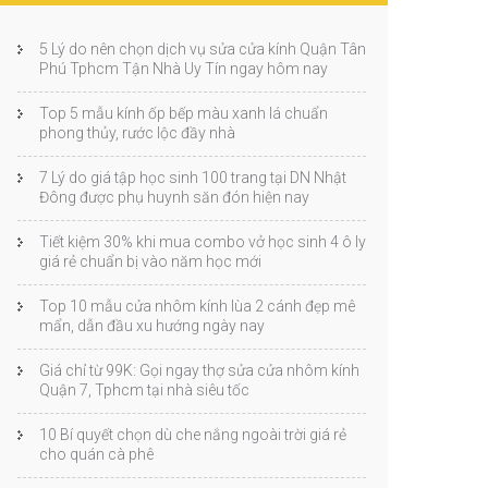
5 Lý do nên chọn dịch vụ sửa cửa kính Quận Tân
Phú Tphcm Tận Nhà Uy Tín ngay hôm nay
Top 5 mẫu kính ốp bếp màu xanh lá chuẩn
phong thủy, rước lộc đầy nhà
7 Lý do giá tập học sinh 100 trang tại DN Nhật
Đông được phụ huynh săn đón hiện nay
Tiết kiệm 30% khi mua combo vở học sinh 4 ô ly
giá rẻ chuẩn bị vào năm học mới
Top 10 mẫu cửa nhôm kính lùa 2 cánh đẹp mê
mẩn, dẫn đầu xu hướng ngày nay
Giá chỉ từ 99K: Gọi ngay thợ sửa cửa nhôm kính
Quận 7, Tphcm tại nhà siêu tốc
10 Bí quyết chọn dù che nắng ngoài trời giá rẻ
cho quán cà phê