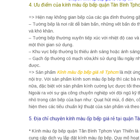
4. Ưu điểm của kính màu ốp bếp quận Tân Bình Tphcm
=> Hiện nay không gian bếp của các gia đình thường g
– Tường bếp là nơi rất dễ bám bẩn, những vết bẩn do thức
và khó khăn.
– Tường bếp thường xuyên tiếp xúc với nhiệt độ cao v
một thời gian sử dụng.
– Khu vực bếp thường bị thiếu ánh sáng hoặc ánh sáng 
– Gạch ốp thường có mạch vữa,khi sử dụng lâu ngày nhữ
được.
=> Sản phẩm
Kính màu ốp bếp giá rẻ Tphcm
là một ứng
nội trợ. Với sản phẩm kính sơn màu ốp bếp thì các bà nộ
nữa, đặc biệt với sản phẩm kính cường lực được tôi the
Ngoài ra với sự gia công chuyên nghiệp với đội ngũ kỹ t
nhỏ trong căn bếp của bạn như: Quạt hút mùi, ổ điện,
hiện theo các tiêu chuẩn kỹ thuật của sản phẩm và the
5. Địa chỉ chuyên kính màu ốp bếp giá rẻ tại quận T
* Kính màu ốp bếp quận Tân Bình Tphcm Vạn Thiên là mộ
cung cấp dịch vụ lắp đặt kính màu ốp bếp. Quy mô hoạt