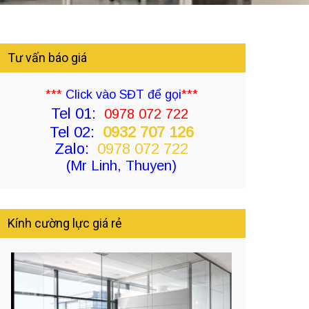
Tư vấn báo giá
***
Click vào SĐT để gọi
***
Tel 01:
0978 072 722
Tel 02:
0932 707 126
Zalo:
0978 072 722
(Mr Linh, Thuyen)
Kính cường lực giá rẻ