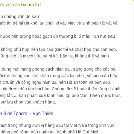
 với các bà nội trợ:
ặp những vấn đề sau:
 ăn để lại rất khó lau chùi, vì vậy việc vệ sinh bếp rất vất vả
à nước nên tường hoặc gạch ốp thường bị ố màu, rạn nứt sau
không phù hợp nên tạo cảo giác tối và chật hẹp cho căn bếp.
ng chỗ có mạch vữa sẽ bị két bẩn lại, không thể vệ sinh
 dụng mới mang phong cách hiện đại, sang trọng cho các bà
i trợ không còn khó khăn trong việc lau chùi, vệ sinh căn bếp
o chuẩn và công nghệ hiện đại nên rất an toàn và bền đẹp.
huật được đào tạo bài bản. Chúng tôi sẽ hoàn thiện từng chi tiết
 công tắc,… sản phẩm của kính màu ốp bếp Vạn Thiên được thực
o sự lựa chọn của khách hàng.
ân Bình Tphcm – Vạn Thiên.
t trong những đơn vị hàng đầu tại Việt Nam trong lĩnh vực
 động phủ rộng toàn quận tại thành phố Hồ Chí Minh.