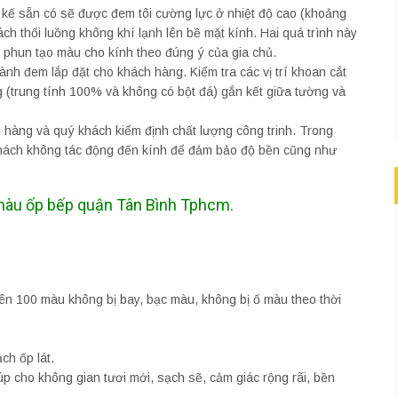
t kế sẵn có sẽ được đem tôi cường lực ở nhiệt độ cao (khoảng
 thổi luồng không khí lạnh lên bề mặt kính. Hai quá trình này
 phun tạo màu cho kính theo đúng ý của gia chủ.
nh đem lắp đặt cho khách hàng. Kiểm tra các vị trí khoan cắt
g (trung tính 100% và không có bột đá) gắn kết giữa tường và
hàng và quý khách kiểm định chất lượng công trinh. Trong
 khách không tác động đến kính để đảm bảo độ bền cũng như
 màu ốp bếp quận Tân Bình Tphcm.
rên 100 màu không bị bay, bạc màu, không bị ố màu theo thời
ch ốp lát.
p cho không gian tươi mới, sạch sẽ, cảm giác rộng rãi, bền