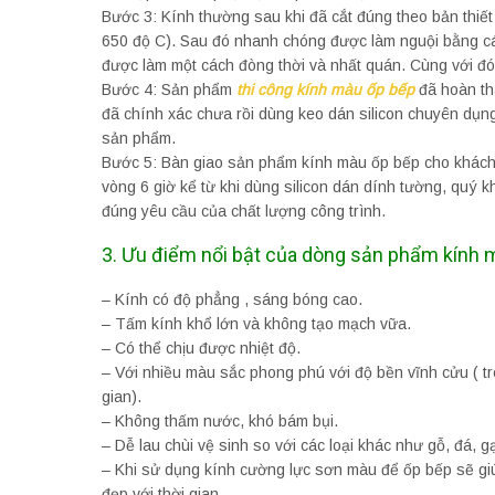
Bước 3: Kính thường sau khi đã cắt đúng theo bản thiế
650 độ C). Sau đó nhanh chóng được làm nguội bằng cách
được làm một cách đòng thời và nhất quán. Cùng với đó
Bước 4: Sản phẩm
thi công kính màu ốp bếp
đã hoàn thà
đã chính xác chưa rồi dùng keo dán silicon chuyên dụn
sản phẩm.
Bước 5: Bàn giao sản phẩm kính màu ốp bếp cho khách 
vòng 6 giờ kể từ khi dùng silicon dán dính tường, quý
đúng yêu cầu của chất lượng công trình.
3. Ưu điểm nổi bật của dòng sản phẩm kính
– Kính có độ phẳng , sáng bóng cao.
– Tấm kính khổ lớn và không tạo mạch vữa.
– Có thể chịu được nhiệt độ.
– Với nhiều màu sắc phong phú với độ bền vĩnh cửu ( t
gian).
– Không thấm nước, khó bám bụi.
– Dễ lau chùi vệ sinh so với các loại khác như gỗ, đá, gạ
– Khi sử dụng kính cường lực sơn màu để ốp bếp sẽ giú
đẹp với thời gian.