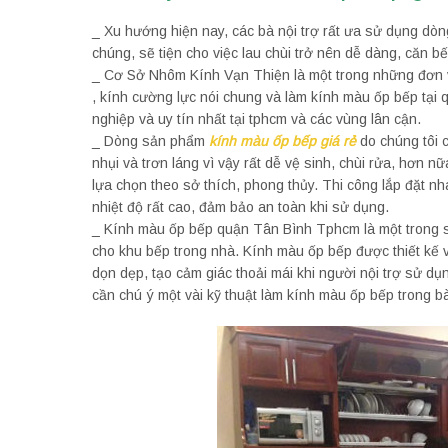
_ Xu hướng hiện nay, các bà nội trợ rất ưa sử dụng dò
chúng, sẽ tiện cho việc lau chùi trở nên dễ dàng, căn 
_ Cơ Sở Nhôm Kính Vạn Thiện là một trong những đơn 
, kính cường lực nói chung và làm kính màu ốp bếp tại 
nghiệp và uy tín nhất tại tphcm và các vùng lân cận.
_ Dòng sản phẩm
kính màu ốp bếp giá rẻ
do chúng tôi 
nhụi và trơn láng vì vậy rất dễ vệ sinh, chùi rửa, hơn 
lựa chọn theo sở thích, phong thủy. Thi công lắp đặt 
nhiệt độ rất cao, đảm bảo an toàn khi sử dụng.
_ Kính màu ốp bếp quận Tân Bình Tphcm là một trong s
cho khu bếp trong nhà. Kính màu ốp bếp được thiết kế 
dọn dẹp, tạo cảm giác thoải mái khi người nội trợ sử dụ
cần chú ý một vài kỹ thuật làm kính màu ốp bếp trong bài