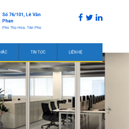
Số 76/101, Lê Văn
Phan
Phú Thọ Hòa, Tân Phú
KHÁC
TIN TỨC
LIÊN HỆ