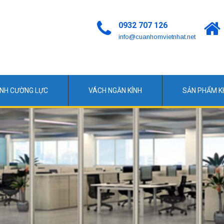
0932 707 126
info@cuanhomvietnhat.net
ÍNH CƯỜNG LỰC
VÁCH NGĂN KÍNH
SẢN PHẨM 