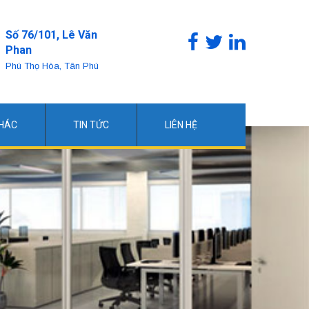
Số 76/101, Lê Văn
Phan
Phú Thọ Hòa, Tân Phú
KHÁC
TIN TỨC
LIÊN HỆ