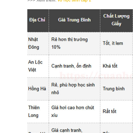
>>> Xem thêm:
vở học sinh cấp 2