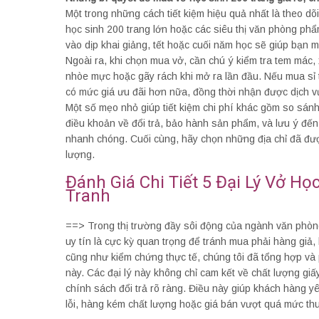
Một trong những cách tiết kiệm hiệu quả nhất là theo dõ
học sinh 200 trang lớn hoặc các siêu thị văn phòng ph
vào dịp khai giảng, tết hoặc cuối năm học sẽ giúp bạn 
Ngoài ra, khi chọn mua vở, cần chú ý kiểm tra tem mác, 
nhòe mực hoặc gãy rách khi mở ra lần đầu. Nếu mua sỉ t
có mức giá ưu đãi hơn nữa, đồng thời nhận được dịch vụ
Một số mẹo nhỏ giúp tiết kiệm chi phí khác gồm so sánh
điều khoản về đổi trả, bảo hành sản phẩm, và lưu ý đế
nhanh chóng. Cuối cùng, hãy chọn những địa chỉ đã đư
lượng.
Đánh Giá Chi Tiết 5 Đại Lý Vở Họ
Tranh
==> Trong thị trường đầy sôi động của ngành văn phòng
uy tín là cực kỳ quan trọng để tránh mua phải hàng giả
cũng như kiểm chứng thực tế, chúng tôi đã tổng hợp và 
này. Các đại lý này không chỉ cam kết về chất lượng gi
chính sách đổi trả rõ ràng. Điều này giúp khách hàng 
lỗi, hàng kém chất lượng hoặc giá bán vượt quá mức th