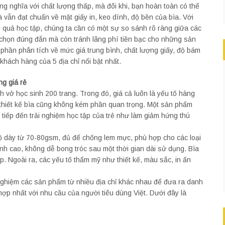
ng nghĩa với chất lượng thấp, mà đôi khi, bạn hoàn toàn có thể
 vẫn đạt chuẩn về mặt giấy in, keo dính, độ bền của bìa. Với
u quả học tập, chúng ta cần có một sự so sánh rõ ràng giữa các
a chọn đúng đắn mà còn tránh lãng phí tiền bạc cho những sản
hần phân tích về mức giá trung bình, chất lượng giấy, độ bám
khách hàng của 5 địa chỉ nổi bật nhất.
ng giá rẻ
nh vở học sinh 200 trang. Trong đó, giá cả luôn là yếu tố hàng
à thiết kế bìa cũng không kém phần quan trọng. Một sản phẩm
tiếp đến trải nghiệm học tập của trẻ như làm giảm hứng thú
ộ dày từ 70-80gsm, đủ để chống lem mực, phù hợp cho các loại
ính cao, không dễ bong tróc sau một thời gian dài sử dụng. Bìa
 Ngoài ra, các yếu tố thẩm mỹ như thiết kế, màu sắc, in ấn
 nghiệm các sản phẩm từ nhiều địa chỉ khác nhau để đưa ra danh
 hợp nhất với nhu cầu của người tiêu dùng Việt. Dưới đây là