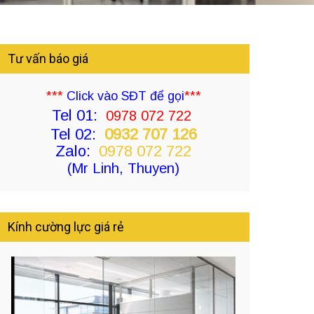
Tư vấn báo giá
***
Click vào SĐT để gọi
***
Tel 01:
0978 072 722
Tel 02:
0932 707 126
Zalo:
0978 072 722
(Mr Linh, Thuyen)
Kính cường lực giá rẻ