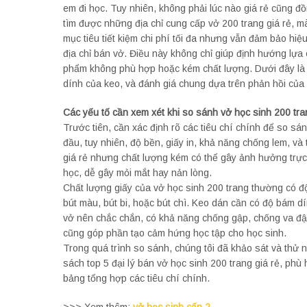
em đi học. Tuy nhiên, không phải lúc nào giá rẻ cũng đồ
tìm được những địa chỉ cung cấp vở 200 trang giá rẻ, mà
mục tiêu tiết kiệm chi phí tối đa nhưng vẫn đảm bảo hiệ
địa chỉ bán vở. Điều này không chỉ giúp định hướng lự
phẩm không phù hợp hoặc kém chất lượng. Dưới đây là p
dính của keo, và đánh giá chung dựa trên phản hồi của 
Các yếu tố cần xem xét khi so sánh vở học sinh 200 tra
Trước tiên, cần xác định rõ các tiêu chí chính để so sá
đầu, tuy nhiên, độ bền, giấy in, khả năng chống lem, v
giá rẻ nhưng chất lượng kém có thể gây ảnh hưởng trực 
học, dễ gây mỏi mắt hay nản lòng.
Chất lượng giấy của vở học sinh 200 trang thường có đ
bút màu, bút bi, hoặc bút chì. Keo dán cần có độ bám d
vở nên chắc chắn, có khả năng chống gập, chống va đập.
cũng góp phần tạo cảm hứng học tập cho học sinh.
Trong quá trình so sánh, chúng tôi đã khảo sát và thử
sách top 5 đại lý bán vở học sinh 200 trang giá rẻ, phù
bảng tổng hợp các tiêu chí chính.