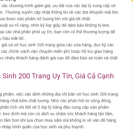
i các chương trình giảm giá, ưu đãi của các đại lý cung cấp vở
ẩm. Thường xuyên cập nhật thông tin về các đợt khuyến mãi lớn
mua được sản phẩm số lượng lớn với giá tốt nhất.
xuất xứ rõ ràng, nhìn kỹ lớp giấy để đảm bảo không bị lem,
ại các nhà phân phối uy tín, bạn còn có thể thương lượng để
 hậu mãi tốt.
 giá cả vở học sinh 200 trang giữa các cửa hàng, đọc kỹ các
n các chính sách vận chuyển miễn phí hoặc hỗ trợ giao hàng
ợc nhiều khách hàng đánh giá cao để đảm bảo an toàn và chất
c Sinh 200 Trang Uy Tín, Giá Cả Cạnh
 phẩm, việc xác định những địa chỉ bán vở học sinh 200 trang
, hàng nhái kém chất lượng. Nhờ các phản hồi từ cộng đồng,
phân tích chi tiết về 5 đại lý hàng đầu cung cấp sản phẩm
ấy, keo dính mà còn có dịch vụ chăm sóc khách hàng tận tâm,
yên tâm hơn khi lựa chọn mua sắm mà không lo về vấn đề hàng
u nhập bình quân của học sinh và phụ huynh.