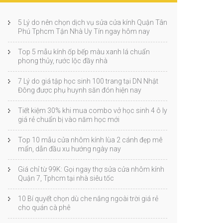
5 Lý do nên chọn dịch vụ sửa cửa kính Quận Tân
Phú Tphcm Tận Nhà Uy Tín ngay hôm nay
Top 5 mẫu kính ốp bếp màu xanh lá chuẩn
phong thủy, rước lộc đầy nhà
7 Lý do giá tập học sinh 100 trang tại DN Nhật
Đông được phụ huynh săn đón hiện nay
Tiết kiệm 30% khi mua combo vở học sinh 4 ô ly
giá rẻ chuẩn bị vào năm học mới
Top 10 mẫu cửa nhôm kính lùa 2 cánh đẹp mê
mẩn, dẫn đầu xu hướng ngày nay
Giá chỉ từ 99K: Gọi ngay thợ sửa cửa nhôm kính
Quận 7, Tphcm tại nhà siêu tốc
10 Bí quyết chọn dù che nắng ngoài trời giá rẻ
cho quán cà phê