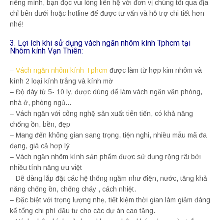
riêng mình, bạn đọc vui lòng liên hệ với đơn vị chúng tôi qua địa
chỉ bên dưới hoặc hotline để được tư vấn và hỗ trợ chi tiết hơn
nhé!
3. Lợi ích khi sử dụng vách ngăn nhôm kính Tphcm tại
Nhôm kính Vạn Thiên:
–
Vách ngăn nhôm kính Tphcm
được làm từ hợp kim nhôm và
kính 2 loại kính trắng và kính mờ
– Độ dày từ 5- 10 ly, được dùng để làm vách ngăn văn phòng,
nhà ở, phòng ngủ…
– Vách ngăn với công nghệ sản xuất tiên tiến, có khả năng
chống ồn, bền, đẹp
– Mang đến không gian sang trọng, tiện nghi, nhiều mẫu mã đa
dạng, giá cả hợp lý
– Vách ngăn nhôm kính sản phẩm được sử dụng rộng rãi bởi
nhiều tính năng ưu việt
– Dễ dàng lắp đặt các hệ thống ngầm như điện, nước, tăng khả
năng chống ồn, chống cháy , cách nhiệt.
– Đặc biệt với trọng lượng nhẹ, tiết kiệm thời gian làm giảm đáng
kể tổng chi phí đầu tư cho các dự án cao tầng.