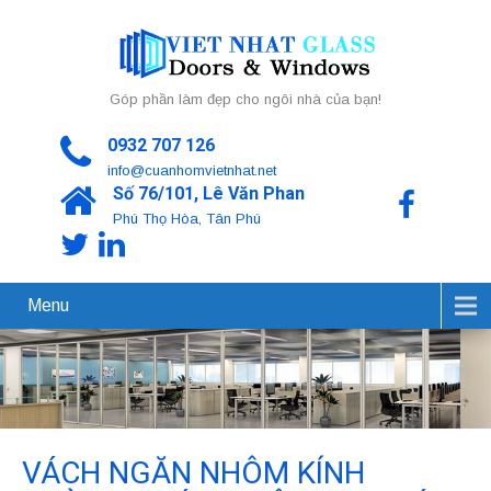
Góp phần làm đẹp cho ngôi nhà của bạn!
0932 707 126
info@cuanhomvietnhat.net
Số 76/101, Lê Văn Phan
Phú Thọ Hòa, Tân Phú
Menu
VÁCH NGĂN NHÔM KÍNH