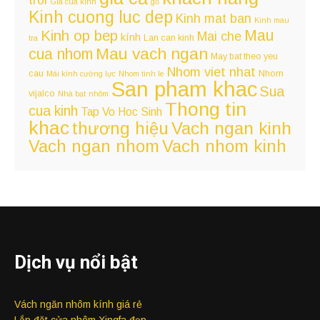
Gia cua kinh
gỗ
Kinh cuong luc dep
Kinh mat ban
Kinh mau
Kinh op bep
Mau
Mai che
kính
Lan can kinh
tra
Mau vach ngan
cua nhom
May bat theo yeu
Nhom viet nhat
cau
Nhom
Mái kính cường lực
Nhom tinh le
San pham khac
Sua
vijalco
Nhà bạt
nhôm
Thong tin
cua kinh
Tap Vo Hoc Sinh
khac
Vach ngan kinh
thương hiệu
Vach ngan nhom
Vach nhom kinh
Dịch vụ nổi bật
Vách ngăn nhôm kính giá rẻ
Lắp đặt cửa nhôm Xingfa đẹp