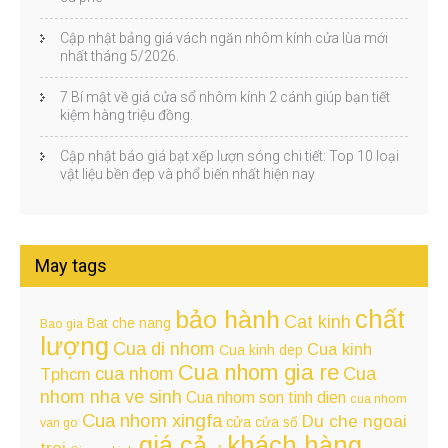
Cập nhật bảng giá vách ngăn nhôm kính cửa lùa mới
nhất tháng 5/2026.
7 Bí mật về giá cửa sổ nhôm kính 2 cánh giúp bạn tiết
kiệm hàng triệu đồng.
Cập nhật báo giá bạt xếp lượn sóng chi tiết: Top 10 loại
vật liệu bền đẹp và phổ biến nhất hiện nay
May tags
chất
bảo hành
Cat kinh
Bat che nang
Bao gia
lượng
Cua di nhom
Cua kinh
Cua kinh dep
Cua nhom gia re
cua nhom
Cua
Tphcm
nhom nha ve sinh
Cua nhom son tinh dien
cua nhom
Cua nhom xingfa
Du che ngoai
cửa
cửa sổ
van go
giá cả
khách hàng
troi