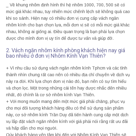
_ Về khung nhôm định hình thì hệ nhôm 1000, 700, 500 sẽ có
mức giá khác nhau, tuy nhiên mức chênh lệch sẽ không quá cao
khi so sánh. Hiện nay có nhiều đơn vị cung cấp vách ngăn
nhôm kính cho bạn chọn lựa, mỗi đơn vị sẽ có mỗi mức giá khác
nhau, không ai giống ai. Điều quan trọng là bạn phải lựa chọn
được cho mình đơn vị uy tín để được tư vấn và giúp đỡ.
2. Vách ngăn nhôm kính phòng khách hiện nay giá
bao nhiêu ở đơn vị Nhôm Kính Vạn Thiên?
+ Vì nhu cầu sử dụng vách ngăn nhôm kính Tphcm và các tỉnh
thành nhìn chung rất cao nên có nhiều địa chỉ chuyên về dịch vụ
này ra đời. Khi lựa chọn đơn vị nào đó, bạn nên có sự tìm hiểu
và chọn lọc. Một trong những cái tên hay được nhắc đến nhiều
nhất, đó chính là cơ sở nhôm kính Vạn Thiên.
+ Với mong muốn mang đến một mức giá phải chăng, phục vụ
cho mọi đối tượng khách hàng đều có thể sử dụng sản phẩm
này, cơ sở nhôm kính Trần Duy đã tiến hành cung cấp một dịch
vụ lắp đặt vách ngăn nhôm kính với giá phải nói rằng rất ưu đãi
và hấp dẫn cho mọi người.
Qúy khách hàng yên tâm khi đến với Nhôm Kính Vạn Thiên sẽ