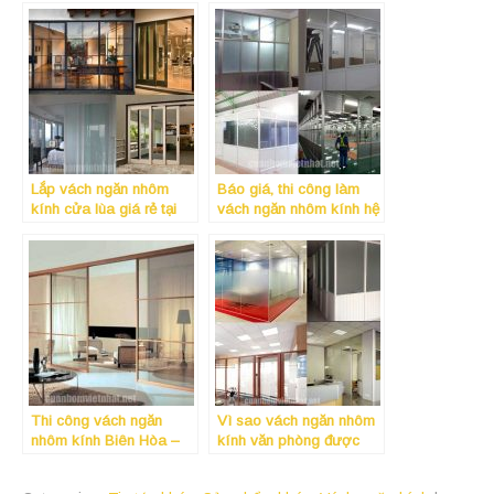
Lắp vách ngăn nhôm
Báo giá, thi công làm
kính cửa lùa giá rẻ tại
vách ngăn nhôm kính hệ
Tphcm – Báo giá vách
700, hệ 1000 Uy Tín mới
ngăn nhôm kính uy tín
nhất tại Tphcm năm 2019
nhất tại Tphcm năm 2019
Thi công vách ngăn
Vì sao vách ngăn nhôm
nhôm kính Biên Hòa –
kính văn phòng được
Đồng Nai giá rẻ Uy Tín
nhiều người ưa chuộng?