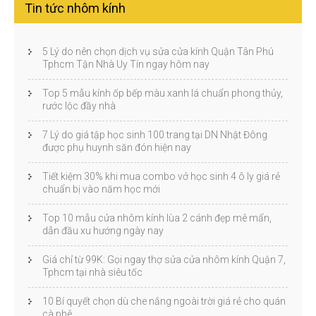
Tin tức nhôm kính
5 Lý do nên chọn dịch vụ sửa cửa kính Quận Tân Phú
Tphcm Tận Nhà Uy Tín ngay hôm nay
Top 5 mẫu kính ốp bếp màu xanh lá chuẩn phong thủy,
rước lộc đầy nhà
7 Lý do giá tập học sinh 100 trang tại DN Nhật Đông
được phụ huynh săn đón hiện nay
Tiết kiệm 30% khi mua combo vở học sinh 4 ô ly giá rẻ
chuẩn bị vào năm học mới
Top 10 mẫu cửa nhôm kính lùa 2 cánh đẹp mê mẩn,
dẫn đầu xu hướng ngày nay
Giá chỉ từ 99K: Gọi ngay thợ sửa cửa nhôm kính Quận 7,
Tphcm tại nhà siêu tốc
10 Bí quyết chọn dù che nắng ngoài trời giá rẻ cho quán
cà phê