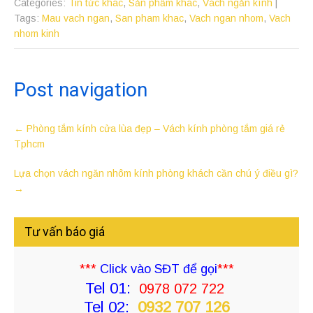
Categories:
Tin tức khác
,
Sản phẩm khác
,
Vách ngăn kính
|
Tags:
Mau vach ngan
,
San pham khac
,
Vach ngan nhom
,
Vach
nhom kinh
Post navigation
←
Phòng tắm kính cửa lùa đẹp – Vách kính phòng tắm giá rẻ
Tphcm
Lựa chọn vách ngăn nhôm kính phòng khách cần chú ý điều gì?
→
Tư vấn báo giá
***
Click vào SĐT để gọi
***
Tel 01:
0978 072 722
Tel 02:
0932 707 126