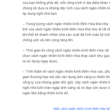
của bạn không phải dễ, mỗi công trình ở địa điểm khác 
chúng tôi đưa ra những đặc tính của vách ngăn nhôm kí
áp dụng ngôi nhà bạn.
– Trọng lượng vách ngăn nhôm kính Biên Hòa khá nhẹ: 
thể của vách ngăn nhôm kính Biên Hòa khá nhẹ đi rất n
khi thết kế thanh nhôm nhà sản xuất đã tính toán kỹ lư
chống uốn và nén cũng tăng lên.
– Thời gian thi công vách ngăn nhôm kính Biên Hòa rất 
chọn vách ngăn nhôm kính Biên Hòa thay vách như gạch,
ta sử dụng ngay được.
– Tính thẩm mĩ vách ngăn nhôm kính Biên Hòa cao, phù 
gian thường hẹp mà việc tận dụng ánh sáng tự nhiên k
công ty của những giám đốc giỏi. Vậy vách ngăn nhôm kí
ngôi nhà luôn tràn ngập ánh sáng và vẻ đẹp còn được tă
ngăn lằm bằng nhôm kính đó.
Mẫu vách ngăn nhôm kính Biên Hòa hệ 