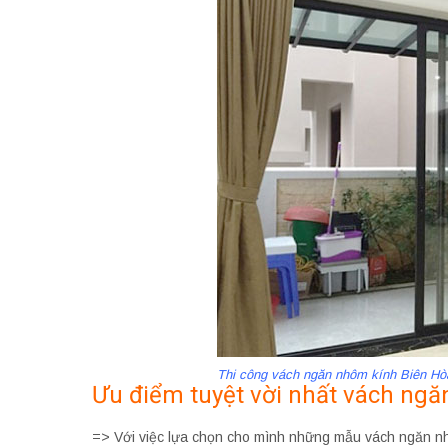
Thi công vách ngăn nhôm kính Biên Hò
Ưu điểm tuyệt vời nhất vách ng
=> Với việc lựa chọn cho mình những mẫu vách ngăn nh