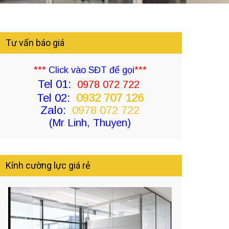
Tư vấn báo giá
***
Click vào SĐT để gọi
***
Tel 01:
0978 072 722
Tel 02:
0932 707 126
Zalo:
0978 072 722
(Mr Linh, Thuyen)
Kính cường lực giá rẻ