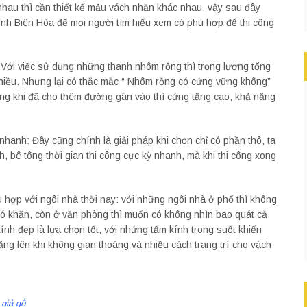
nhau thì cần thiết kế mẫu vách nhăn khác nhau, vậy sau đây
nh Biên Hòa để mọi người tìm hiểu xem có phù hợp để thi công
Với việc sử dụng những thanh nhôm rỗng thì trọng lượng tổng
hiều. Nhưng lại có thắc mắc “ Nhôm rỗng có cứng vững không”
ỡng khi đã cho thêm đường gân vào thì cứng tăng cao, khả năng
nhanh: Đây cũng chính là giải pháp khi chọn chỉ có phần thô, ta
 bê tông thời gian thi công cực kỳ nhanh, mà khi thi công xong
hợp với ngôi nhà thời nay: với những ngôi nhà ở phố thì không
hó khăn, còn ở văn phòng thì muốn có không nhìn bao quát cả
nh đẹp là lựa chọn tốt, với nhứng tấm kính trong suốt khiến
ng lên khi không gian thoáng và nhiều cách trang trí cho vách
giả gỗ