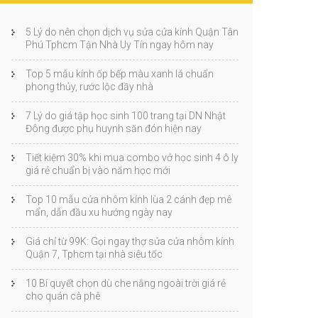
5 Lý do nên chọn dịch vụ sửa cửa kính Quận Tân
Phú Tphcm Tận Nhà Uy Tín ngay hôm nay
Top 5 mẫu kính ốp bếp màu xanh lá chuẩn
phong thủy, rước lộc đầy nhà
7 Lý do giá tập học sinh 100 trang tại DN Nhật
Đông được phụ huynh săn đón hiện nay
Tiết kiệm 30% khi mua combo vở học sinh 4 ô ly
giá rẻ chuẩn bị vào năm học mới
Top 10 mẫu cửa nhôm kính lùa 2 cánh đẹp mê
mẩn, dẫn đầu xu hướng ngày nay
Giá chỉ từ 99K: Gọi ngay thợ sửa cửa nhôm kính
Quận 7, Tphcm tại nhà siêu tốc
10 Bí quyết chọn dù che nắng ngoài trời giá rẻ
cho quán cà phê