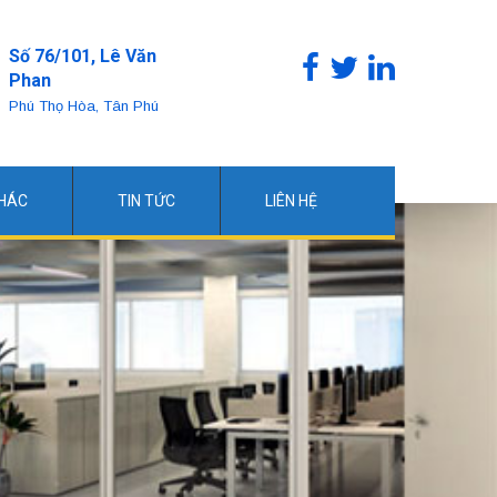
Số 76/101, Lê Văn
Phan
Phú Thọ Hòa, Tân Phú
KHÁC
TIN TỨC
LIÊN HỆ