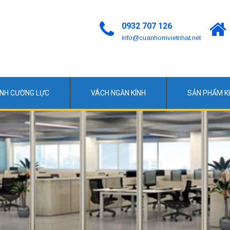
0932 707 126
info@cuanhomvietnhat.net
ÍNH CƯỜNG LỰC
VÁCH NGĂN KÍNH
SẢN PHẨM 