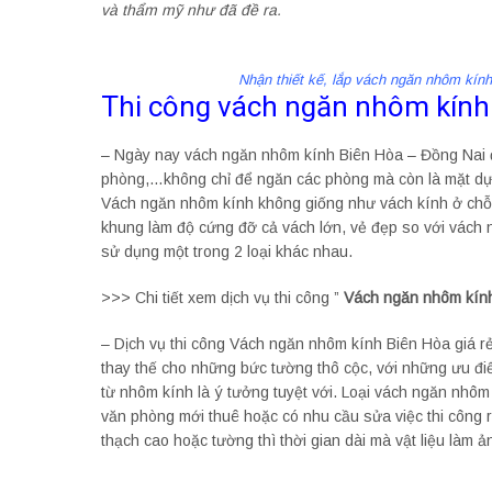
và thẩm mỹ như đã đề ra.
Nhận thiết kế, lắp vách ngăn nhôm kín
Thi công vách ngăn nhôm kính 
– Ngày nay vách ngăn nhôm kính Biên Hòa – Đồng Nai 
phòng,…không chỉ để ngăn các phòng mà còn là mặt dự
Vách ngăn nhôm kính không giống như vách kính ở chỗ 
khung làm độ cứng đỡ cả vách lớn, vẻ đẹp so với vách 
sử dụng một trong 2 loại khác nhau.
>>> Chi tiết xem dịch vụ thi công ”
Vách ngăn nhôm kín
– Dịch vụ thi công Vách ngăn nhôm kính Biên Hòa giá 
thay thế cho những bức tường thô cộc, với những ưu điểm
từ nhôm kính là ý tưởng tuyệt với. Loại vách ngăn nhô
văn phòng mới thuê hoặc có nhu cầu sửa việc thi công 
thạch cao hoặc tường thì thời gian dài mà vật liệu làm 