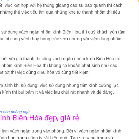
: việc kết hợp với hệ thống gioăng cao su bao quanh thì cách
những thế việc tiêu âm qua những khe từ thanh nhôm thì tiêu
ệc sử dụng vách ngăn nhôm kính Biên Hòa thì quý khách yên tâm
khác bị cong vênh hay bong tróc sơn nhưng với việc dùng nhôm
 hết với giá thành thi công vách ngăn nhôm kính Biên Hòa thì
găn nhôm kính Biên Hòa thì không có khoẳn phát sinh như các
 tốt thì việc dùng điều hòa vô cùng tiết kiệm.
ệ sinh khi sử dụng: việc sử dụng những tấm kính cường lực
kính thì bụi bám ít và việc lau chùi rất nhanh và dễ dàng.
a cho phòng ngủ
nh Biên Hòa đẹp, giá rẻ
làm vách ngăn trong văn phòng. Bỡi vì vách ngăn nhôm kính
òng ban trong công ty rất hiệu quả. Tạo sự sang trọng và