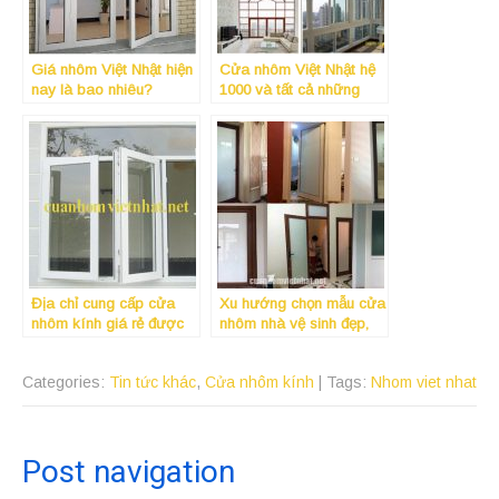
Giá nhôm Việt Nhật hiện
Cửa nhôm Việt Nhật hệ
nay là bao nhiêu?
1000 và tất cả những
điều cần biết
Địa chỉ cung cấp cửa
Xu hướng chọn mẫu cửa
nhôm kính giá rẻ được
nhôm nhà vệ sinh đẹp,
nhiều người ưa chuộng?
giá rẻ tại quận 12 năm
2019 đang lên ngôi
Categories:
Tin tức khác
,
Cửa nhôm kính
| Tags:
Nhom viet nhat
Post navigation