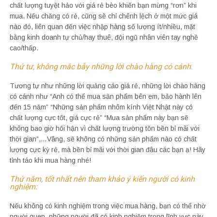
chất lượng tuyệt hảo với giá rẻ bèo khiến bạn mừng “rơn” khi
mua. Nếu chăng có rẻ, cũng sẽ chỉ chênh lệch ở một mức giá
nào đó, liên quan đến việc nhập hàng số lượng ít/nhiều, mặt
bằng kinh doanh tự chủ/hay thuê, đội ngũ nhân viên tay nghề
cao/thấp.
Thứ tư, không mắc bẫy những lời chào hàng có cánh
:
Tương tự như những lời quảng cáo giá rẻ, những lời chào hàng
có cánh như “Anh có thể mua sản phẩm bên em, bảo hành lên
đến 15 năm” “Những sản phẩm nhôm kính Việt Nhật này có
chất lượng cực tốt, giá cực rẻ” “Mua sản phẩm này bạn sẽ
không bao giờ hối hận vì chất lượng trường tồn bền bỉ mãi với
thời gian”,…Vâng, sẽ không có những sản phẩm nào có chất
lượng cực kỳ rẻ, mà bền bỉ mãi với thời gian đâu các bạn ạ! Hãy
tỉnh táo khi mua hàng nhé!
Thứ năm, tốt nhất nên tham khảo ý kiến người có kinh
nghiệm:
Nếu không có kinh nghiệm trong việc mua hàng, bạn có thể nhờ
người quen, những người đã có kinh nghiệm trong lĩnh vực này