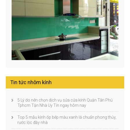
Tin tức nhôm kính
5 Lý do nên chọn dịch vụ sửa cửa kính Quận Tân Phú
Tphcm Tận Nhà Uy Tín ngay hôm nay
Top 5 mẫu kính ốp bếp màu xanh lá chuẩn phong thủy,
rước lộc đầy nhà