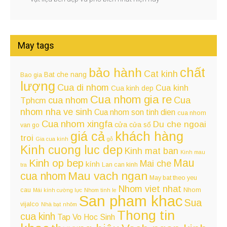
May tags
chất
bảo hành
Cat kinh
Bat che nang
Bao gia
lượng
Cua di nhom
Cua kinh
Cua kinh dep
Cua nhom gia re
cua nhom
Cua
Tphcm
nhom nha ve sinh
Cua nhom son tinh dien
cua nhom
Cua nhom xingfa
Du che ngoai
cửa
cửa sổ
van go
giá cả
khách hàng
troi
Gia cua kinh
gỗ
Kinh cuong luc dep
Kinh mat ban
Kinh mau
Kinh op bep
Mau
Mai che
kính
Lan can kinh
tra
Mau vach ngan
cua nhom
May bat theo yeu
Nhom viet nhat
cau
Nhom
Mái kính cường lực
Nhom tinh le
San pham khac
Sua
vijalco
Nhà bạt
nhôm
Thong tin
cua kinh
Tap Vo Hoc Sinh