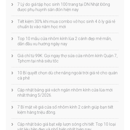
7 Lý do giá tập học sinh 100 trang tại DN Nhật Đông
được phụ huynh săn đón hiện nay
Tiết kiệm 30% khi mua combo vở học sinh 4 ô ly giá rẻ
chuẩn bị vào năm học mới
Top 10 mẫu cửa nhôm kính lùa 2 cánh đẹp mê mẩn,
dẫn đầu xu hướng ngày nay
Giá chỉ từ 99K: Gọi ngay thợ sửa cửa nhôm kính Quận 7,
Tphcm tại nhà siêu tốc
10 Bí quyết chọn dù che nắng ngoài trời giá rẻ cho quán
cà phê
Cập nhật bảng giá vách ngăn nhôm kính cửa lùa mới
nhất tháng 5/2026.
7 Bí mật về giá cửa sổ nhôm kính 2 cánh giúp bạn tiết
kiệm hàng triệu đồng.
Cập nhật báo giá bạt xếp lượn sóng chi tiết: Top 10 loại
vật liệu bền đẹp và phổ biến nhất hiện nay