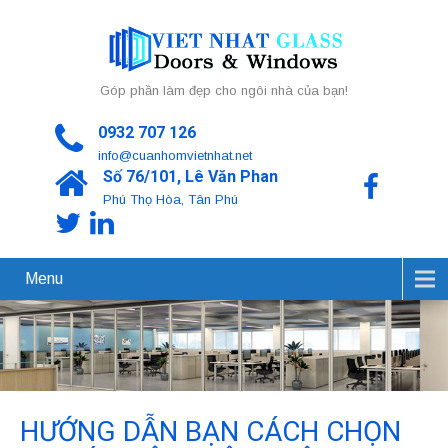
Góp phần làm đẹp cho ngôi nhà của bạn!
0932 707 126
info@cuanhomvietnhat.net
Số 76/101, Lê Văn Phan
Phú Thọ Hòa, Tân Phú
Menu
HƯỚNG DẪN BẠN CÁCH CHỌN