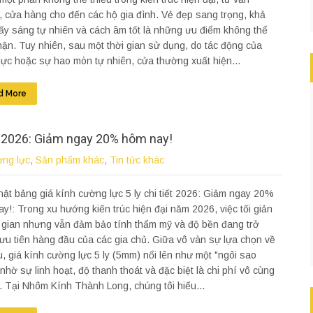
 cửa hàng cho đến các hộ gia đình. Vẻ đẹp sang trọng, khả
ấy sáng tự nhiên và cách âm tốt là những ưu điểm không thể
ận. Tuy nhiên, sau một thời gian sử dụng, do tác động của
lực hoặc sự hao mòn tự nhiên, cửa thường xuất hiện...
d More
ết 2026: Giảm ngay 20% hôm nay!
ờng lực
,
Sản phẩm khác
,
Tin tức khác
ật bảng giá kính cường lực 5 ly chi tiết 2026: Giảm ngay 20%
y!: Trong xu hướng kiến trúc hiện đại năm 2026, việc tối giản
 gian nhưng vẫn đảm bảo tính thẩm mỹ và độ bền đang trở
ưu tiên hàng đầu của các gia chủ. Giữa vô vàn sự lựa chọn về
ệu, giá kính cường lực 5 ly (5mm) nổi lên như một "ngôi sao
nhờ sự linh hoạt, độ thanh thoát và đặc biệt là chi phí vô cùng
. Tại Nhôm Kính Thành Long, chúng tôi hiểu...