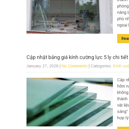
phòng,
năng l
phủ nh
ngoại 
Rea
Cập nhật bảng giá kính cường lực 5 ly chi ti
January 27, 2026
|
No Comments
| Categories:
Kính cư
Cập nh
hôm na
không
thành 
vật li
sáng" 
hợp lý