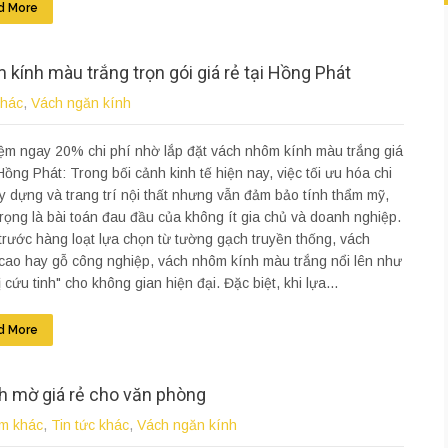
d More
 kính màu trắng trọn gói giá rẻ tại Hồng Phát
khác
,
Vách ngăn kính
iệm ngay 20% chi phí nhờ lắp đặt vách nhôm kính màu trắng giá
 Hồng Phát: Trong bối cảnh kinh tế hiện nay, việc tối ưu hóa chi
y dựng và trang trí nội thất nhưng vẫn đảm bảo tính thẩm mỹ,
rọng là bài toán đau đầu của không ít gia chủ và doanh nghiệp.
rước hàng loạt lựa chọn từ tường gạch truyền thống, vách
cao hay gỗ công nghiệp, vách nhôm kính màu trắng nổi lên như
ị cứu tinh" cho không gian hiện đại. Đặc biệt, khi lựa...
d More
h mờ giá rẻ cho văn phòng
m khác
,
Tin tức khác
,
Vách ngăn kính