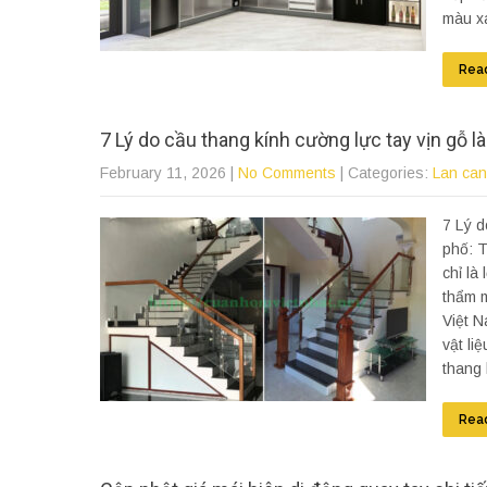
màu xa
Rea
7 Lý do cầu thang kính cường lực tay vịn gỗ l
February 11, 2026
|
No Comments
| Categories:
Lan can
7 Lý d
phố: T
chỉ là
thẩm m
Việt N
vật li
thang 
Rea