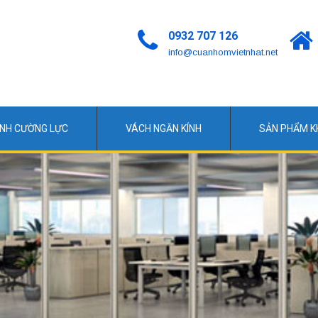
0932 707 126
info@cuanhomvietnhat.net
ÍNH CƯỜNG LỰC
VÁCH NGĂN KÍNH
SẢN PHẨM 