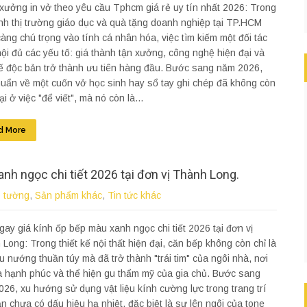
xưởng in vở theo yêu cầu Tphcm giá rẻ uy tín nhất 2026: Trong
nh thị trường giáo dục và quà tặng doanh nghiệp tại TP.HCM
àng chú trọng vào tính cá nhân hóa, việc tìm kiếm một đối tác
hội đủ các yếu tố: giá thành tận xưởng, công nghệ hiện đại và
kế độc bản trở thành ưu tiên hàng đầu. Bước sang năm 2026,
huẩn về một cuốn vở học sinh hay sổ tay ghi chép đã không còn
ại ở việc "để viết", mà nó còn là...
d More
nh ngọc chi tiết 2026 tại đơn vị Thành Long.
p tường
,
Sản phẩm khác
,
Tin tức khác
ay giá kính ốp bếp màu xanh ngọc chi tiết 2026 tại đơn vị
Long: Trong thiết kế nội thất hiện đại, căn bếp không còn chỉ là
u nướng thuần túy mà đã trở thành "trái tim" của ngôi nhà, nơi
a hạnh phúc và thể hiện gu thẩm mỹ của gia chủ. Bước sang
26, xu hướng sử dụng vật liệu kính cường lực trong trang trí
n chưa có dấu hiệu hạ nhiệt, đặc biệt là sự lên ngôi của tone