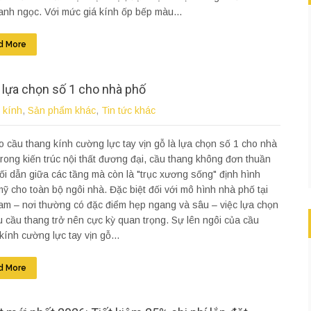
nh ngọc. Với mức giá kính ốp bếp màu...
d More
à lựa chọn số 1 cho nhà phố
 kính
,
Sản phẩm khác
,
Tin tức khác
o cầu thang kính cường lực tay vịn gỗ là lựa chọn số 1 cho nhà
rong kiến trúc nội thất đương đại, cầu thang không đơn thuần
 lối dẫn giữa các tầng mà còn là "trục xương sống" định hình
ỹ cho toàn bộ ngôi nhà. Đặc biệt đối với mô hình nhà phố tại
am – nơi thường có đặc điểm hẹp ngang và sâu – việc lựa chọn
ệu cầu thang trở nên cực kỳ quan trọng. Sự lên ngôi của cầu
kính cường lực tay vịn gỗ...
d More