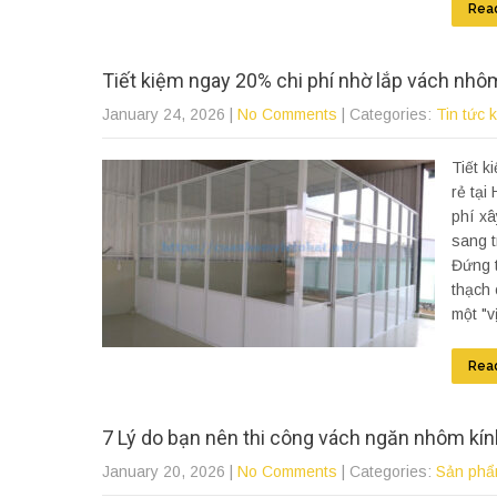
Rea
Tiết kiệm ngay 20% chi phí nhờ lắp vách nhôm
January 24, 2026
|
No Comments
| Categories:
Tin tức 
Tiết k
rẻ tại
phí xâ
sang t
Đứng t
thạch 
một "v
Rea
7 Lý do bạn nên thi công vách ngăn nhôm kín
January 20, 2026
|
No Comments
| Categories:
Sản phẩ