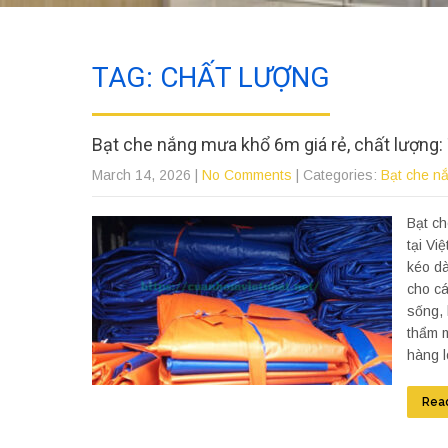
TAG: CHẤT LƯỢNG
Bạt che nắng mưa khổ 6m giá rẻ, chất lượng: 
March 14, 2026
|
No Comments
| Categories:
Bạt che n
Bạt ch
tại Vi
kéo dà
cho cá
sống, 
thẩm m
hàng l
Rea