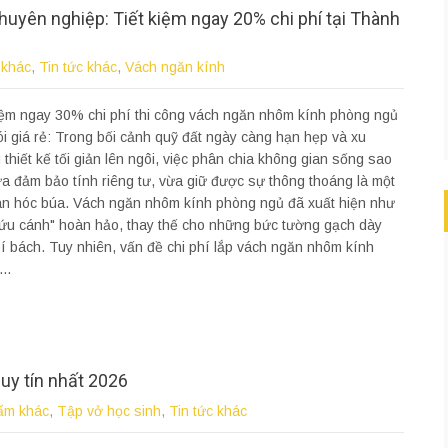
uyên nghiệp: Tiết kiệm ngay 20% chi phí tại Thành
 khác
,
Tin tức khác
,
Vách ngăn kính
iệm ngay 30% chi phí thi công vách ngăn nhôm kính phòng ngủ
ói giá rẻ: Trong bối cảnh quỹ đất ngày càng hạn hẹp và xu
thiết kế tối giản lên ngôi, việc phân chia không gian sống sao
a đảm bảo tính riêng tư, vừa giữ được sự thông thoáng là một
án hóc búa. Vách ngăn nhôm kính phòng ngủ đã xuất hiện như
ứu cánh" hoàn hảo, thay thế cho những bức tường gạch dày
í bách. Tuy nhiên, vấn đề chi phí lắp vách ngăn nhôm kính
..
uy tín nhất 2026
ẩm khác
,
Tập vở học sinh
,
Tin tức khác