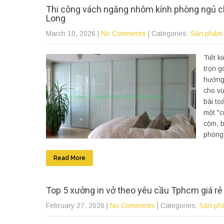
Thi công vách ngăng nhôm kính phòng ngủ ch
Long
March 10, 2026
|
No Comments
| Categories:
Sản phẩm
Tiết k
trọn g
hướng 
cho vừ
bài to
một "c
cộm, b
phòng.
Read More
Top 5 xưởng in vở theo yêu cầu Tphcm giá rẻ 
February 27, 2026
|
No Comments
| Categories:
Sản ph