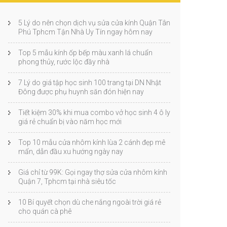
5 Lý do nên chọn dịch vụ sửa cửa kính Quận Tân
Phú Tphcm Tận Nhà Uy Tín ngay hôm nay
Top 5 mẫu kính ốp bếp màu xanh lá chuẩn
phong thủy, rước lộc đầy nhà
7 Lý do giá tập học sinh 100 trang tại DN Nhật
Đông được phụ huynh săn đón hiện nay
Tiết kiệm 30% khi mua combo vở học sinh 4 ô ly
giá rẻ chuẩn bị vào năm học mới
Top 10 mẫu cửa nhôm kính lùa 2 cánh đẹp mê
mẩn, dẫn đầu xu hướng ngày nay
Giá chỉ từ 99K: Gọi ngay thợ sửa cửa nhôm kính
Quận 7, Tphcm tại nhà siêu tốc
10 Bí quyết chọn dù che nắng ngoài trời giá rẻ
cho quán cà phê