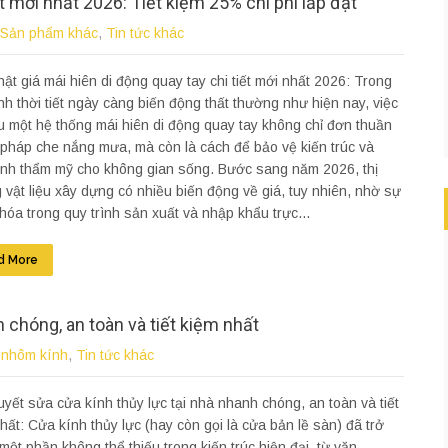
ết mới nhất 2026: Tiết kiệm 25% chi phí lắp đặt
Sản phẩm khác
,
Tin tức khác
ật giá mái hiên di động quay tay chi tiết mới nhất 2026: Trong
nh thời tiết ngày càng biến động thất thường như hiện nay, việc
 một hệ thống mái hiên di động quay tay không chỉ đơn thuần
i pháp che nắng mưa, mà còn là cách để bảo vệ kiến trúc và
ính thẩm mỹ cho không gian sống. Bước sang năm 2026, thị
 vật liệu xây dựng có nhiều biến động về giá, tuy nhiên, nhờ sự
 hóa trong quy trình sản xuất và nhập khẩu trực...
d More
h chóng, an toàn và tiết kiệm nhất
 nhôm kính
,
Tin tức khác
uyết sửa cửa kính thủy lực tại nhà nhanh chóng, an toàn và tiết
hất: Cửa kính thủy lực (hay còn gọi là cửa bản lề sàn) đã trở
một phần không thể thiếu trong kiến trúc hiện đại, từ văn