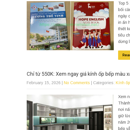
Top 5 
bối cả
ngày c
in ấn 
thiết 
tiêu c
dừng l
Rea
Chỉ từ 550K: Xem ngay giá kính ốp bếp màu xa
February 15, 2026
|
No Comments
| Categories:
Kính ố
Xem ng
Thành 
nơi nấ
giữ lử
năm 20
bếp vẫ