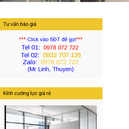
Tư vấn báo giá
***
Click vào SĐT để gọi
***
Tel 01:
0978 072 722
Tel 02:
0932 707 126
Zalo:
0978 072 722
(Mr Linh, Thuyen)
Kính cường lực giá rẻ