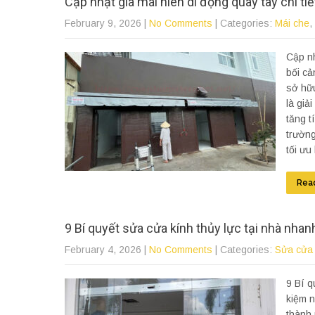
Cập nhật giá mái hiên di động quay tay chi ti
February 9, 2026
|
No Comments
| Categories:
Mái che
,
Cập nh
bối cả
sở hữu
là giả
tăng t
trường
tối ưu
Rea
9 Bí quyết sửa cửa kính thủy lực tại nhà nhan
February 4, 2026
|
No Comments
| Categories:
Sửa cửa
9 Bí q
kiệm n
thành 