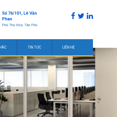
Số 76/101, Lê Văn
Phan
Phú Thọ Hòa, Tân Phú
KHÁC
TIN TỨC
LIÊN HỆ