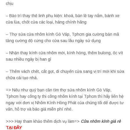
chịu
– Bảo trì thay thế linh phụ kiện: khoá, bản lề tay nắm, bánh xe
cửa lùa, chốt cửa các loại, hàng chính hãng
– Thợ sửa cửa nhôm kính Gò Vấp, Tphcm gia cường bản mã
tăng cường độ cứng cho cửa sau lâu ngày sử dụng
– Nhận thay kính cửa nhôm mới, kính hỏng, thêm bulong, ốc vít
sau nhiều ngày bị han gỉ
– Thêm vách chết, cắt gọt, di chuyển cửa sang vị trí mới khi sửa
chữa cải tạo nhà.
=> Nếu như quý bạn cần tìm thợ sửa nhôm kính Gò Vấp,
Tphcm hay công ty thi công nhôm kính tại Tphcm thì hãy liên hệ
ngay với đơn vị Nhôm Kính Hồng Phát của chúng tôi để được tư
vấn, hỗ trợ và báo giá miễn phí nhé.
>>> Hay tham khảo thêm dịch vụ làm=>
Cửa nhôm kính giá rẻ
TẠI ĐÂY