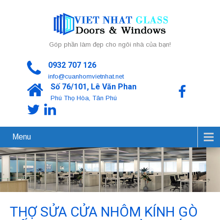
Góp phần làm đẹp cho ngôi nhà của bạn!
0932 707 126
info@cuanhomvietnhat.net
Số 76/101, Lê Văn Phan
Phú Thọ Hòa, Tân Phú
Menu
THỢ SỬA CỬA NHÔM KÍNH GÒ