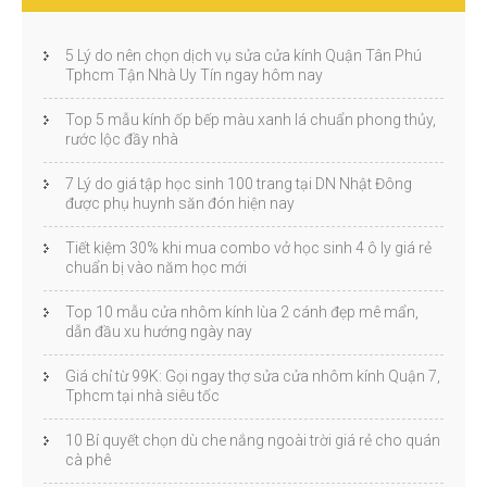
5 Lý do nên chọn dịch vụ sửa cửa kính Quận Tân Phú
Tphcm Tận Nhà Uy Tín ngay hôm nay
Top 5 mẫu kính ốp bếp màu xanh lá chuẩn phong thủy,
rước lộc đầy nhà
7 Lý do giá tập học sinh 100 trang tại DN Nhật Đông
được phụ huynh săn đón hiện nay
Tiết kiệm 30% khi mua combo vở học sinh 4 ô ly giá rẻ
chuẩn bị vào năm học mới
Top 10 mẫu cửa nhôm kính lùa 2 cánh đẹp mê mẩn,
dẫn đầu xu hướng ngày nay
Giá chỉ từ 99K: Gọi ngay thợ sửa cửa nhôm kính Quận 7,
Tphcm tại nhà siêu tốc
10 Bí quyết chọn dù che nắng ngoài trời giá rẻ cho quán
cà phê