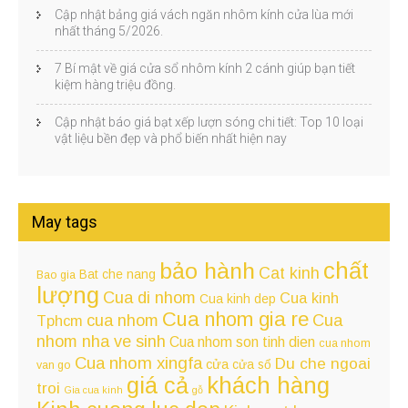
Cập nhật bảng giá vách ngăn nhôm kính cửa lùa mới
nhất tháng 5/2026.
7 Bí mật về giá cửa sổ nhôm kính 2 cánh giúp bạn tiết
kiệm hàng triệu đồng.
Cập nhật báo giá bạt xếp lượn sóng chi tiết: Top 10 loại
vật liệu bền đẹp và phổ biến nhất hiện nay
May tags
chất
bảo hành
Cat kinh
Bat che nang
Bao gia
lượng
Cua di nhom
Cua kinh
Cua kinh dep
Cua nhom gia re
cua nhom
Cua
Tphcm
nhom nha ve sinh
Cua nhom son tinh dien
cua nhom
Cua nhom xingfa
Du che ngoai
cửa
cửa sổ
van go
giá cả
khách hàng
troi
Gia cua kinh
gỗ