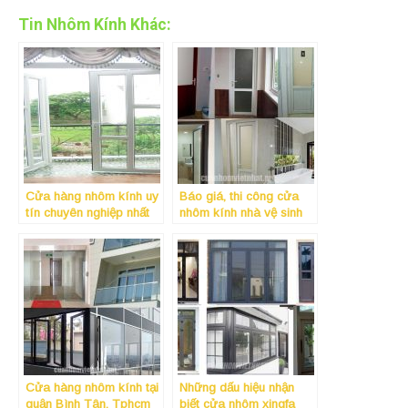
Tin Nhôm Kính Khác:
Cửa hàng nhôm kính uy
Báo giá, thi công cửa
tín chuyên nghiệp nhất
nhôm kính nhà vệ sinh
tại Gò Vấp Tphcm
giá rẻ, đẹp và uy tín nhất
tại quận Tân Phú
Cửa hàng nhôm kính tại
Những dấu hiệu nhận
quận Bình Tân, Tphcm
biết cửa nhôm xingfa