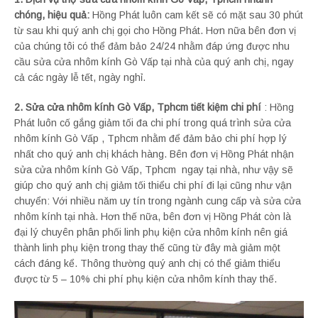
chóng, hiệu quả:
Hồng Phát luôn cam kết sẽ có mặt sau 30 phút
từ sau khi quý anh chị gọi cho Hồng Phát. Hơn nữa bên đơn vị
của chúng tôi có thể đảm bảo 24/24 nhằm đáp ứng được nhu
cầu sửa cửa nhôm kính Gò Vấp tại nhà của quý anh chị, ngay
cả các ngày lễ tết, ngày nghỉ.
2. Sửa cửa nhôm kính Gò Vấp, Tphcm tiết kiệm chi phí
: Hồng
Phát luôn cố gắng giảm tối đa chi phí trong quá trình sửa cửa
nhôm kính Gò Vấp , Tphcm nhằm để đảm bảo chi phí hợp lý
nhất cho quý anh chị khách hàng. Bên đơn vị Hồng Phát nhận
sửa cửa nhôm kính Gò Vấp, Tphcm ngay tại nhà, như vậy sẽ
giúp cho quý anh chị giảm tối thiểu chi phí đi lại cũng như vận
chuyển: Với nhiều năm uy tín trong ngành cung cấp và sửa cửa
nhôm kính tại nhà. Hơn thế nữa, bên đơn vị Hồng Phát còn là
đại lý chuyên phân phối linh phụ kiện cửa nhôm kính nên giá
thành linh phụ kiện trong thay thế cũng từ đây mà giảm một
cách đáng kể. Thông thường quý anh chị có thể giảm thiểu
được từ 5 – 10% chi phí phụ kiện cửa nhôm kính thay thế.