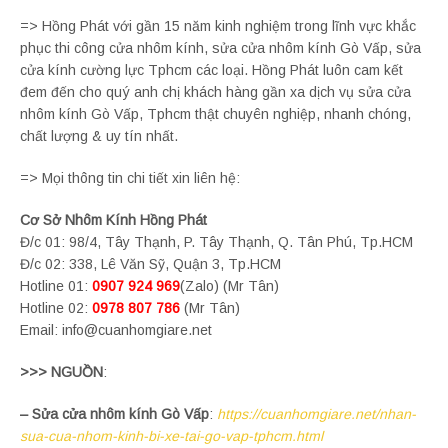
=> Hồng Phát với gần 15 năm kinh nghiệm trong lĩnh vực khắc
phục thi công cửa nhôm kính, sửa cửa nhôm kính Gò Vấp, sửa
cửa kính cường lực Tphcm các loại. Hồng Phát luôn cam kết
đem đến cho quý anh chị khách hàng gần xa dịch vụ sửa cửa
nhôm kính Gò Vấp, Tphcm thật chuyên nghiệp, nhanh chóng,
chất lượng & uy tín nhất.
=> Mọi thông tin chi tiết xin liên hệ:
Cơ Sở Nhôm Kính Hồng Phát
Đ/c 01: 98/4, Tây Thạnh, P. Tây Thạnh, Q. Tân Phú, Tp.HCM
Đ/c 02: 338, Lê Văn Sỹ, Quận 3, Tp.HCM
Hotline 01:
0907 924 969
(Zalo) (Mr Tân)
Hotline 02:
0978 807 786
(Mr Tân)
Email:
info@cuanhomgiare.net
>>> NGUỒN
:
– Sửa cửa nhôm kính Gò Vấp
:
https://cuanhomgiare.net/nhan-
sua-cua-nhom-kinh-bi-xe-tai-go-vap-tphcm.html