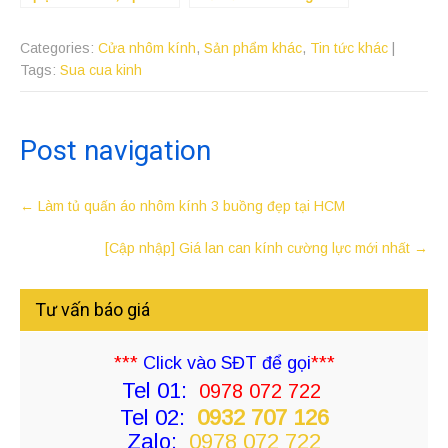
chính hãng 100%
Categories:
Cửa nhôm kính
,
Sản phẩm khác
,
Tin tức khác
|
Tags:
Sua cua kinh
Post navigation
←
Làm tủ quấn áo nhôm kính 3 buồng đẹp tại HCM
[Cập nhập] Giá lan can kính cường lực mới nhất
→
Tư vấn báo giá
***
Click vào SĐT để gọi
***
Tel 01:
0978 072 722
Tel 02:
0932 707 126
Zalo:
0978 072 722