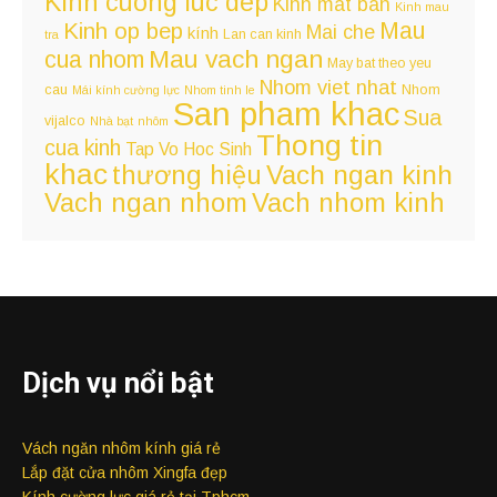
Kinh cuong luc dep
Kinh mat ban
Kinh mau
Kinh op bep
Mau
Mai che
kính
Lan can kinh
tra
Mau vach ngan
cua nhom
May bat theo yeu
Nhom viet nhat
cau
Nhom
Mái kính cường lực
Nhom tinh le
San pham khac
Sua
vijalco
Nhà bạt
nhôm
Thong tin
cua kinh
Tap Vo Hoc Sinh
khac
Vach ngan kinh
thương hiệu
Vach ngan nhom
Vach nhom kinh
Dịch vụ nổi bật
Vách ngăn nhôm kính giá rẻ
Lắp đặt cửa nhôm Xingfa đẹp
Kính cường lực giá rẻ tại Tphcm