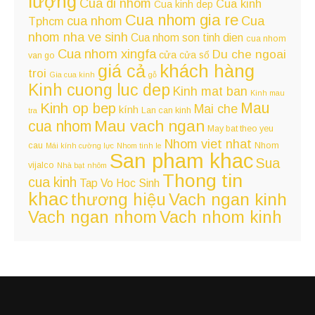
lượng
Cua di nhom
Cua kinh
Cua kinh dep
Cua nhom gia re
cua nhom
Cua
Tphcm
nhom nha ve sinh
Cua nhom son tinh dien
cua nhom
Cua nhom xingfa
Du che ngoai
cửa
cửa sổ
van go
giá cả
khách hàng
troi
Gia cua kinh
gỗ
Kinh cuong luc dep
Kinh mat ban
Kinh mau
Kinh op bep
Mau
Mai che
kính
Lan can kinh
tra
Mau vach ngan
cua nhom
May bat theo yeu
Nhom viet nhat
cau
Nhom
Mái kính cường lực
Nhom tinh le
San pham khac
Sua
vijalco
Nhà bạt
nhôm
Thong tin
cua kinh
Tap Vo Hoc Sinh
khac
Vach ngan kinh
thương hiệu
Vach ngan nhom
Vach nhom kinh