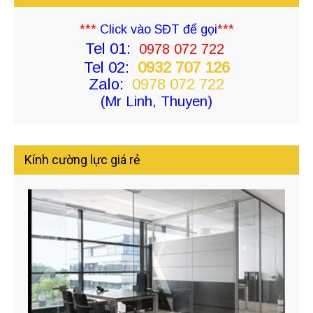
***
Click vào SĐT để gọi
***
Tel 01:
0978 072 722
Tel 02:
0932 707 126
Zalo:
0978 072 722
(Mr Linh, Thuyen)
Kính cường lực giá rẻ