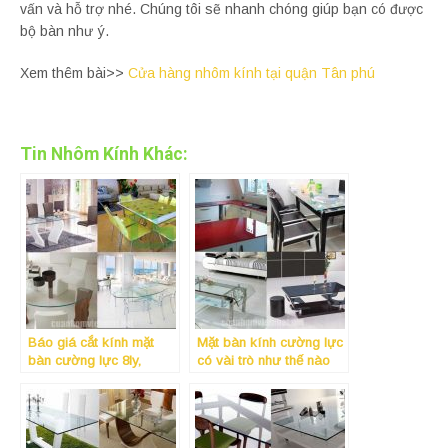
vấn và hỗ trợ nhé. Chúng tôi sẽ nhanh chóng giúp bạn có được
bộ bàn như ý.
Xem thêm bài>>
Cửa hàng nhôm kính tại quận Tân phú
Tin Nhôm Kính Khác:
Báo giá cắt kính mặt
Mặt bàn kính cường lực
bàn cường lực 8ly,
có vài trò như thế nào
10mm, 12mm giá rẻ,
trong cuộc sống – Địa
theo yêu cầu uy tín nhất
chỉ cắt kính mặt bàn giá
tại Tphcm
rẻ uy tín nhất tại Tphcm