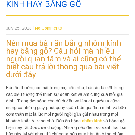
KÍNH HAY BẰNG GỖ
July 25, 2018
|
No Comments
Nên mua bàn ăn bằng nhôm kính
hay bằng gỗ? Câu hỏi mà nhiều
người quan tâm và ai cũng có thể
biết câu trả lời thông qua bài viết
dưới đây
Bàn ăn thường có mặt trong mọi căn nhà, bàn ăn là một trong
các biểu tượng thể thiện sự đoàn kết và ấm cúng của mỗi gia
đình. Trong đời sống cho dù đi đâu và làm gì người ta cũng
mong có những giây phút quây quần bên gia đình mình và bữa
cơm thân mật là lúc mọi người ngồi gần gủi nhau trong mọi
khoảnh khắc ở trong nhà. Bàn ăn bằng
nhôm kính
và bằng gỗ
hiện nay rất được ưa chuộng. Nhưng nếu đem so sánh hai loại
bàn này lại với nhau thì chúng ta nên mua bàn ăn bằng nhôm