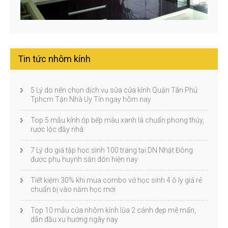
Tin tức nhôm kính
5 Lý do nên chọn dịch vụ sửa cửa kính Quận Tân Phú
Tphcm Tận Nhà Uy Tín ngay hôm nay
Top 5 mẫu kính ốp bếp màu xanh lá chuẩn phong thủy,
rước lộc đầy nhà
7 Lý do giá tập học sinh 100 trang tại DN Nhật Đông
được phụ huynh săn đón hiện nay
Tiết kiệm 30% khi mua combo vở học sinh 4 ô ly giá rẻ
chuẩn bị vào năm học mới
Top 10 mẫu cửa nhôm kính lùa 2 cánh đẹp mê mẩn,
dẫn đầu xu hướng ngày nay