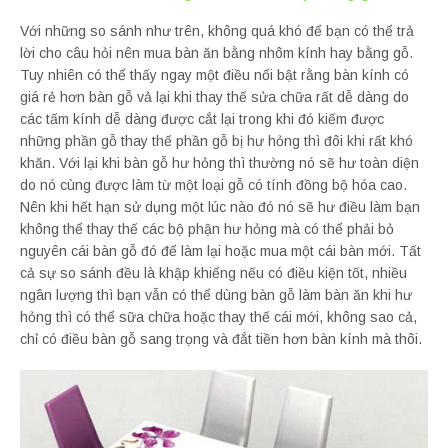
Với những so sánh như trên, không quá khó để bạn có thể trả
lời cho câu hỏi nên mua bàn ăn bằng nhôm kính hay bằng gỗ.
Tuy nhiên có thể thấy ngay một điều nổi bật rằng bàn kính có
giá rẻ hơn bàn gỗ vả lại khi thay thế sửa chữa rất dễ dàng do
các tấm kính dễ dàng được cắt lại trong khi đó kiếm được
những phần gỗ thay thế phần gỗ bị hư hỏng thì đôi khi rất khó
khăn. Với lại khi bàn gỗ hư hỏng thì thường nó sẽ hư toàn diện
do nó cùng được làm từ một loại gỗ có tính đồng bộ hóa cao.
Nên khi hết hạn sử dụng một lúc nào đó nó sẽ hư điều làm bạn
không thể thay thế các bộ phận hư hỏng mà có thể phải bỏ
nguyên cái bàn gỗ đó để làm lại hoặc mua một cái bàn mới. Tất
cả sự so sánh đều là khập khiểng nếu có điều kiện tốt, nhiều
ngân lượng thì bạn vẫn có thể dùng bàn gỗ làm bàn ăn khi hư
hỏng thì có thể sữa chữa hoặc thay thế cái mới, không sao cả,
chỉ có điều bàn gỗ sang trọng và đắt tiền hơn bàn kính mà thôi.