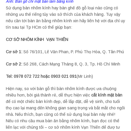
Ảnh: Bàn gỗ chỉ mặt bàn làm bằng kính
Sử dụng bàn nhôm kính hay bàn ghế đồ gỗ loại nào cũng có
những ưu thế riêng tùy vào sở thích của khách hàng. Tuy vậy
nếu cần tới bàn ăn bằng nhôm kính xin hãy liên hệ với địa chỉ uy
tín sau tại Tp HCm có thể giúp bạn:
CƠ SỞ NHÔM KÍNH VẠN THIÊN
Cơ sở 1:
Số 76/101, Lê Văn Phan, P. Phú Thọ Hòa, Q. Tân Phú
Cơ sở 2:
Số 268, Cách Mạng Tháng 8, Q. 3, Tp. Hồ Chí Minh
Tel: 0978 072 722 hoặc 0903 021 091
(Mr Linh)
Hiện nay, so với bàn gỗ thì bàn nhôm kính được ưa chuộng
nhiều hơn, bởi giá thành rẻ, dễ thực hiện việc
cắt kính mặt bàn
để có một chiếc bàn kính đẹp, dễ lắp đặt, dễ vệ sinh, cho tuổi
thọ cao lại mang đến không gian sang trọng và bắt mắt cho ngôi
nhà. Nếu thích, bạn cũng có thể sử dụng loại bàn này nhé!
Nếu có nhu cầu mua bàn ăn bằng nhôm kính, bạn đọc có thể
liên lạc với chúng tôi – cơ sở nhôm kính Vạn Thiên để đượ tư