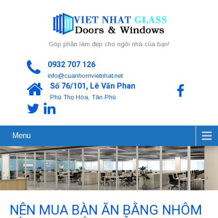
Góp phần làm đẹp cho ngôi nhà của bạn!
0932 707 126
info@cuanhomvietnhat.net
Số 76/101, Lê Văn Phan
Phú Thọ Hòa, Tân Phú
Menu
NÊN MUA BÀN ĂN BẰNG NHÔM