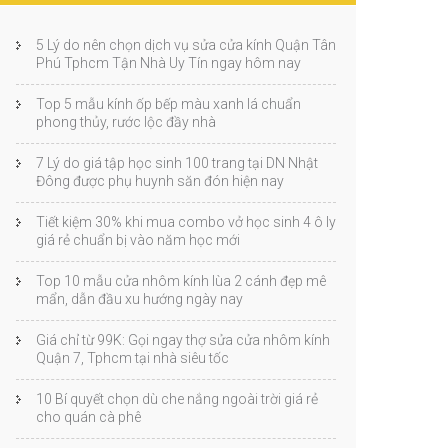
5 Lý do nên chọn dịch vụ sửa cửa kính Quận Tân
Phú Tphcm Tận Nhà Uy Tín ngay hôm nay
Top 5 mẫu kính ốp bếp màu xanh lá chuẩn
phong thủy, rước lộc đầy nhà
7 Lý do giá tập học sinh 100 trang tại DN Nhật
Đông được phụ huynh săn đón hiện nay
Tiết kiệm 30% khi mua combo vở học sinh 4 ô ly
giá rẻ chuẩn bị vào năm học mới
Top 10 mẫu cửa nhôm kính lùa 2 cánh đẹp mê
mẩn, dẫn đầu xu hướng ngày nay
Giá chỉ từ 99K: Gọi ngay thợ sửa cửa nhôm kính
Quận 7, Tphcm tại nhà siêu tốc
10 Bí quyết chọn dù che nắng ngoài trời giá rẻ
cho quán cà phê