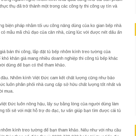
ực thụ đã trở thành một trong các công ty thi công uy tín và
ững biện pháp nhằm tối ưu công năng dùng của ko gian bếp nhà
p có mẫu mã chủ đạo của căn nhà, cùng lúc với được nét dấu ấn
iá bán thi công, lắp đặt tủ bếp nhôm kính treo tường của
hể khó khăn giá mang nhiều doanh nghiệp thi công tủ bếp khác
người dùng để bạn có thể tham khảo.
ng đầu. Nhôm kính Việt Đức cam kết chất lượng cũng như bảo
ức luôn phân phối nhà cung cấp sở hữu chất lượng tốt nhất và
ời mua.
Việt Đức luôn nồng hậu, lấy sự bằng lòng của người dùng làm
 tôi sẽ với mặt hỗ trợ đo đạc, tư vấn giúp bạn tìm được cái tủ
bếp nhôm kính treo tường để bạn tham khảo. Nếu như với nhu cầu