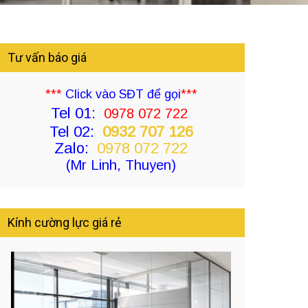
Tư vấn báo giá
***
Click vào SĐT để gọi
***
Tel 01:
0978 072 722
Tel 02:
0932 707 126
Zalo:
0978 072 722
(Mr Linh, Thuyen)
Kính cường lực giá rẻ