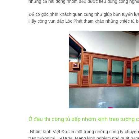
nhưng cả hai dòng nhôm đều được tiêu dùng công nghệ 
Để có góc nhìn khách quan cũng như giúp bạn tuyển lựa
Hãy cộng vun đắp Lộc Phát tham khảo những chiếc tủ bế
Ở đâu thi công tủ bếp nhôm kính treo tường c
-Nhôm kính Việt Đức là một trong những công ty chuyên 
treo tường tại TP.HCM. Mang kinh nghiệm phổ quát năm