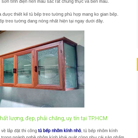
sơn tĩnh điện nên màu sắc rất chung thực và bền màu.
 được thiết kế tủ bếp treo tường phù hợp mang ko gian bếp.
p treo tường đang nóng nhất hiện tại ngay dưới đây.
hất lượng, đẹp, phải chăng, uy tín tại TP.HCM
về lắp đặt thi công
tủ bếp nhôm kính nhỏ
, tủ bếp nhôm kính
 trong ngành nghề nhôm kính khái quát cũng như cái sản phẩm