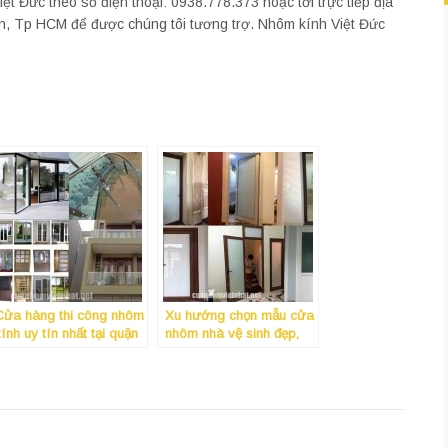
ệt Đức theo số điện thoại: 0938.778.373 hoặc tới trực tiếp địa
ân, Tp HCM để được chúng tôi tương trợ. Nhôm kính Việt Đức
Cửa hàng thi công nhôm
Xu hướng chọn mẫu cửa
ính uy tín nhất tại quận
nhôm nhà vệ sinh đẹp,
9 Tphcm
giá rẻ tại quận 12 năm
2019 đang lên ngôi