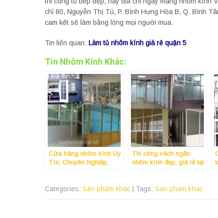
thi công tủ bếp đẹp, hãy địa chỉ ngay mang nhôm kính Vi
chỉ 80, Nguyễn Thị Tú, P. Bình Hưng Hòa B, Q. Bình T
cam kết sẽ làm bằng lòng mọi người mua.
Tin liên quan:
Làm tủ nhôm kính giá rẻ quận 5
Tin Nhôm Kính Khác:
Cửa hàng nhôm kính Uy
Thi công vách ngăn
Tín, Chuyên Nghiệp,
nhôm kính đẹp, giá rẻ tại
k
Gía Tốt Nhất tại Quận
Thủ Đức Tphcm
12 Tphcm
Categories:
Sản phẩm khác
| Tags:
San pham khac