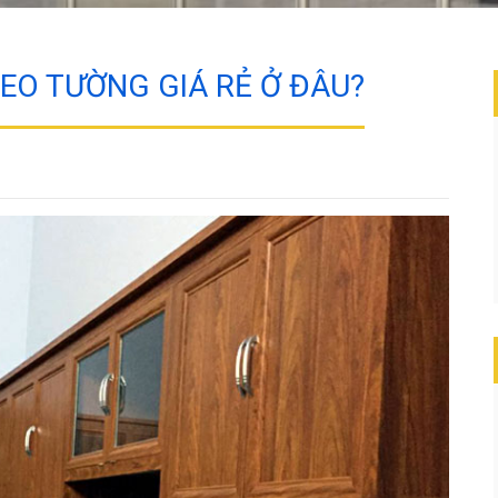
EO TƯỜNG GIÁ RẺ Ở ĐÂU?