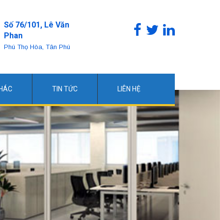
Số 76/101, Lê Văn
Phan
Phú Thọ Hòa, Tân Phú
KHÁC
TIN TỨC
LIÊN HỆ