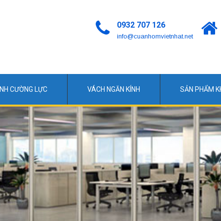
0932 707 126
info@cuanhomvietnhat.net
ÍNH CƯỜNG LỰC
VÁCH NGĂN KÍNH
SẢN PHẨM 