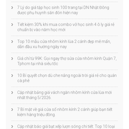
7 Lý do giá tập học sinh 100 trang tại DN Nhật Đông
được phụ huynh săn đón hiện nay
Tiết kiệm 30% khi mua combo vở học sinh 4 ô ly giá rẻ
chuẩn bị vào năm học mới
Top 10 mẫu cửa nhôm kính lùa 2 cánh đẹp mê mẩn,
dẫn đầu xu hướng ngày nay
Giá chỉ từ 99K: Gọi ngay thợ sửa cửa nhôm kính Quận 7,
Tphcm tại nhà siêu tốc
10 Bí quyết chọn dù che nắng ngoài trời giá rẻ cho quán
cà phê
Cập nhật bảng giá vách ngăn nhôm kính cửa lùa mới
nhất tháng 5/2026.
7 Bí mật về giá cửa sổ nhôm kính 2 cánh giúp bạn tiết
kiệm hàng triệu đồng.
Cập nhật báo giá bạt xếp lượn sóng chi tiết: Top 10 loại