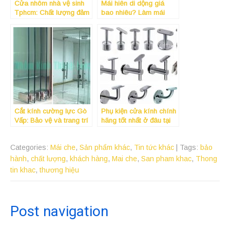
Cửa nhôm nhà vệ sinh
Mái hiên di dộng giá
Tphcm: Chất lượng đảm
bao nhiêu? Làm mái
bảo cho không gian tối
hiên giá rẻ
ưu
Cắt kính cường lực Gò
Phụ kiện cửa kính chính
Vấp: Bảo vệ và trang trí
hãng tốt nhất ở đâu tại
không gian của bạn
tphcm
Categories:
Mái che
,
Sản phẩm khác
,
Tin tức khác
| Tags:
bảo
hành
,
chất lượng
,
khách hàng
,
Mai che
,
San pham khac
,
Thong
tin khac
,
thương hiệu
Post navigation