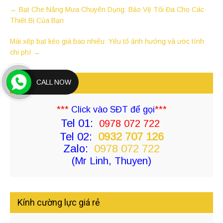
←
Bạt Che Nắng Mưa Chuyên Dụng: Bảo Vệ Tối Đa Cho Các
Thiết Bị Của Bạn
Mái xếp bạt kéo giá bao nhiêu: Yếu tố ảnh hưởng và ước tính
chi phí
→
Tư vấn báo giá
CALL NOW
***
Click vào SĐT để gọi
***
Tel 01:
0978 072 722
Tel 02:
0932 707 126
Zalo:
0978 072 722
(Mr Linh, Thuyen)
Kính cường lực giá rẻ