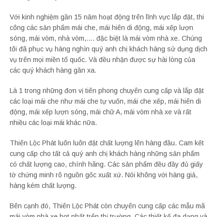
Với kinh nghiệm gần 15 năm hoạt động trên lĩnh vực lắp đặt, thi
công các sản phẩm mái che, mái hiên di động, mái xếp lượn
sóng, mái vòm, nhà vòm,…. đặc biệt là mái vòm nhà xe. Chúng
tôi đã phục vụ hàng nghìn quý anh chị khách hàng sử dụng dịch
vụ trên mọi miền tổ quốc. Và đều nhận được sự hài lòng của
các quý khách hàng gần xa.
Là 1 trong những đơn vị tiên phong chuyên cung cấp và lắp đặt
các loại mái che như mái che tự vuốn, mái che xếp, mái hiên di
động, mái xếp lượn sóng, mái chữ A, mái vòm nhà xe và rất
nhiều các loại mái khác nữa.
Thiên Lộc Phát luôn luôn đặt chất lượng lên hàng đầu. Cam kết
cung cấp cho tất cả quý anh chị khách hàng những sản phẩm
có chất lượng cao, chính hãng. Các sản phẩm đều đầy đủ giấy
tờ chứng minh rõ nguồn gốc xuất xứ. Nói không với hàng giả,
hàng kém chất lượng.
Bên cạnh đó, Thiên Lộc Phát còn chuyên cung cấp các mẫu mã
mái vòm nhà xe hot nhất trên thị trường. Các thiết kế đa dạng và