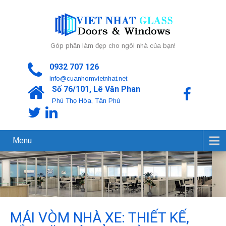
Góp phần làm đẹp cho ngôi nhà của bạn!
0932 707 126
info@cuanhomvietnhat.net
Số 76/101, Lê Văn Phan
Phú Thọ Hòa, Tân Phú
Menu
MÁI VÒM NHÀ XE: THIẾT KẾ,