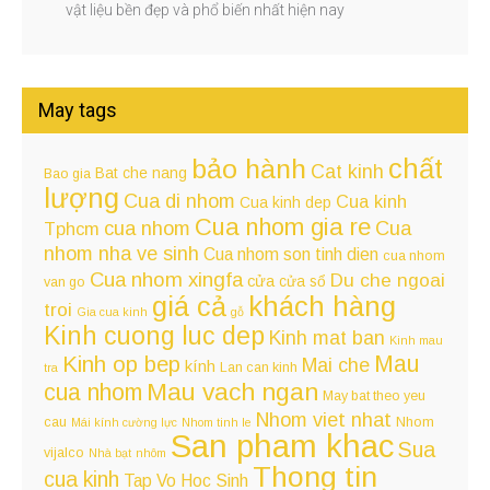
vật liệu bền đẹp và phổ biến nhất hiện nay
May tags
chất
bảo hành
Cat kinh
Bat che nang
Bao gia
lượng
Cua di nhom
Cua kinh
Cua kinh dep
Cua nhom gia re
cua nhom
Cua
Tphcm
nhom nha ve sinh
Cua nhom son tinh dien
cua nhom
Cua nhom xingfa
Du che ngoai
cửa
cửa sổ
van go
giá cả
khách hàng
troi
Gia cua kinh
gỗ
Kinh cuong luc dep
Kinh mat ban
Kinh mau
Kinh op bep
Mau
Mai che
kính
Lan can kinh
tra
Mau vach ngan
cua nhom
May bat theo yeu
Nhom viet nhat
cau
Nhom
Mái kính cường lực
Nhom tinh le
San pham khac
Sua
vijalco
Nhà bạt
nhôm
Thong tin
cua kinh
Tap Vo Hoc Sinh