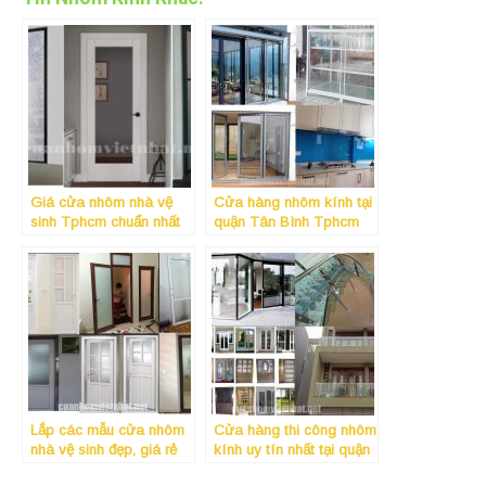
Giá cửa nhôm nhà vệ
Cửa hàng nhôm kính tại
sinh Tphcm chuẩn nhất
quận Tân Bình Tphcm
Lắp các mẫu cửa nhôm
Cửa hàng thi công nhôm
nhà vệ sinh đẹp, giá rẻ
kính uy tín nhất tại quận
có tiếng nhất tại quận 10
9 Tphcm