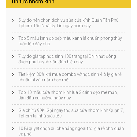
Tin tức nhôm kính
5 Lý do nên chọn dịch vụ sửa cửa kính Quận Tân Phú
Tphcm Tận Nhà Uy Tín ngay hôm nay
Top 5 mẫu kính ốp bếp màu xanh lá chuẩn phong thủy,
rước lộc đầy nhà
7 Lý do giá tập học sinh 100 trang tại DN Nhật Đông
được phụ huynh săn đón hiện nay
Tiết kiệm 30% khi mua combo vở học sinh 4 ô ly giá rẻ
chuẩn bị vào năm học mới
Top 10 mẫu cửa nhôm kính lùa 2 cánh đẹp mê mẩn,
dẫn đầu xu hướng ngày nay
Giá chỉ từ 99K: Gọi ngay thợ sửa cửa nhôm kính Quận 7,
Tphcm tại nhà siêu tốc
10 Bí quyết chọn dù che nắng ngoài trời giá rẻ cho quán
cà phê