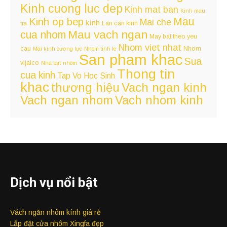
Kinh cuong luc dep
Kinh mat ban
Kinh mau
Kinh op bep
Mau
Mai che
kính
Lan can kinh
tra
Mau vach ngan
cua nhom
May bat theo yeu
Nhom viet nhat
cau
Nhom
Mái kính cường lực
Nhom tinh le
San pham khac
Sua
vijalco
Nhà bạt
nhôm
Thong tin
cua kinh
Tap Vo Hoc Sinh
khac
Vach ngan kinh
thương hiệu
Vach ngan nhom
Vach nhom kinh
Dịch vụ nổi bật
Vách ngăn nhôm kính giá rẻ
Lắp đặt cửa nhôm Xingfa đẹp