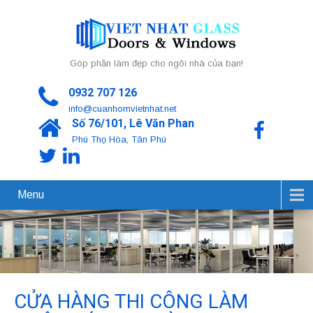
Góp phần làm đẹp cho ngôi nhà của bạn!
0932 707 126
info@cuanhomvietnhat.net
Số 76/101, Lê Văn Phan
Phú Thọ Hòa, Tân Phú
Menu
CỬA HÀNG THI CÔNG LÀM