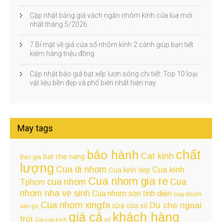
Cập nhật bảng giá vách ngăn nhôm kính cửa lùa mới
nhất tháng 5/2026.
7 Bí mật về giá cửa sổ nhôm kính 2 cánh giúp bạn tiết
kiệm hàng triệu đồng.
Cập nhật báo giá bạt xếp lượn sóng chi tiết: Top 10 loại
vật liệu bền đẹp và phổ biến nhất hiện nay
May tags
chất
bảo hành
Cat kinh
Bat che nang
Bao gia
lượng
Cua di nhom
Cua kinh
Cua kinh dep
Cua nhom gia re
cua nhom
Cua
Tphcm
nhom nha ve sinh
Cua nhom son tinh dien
cua nhom
Cua nhom xingfa
Du che ngoai
cửa
cửa sổ
van go
giá cả
khách hàng
troi
Gia cua kinh
gỗ