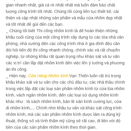
gian nhanh nhất, giá cả rẻ nhất nhất mà luôn đảm bảo chất
lượng công trình tốt nhất. Chúng tôi củng liên tục thiết kế, cải
thiện và cập nhật những sản phẩm và mẫu cửa nhôm đẹp nhất
và tốt nhất để gửi đến các bạn.
_ Chúng tôi biết Thi công nhôm kính là để hoàn thiện những
khâu cuối cùng của một công trình xây dựng từ các tòa nhà văn
phòng, nhà xưởng đến các công trình nhà ở gia đình đều cần
đòi hỏi tiến độ thi công nhanh chóng, chính xác và rất chuyên
nghiệp, từ những khâu rất quan trọng như khảo sát và tư vấn
các vị trí cần lắp đặt nhôm kính đến việc lên ý tưởng và phương
án thi công.
_ Hiện nay,
Cửa Hàng Nhôm kính
Vạn Thiên luôn rất trú trọng
khâu khảo sát và tư vấn cho các chủ đầu tư, các nhà thầu chính
trong việc lắp đặt các loại sản phẩm nhôm kính từ cửa lùa nhôm
kính, vách ngăn nhôm kính, đến các loại sử dụng nhôm kính
khác như : lá sách nhôm kính, bản lề sàn kính cường lực, cửa
đi nhôm kính,… Chính nhờ khâu tư vấn và khảo sát công trình
nhôm kính, mà các sản phẩm nhôm kính được làm ra đúng kỹ
thuật, thông số và tính thẩm mỹ cũng sẽ rất cao, đi liền với độ
bền của các sản phẩm nhôm kính theo thời gian.