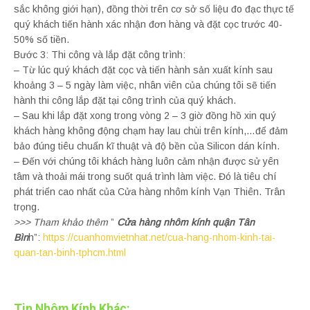
sắc không giới hạn), đồng thời trên cơ sở số liệu đo đạc thực tế
quý khách tiến hành xác nhận đơn hàng và đặt cọc trước 40-
50% số tiền.
Bước 3: Thi công và lắp đặt công trình:
– Từ lúc quý khách đặt cọc và tiến hành sản xuất kính sau
khoảng 3 – 5 ngày làm việc, nhân viên của chúng tôi sẽ tiến
hành thi công lắp đặt tại công trình của quý khách.
– Sau khi lắp đặt xong trong vòng 2 – 3 giờ đồng hồ xin quý
khách hàng không động chạm hay lau chùi trên kính,…để đảm
bảo đúng tiêu chuẩn kĩ thuật và độ bền của Silicon dán kính.
– Đến với chúng tôi khách hàng luôn cảm nhận được sử yên
tâm và thoải mái trong suốt quá trình làm việc. Đó là tiêu chí
phát triển cao nhất của Cửa hàng nhôm kính Vạn Thiên. Trân
trọng.
>>> Tham khảo thêm
”
Cửa hàng nhôm kính quận Tân
Bìn
h”:
https://cuanhomvietnhat.net/cua-hang-nhom-kinh-tai-
quan-tan-binh-tphcm.html
Tin Nhôm Kính Khác: