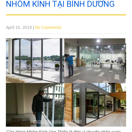
NHÔM KÍNH TẠI BÌNH DƯƠNG
April 10, 2019
|
No Comments
Cửa Hàng Nhôm Kính Vạn Thiên là đơn vị chuyên nhận cung