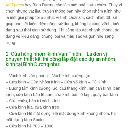
tại Tphcm
hay Bình Dương cần làm mới hoặc sửa chữa. Thay vì
chọn những vật liệu truyền thống bạn hãy chọn Nhôm Kính như
là một giải pháp tối ưu nhất vì tính cách âm, cách nhiệt tốt, sẽ
giúp bạn tiết kiệm điện năng sử dụng, không bị cong vênh, biến
dạng sau thời gian sử dụng. Thi công lắp đặt nhanh chóng, đa
dạng về kiểu dáng, chủng loại và màu sắc và gọn nhẹ sang
trọng.
2. Cửa hàng nhôm kính Vạn Thiên – Là đơn vị
chuyên thiết kế, thi công lắp đặt các dự án nhôm
kính tại Bình Dương như
:
– Vách kính văn phòng – Vách kính cường lực
– Cửa kính – Cửa Nhôm Kính – Cửa sổ kính – Tủ Kính
– Buồng tắm kính cường lực, cầu thang kính, lan can kính, bàn
kính, cửa kính bản lề sàn, cửa kính bản lề kẹp, quầy bar kính
– Sửa chữa, bảo trì vách kính
– Cửa kính lùa, cửa kính treo
– Cửa kính Hệ mặt dựng: Hệ mặt dựng kính khung nhôm, hệ
mặt dựng kính Spider
– Cửa kính hệ 700 – 1000.