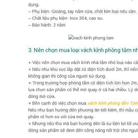
dụng.
– Phụ kiện: Gioăng, tay nắm cửa, chốt kim loại nếu cần.
– Chất liệu phụ kiện: Inox 304, cao su.
– Bảo hành: 2 năm
3. Nên chọn mua loại vách kính phòng tắm n
+ Việc nên chọn mua vách kính nhà tắm nhỏ loại nào cần
+ Nếu như khu vực lắp đặt có diện tích dưới 2m, thì nê
không gian thi công của người sử dụng.
+ Trong trường hợp phòng tắm có diện tích lớn hơn 2m,
lựa chọn sản phẩm có thể mở quay ở cả hai chiều. Lý do
đóng mở cửa.
+ Bên cạnh đó việc chọn mua
vách kính phòng tắm Tp
Nếu như bạn hướng đến phương án tiết kiệm, thì mẫu cử
phẩm rẻ hơn so với cửa mở quay.
+ Nhưng nếu thứ mà bạn hướng đến là sự tiện lợi tối ư
dòng sản phẩm sẽ đem đến công năng nổi trội cho ngư