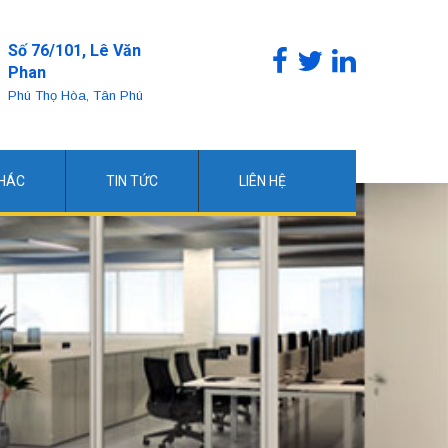
Số 76/101, Lê Văn
Phan
Phú Thọ Hòa, Tân Phú
KHÁC
TIN TỨC
LIÊN HỆ