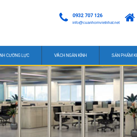
0932 707 126
info@cuanhomvietnhat.net
ÍNH CƯỜNG LỰC
VÁCH NGĂN KÍNH
SẢN PHẨM 