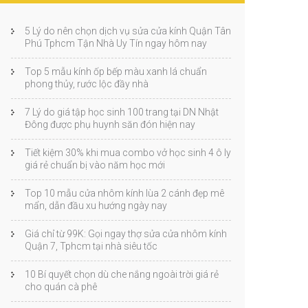
5 Lý do nên chọn dịch vụ sửa cửa kính Quận Tân
Phú Tphcm Tận Nhà Uy Tín ngay hôm nay
Top 5 mẫu kính ốp bếp màu xanh lá chuẩn
phong thủy, rước lộc đầy nhà
7 Lý do giá tập học sinh 100 trang tại DN Nhật
Đông được phụ huynh săn đón hiện nay
Tiết kiệm 30% khi mua combo vở học sinh 4 ô ly
giá rẻ chuẩn bị vào năm học mới
Top 10 mẫu cửa nhôm kính lùa 2 cánh đẹp mê
mẩn, dẫn đầu xu hướng ngày nay
Giá chỉ từ 99K: Gọi ngay thợ sửa cửa nhôm kính
Quận 7, Tphcm tại nhà siêu tốc
10 Bí quyết chọn dù che nắng ngoài trời giá rẻ
cho quán cà phê