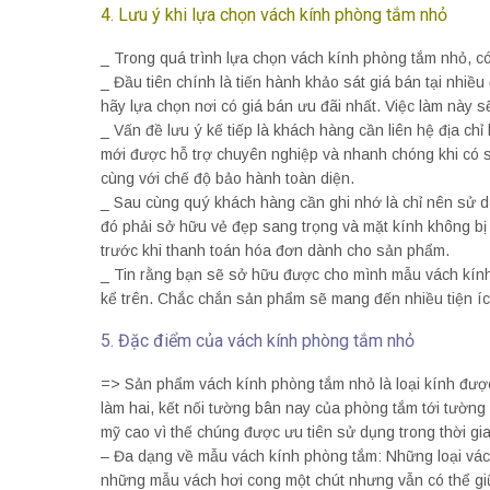
4. Lưu ý khi lựa chọn vách kính phòng tắm nhỏ
_ Trong quá trình lựa chọn vách kính phòng tắm nhỏ, có
_ Đầu tiên chính là tiến hành khảo sát giá bán tại nhi
hãy lựa chọn nơi có giá bán ưu đãi nhất. Việc làm này s
_ Vấn đề lưu ý kế tiếp là khách hàng cần liên hệ địa ch
mới được hỗ trợ chuyên nghiệp và nhanh chóng khi có 
cùng với chế độ bảo hành toàn diện.
_ Sau cùng quý khách hàng cần ghi nhớ là chỉ nên sử
đó phải sở hữu vẻ đẹp sang trọng và mặt kính không bị
trước khi thanh toán hóa đơn dành cho sản phẩm.
_ Tin rằng bạn sẽ sở hữu được cho mình mẫu vách kính
kể trên. Chắc chắn sản phẩm sẽ mang đến nhiều tiện íc
5. Đặc điểm của vách kính phòng tắm nhỏ
=> Sản phẩm vách kính phòng tắm nhỏ là loại kính được
làm hai, kết nối tường bân nay của phòng tắm tới tườn
mỹ cao vì thế chúng được ưu tiên sử dụng trong thời gi
– Đa dạng về mẫu vách kính phòng tắm: Những loại vách 
những mẫu vách hơi cong một chút nhưng vẫn có thể gi