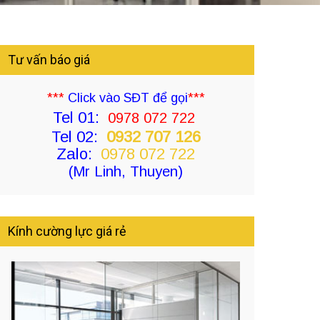
Tư vấn báo giá
***
Click vào SĐT để gọi
***
Tel 01:
0978 072 722
Tel 02:
0932 707 126
Zalo:
0978 072 722
(Mr Linh, Thuyen)
Kính cường lực giá rẻ