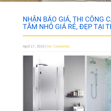
NHẬN BÁO GIÁ, THI CÔNG 
TẮM NHỎ GIÁ RẺ, ĐẸP TẠI 
April 17, 2019
|
No Comments