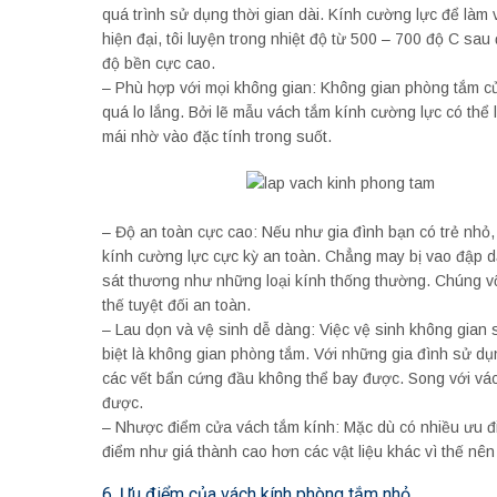
quá trình sử dụng thời gian dài. Kính cường lực để làm
hiện đại, tôi luyện trong nhiệt độ từ 500 – 700 độ C sa
độ bền cực cao.
– Phù hợp với mọi không gian: Không gian phòng tắm củ
quá lo lắng. Bởi lẽ mẫu vách tắm kính cường lực có thể 
mái nhờ vào đặc tính trong suốt.
– Độ an toàn cực cao: Nếu như gia đình bạn có trẻ nhỏ,
kính cường lực cực kỳ an toàn. Chẳng may bị vao đập dẫ
sát thương như những loại kính thống thường. Chúng v
thế tuyệt đối an toàn.
– Lau dọn và vệ sinh dễ dàng: Việc vệ sinh không gian
biệt là không gian phòng tắm. Với những gia đình sử dụ
các vết bẩn cứng đầu không thể bay được. Song với vách
được.
– Nhược điểm cửa vách tắm kính: Mặc dù có nhiều ưu 
điểm như giá thành cao hơn các vật liệu khác vì thế nên
6. Ưu điểm của vách kính phòng tắm nhỏ