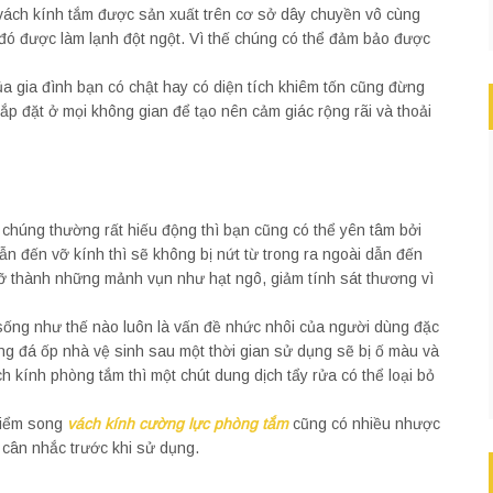
 vách kính tắm được sản xuất trên cơ sở dây chuyền vô cùng
u đó được làm lạnh đột ngột. Vì thế chúng có thể đảm bảo được
a gia đình bạn có chật hay có diện tích khiêm tốn cũng đừng
lắp đặt ở mọi không gian để tạo nên cảm giác rộng rãi và thoải
 chúng thường rất hiếu động thì bạn cũng có thể yên tâm bởi
n đến vỡ kính thì sẽ không bị nứt từ trong ra ngoài dẫn đến
ỡ thành những mảnh vụn như hạt ngô, giảm tính sát thương vì
 sống như thế nào luôn là vấn đề nhức nhôi của người dùng đặc
ng đá ốp nhà vệ sinh sau một thời gian sử dụng sẽ bị ố màu và
 kính phòng tắm thì một chút dung dịch tẩy rửa có thể loại bỏ
điểm song
vách kính cường lực phòng tắm
cũng có nhiều nhược
 cân nhắc trước khi sử dụng.