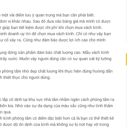
 một vài điểm lưu ý quan trọng mà bạn cần phải biết.
ều đơn vị khác nhau. Sau đó dựa vào bảng giá mà mình có được
ẽ giúp bạn tiết kiệm được chi phí khi chọn mua vách kính.
ỉ kinh doanh uy tín để chọn mua vách kính. Chỉ có như vậy bạn
sự cố xảy ra. Cũng như đảm bảo được lợi ích cao cho mình
 dụng dòng sản phẩm đảm bảo chất lượng cao. Mẫu vách kính
 trầy xước. Muốn vậy người dùng cần có sự quan sát kỹ lưỡng
 phòng tắm nhỏ đẹp chất lượng khi thực hiện đúng hướng dẫn
h thiết thực cho người dùng.
 lắp cố định tại khu vực nhà tắm nhằm ngăn cách phòng tắm ra
g bên kia. Nhờ vào sự đa dạng của màu sắc cũng như tính thẩm
an qua.
kính phòng tắm có điểm đặc biệt hơn cả là bạn có thể thiết kế
ữ được độ ổn định của kính mà không sợ bị nứt hay vỡ trong