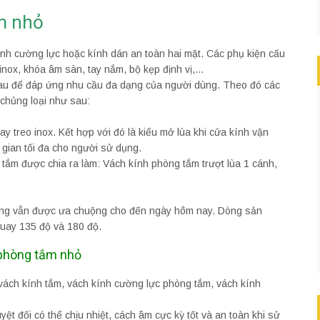
ắm nhỏ
ính cường lực hoặc kính dán an toàn hai mặt. Các phụ kiện cấu
nox, khóa âm sàn, tay nắm, bộ kẹp định vị,…
au để đáp ứng nhu cầu đa dạng của người dùng. Theo đó các
chủng loại như sau:
 treo inox. Kết hợp với đó là kiểu mở lùa khi cửa kính vận
gian tối đa cho người sử dụng.
tắm được chia ra làm: Vách kính phòng tắm trượt lùa 1 cánh,
thống vẫn được ưa chuộng cho đến ngày hôm nay. Dòng sản
uay 135 độ và 180 độ.
 phòng tắm nhỏ
vách kính tắm, vách kính cường lực phòng tắm, vách kính
yệt đối có thể chịu nhiệt, cách âm cực kỳ tốt và an toàn khi sử