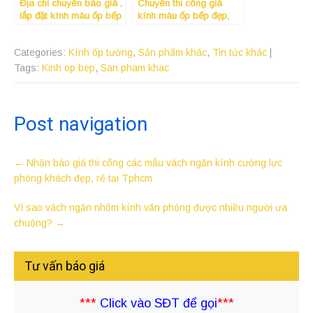
Địa chỉ chuyên báo giá ,
Chuyên thi công giá
lắp đặt kính màu ốp bếp
kính màu ốp bếp đẹp,
giá rẻ , chất lượng và uy
giá rẻ tại quận 8 Tphcm
tín nhất tại Bình Dương
Categories:
Kính ốp tường
,
Sản phẩm khác
,
Tin tức khác
|
Tags:
Kinh op bep
,
San pham khac
Post navigation
←
Nhận báo giá thi công các mẫu vách ngăn kính cường lực
phòng khách đẹp, rẻ tại Tphcm
Vì sao vách ngăn nhôm kính văn phòng được nhiều người ưa
chuộng?
→
Tư vấn báo giá
***
Click vào SĐT để gọi
***