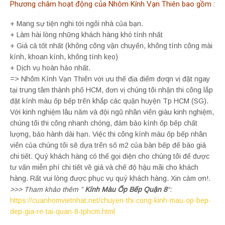
Phương châm hoạt động của Nhôm Kính Vạn Thiên bao gồm :
+ Mang sự tiện nghi tới ngôi nhà của bạn.
+ Làm hài lòng những khách hàng khó tính nhất
+ Giá cả tốt nhất (không công vận chuyển, không tính công mài
kính, khoan kính, không tính keo)
+ Dịch vụ hoàn hảo nhất.
=> Nhôm Kính Vạn Thiên với ưu thế địa điểm đơqn vị đặt ngay
tại trung tâm thành phố HCM, đơn vị chúng tôi nhận thi công lắp
đặt kính màu ốp bếp trên khắp các quận huyện Tp HCM (SG).
Với kinh nghiệm lâu năm và đội ngũ nhân viên giàu kinh nghiệm,
chúng tôi thi công nhanh chóng, đảm bảo kính ốp bếp chất
lượng, bảo hành dài hạn. Việc thi công kính màu ốp bếp nhân
viên của chúng tôi sẽ dựa trên số m2 của bàn bếp để báo giá
chi tiết. Quý khách hàng có thể gọi điện cho chúng tôi để được
tư vấn miễn phí chi tiết về giá và chế độ hậu mãi cho khách
hàng. Rất vui lòng được phục vụ quý khách hàng. Xin cảm ơn!.
>>> Tham khảo thêm ”
Kính Màu Ốp Bếp Quận 8
“:
https://cuanhomvietnhat.net/chuyen-thi-cong-kinh-mau-op-bep-
dep-gia-re-tai-quan-8-tphcm.html