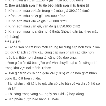
4. Kính gián an toàn 12.38 ly (mm) giá 850.000 đ/m2
C. Báo giá kính sơn màu ốp bếp, kính sơn màu trang trí
1. Kính sơn màu cơ bản trong mã màu giá 390.000 đ/m2
2. Kính sơn màu nhiệt giá 750.000 đ/m2
3. Kính sơn màu kim xa giá 620.000 đ/m2
4. Kính sơn màu vân gỗ, vân đá giá 850.000 đ/m2
5. Kính sơn màu hoa văn nghệ thuật (thỏa thuận tùy theo mẫu
đặt hàng)
*** LƯU Ý:
– Tất cả sản phẩm kính màu chúng tôi cung cấp nêu trên là loại
tốt, quý khách có nhu cầu cung cấp sản phẩm cao cấp hơn
hoặc loại thấp hơn chúng tôi cũng đều đáp ứng.
– Đơn giá trên đã bao gồm phí Vận chuyển tại chân công trình
trong khu vực nội thành Tphcm.
– Đơn giá trên chưa bao gồm VAT(10%) và đã bao gồm nhân
công lắp đặt hoàn thiện.
– Sàn phẩm thiết kế báo giá căn cứ vào bản vẽ và chi tiết hồ sơ
thiết kế.
– Thi công trong vòng 5-7 ngày sau khi ký hợp đồng.
– Sản phẩm được bảo hành 10 năm.