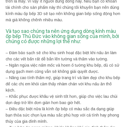
trên là mấy. Vì vậy ít người dùng dòng này. Nếu bạn có khoản
tài chính cho sản phẩm này thì chúng tôi khuyên bạn nên dùng
kính màu ốp bếp 3D sẽ tạo nên không gian bếp sống động hơn
mà giá không chênh nhiều màu.
Và tạo sao chúng ta nên ứng dụng dòng kính màu
ốp bếp Thủ Đức vào không gian sống của mình, bởi
chúng có được những lợi thế như:
– Đảm bảo sạch sẽ cho khu sinh hoạt đặc biệt khi nấu ăn làm
cho các vết bẩn rất dễ bắn lên tường và thấm vào tường.
– Ngăn ngừa việc nấm mốc và hoen ố tường khu bếp, dù có sử
dụng gạch men cũng vẫn sẽ không giải quyết được.
– Nâng cao tính thẩm mỹ, giúp trang trí và làm đẹp cho khu bếp
để các chị em khỏi cảm thấy nhàm chán với khu nấu ăn thô
kệch.
– Khắc phục được khâu vệ sinh tốt hơn, giúp cho việc lau chùi
dọn dẹp trở lên đơn giản hơn bao giờ hết.
– Điều đặc biệt nữa là kính ốp bếp có màu sắc đa dạng giúp
bạn thỏa sức chọn lựa màu sắc phù hợp với cá tính hay phong
thủy của gia đình mình.