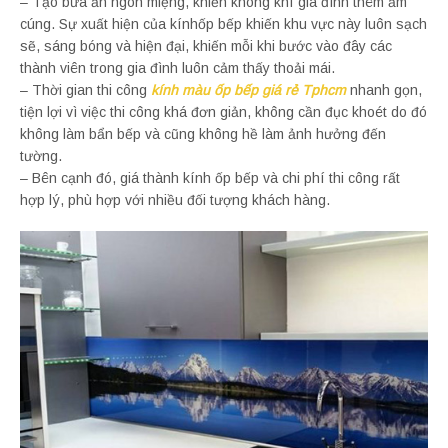
– Tạo bữa ăn ngon miệng, khiến không khí gia đình thêm ấm
cúng. Sự xuất hiện của kínhốp bếp khiến khu vực này luôn sạch
sẽ, sáng bóng và hiện đại, khiến mỗi khi bước vào đây các
thành viên trong gia đình luôn cảm thấy thoải mái.
– Thời gian thi công
kính màu ốp bếp giá rẻ Tphcm
nhanh gọn,
tiện lợi vì việc thi công khá đơn giản, không cần đục khoét do đó
không làm bẩn bếp và cũng không hề làm ảnh hưởng đến
tường.
– Bên cạnh đó, giá thành kính ốp bếp và chi phí thi công rất
hợp lý, phù hợp với nhiều đối tượng khách hàng.