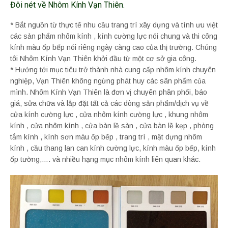
Đôi nét về Nhôm Kính Vạn Thiên.
* Bắt nguồn từ thực tế nhu cầu trang trí xây dựng và tính ưu việt
các sản phẩm nhôm kính , kính cường lực nói chung và thi công
kính màu ốp bếp nói riêng ngày càng cao của thị trường. Chúng
tôi Nhôm Kính Vạn Thiên khởi đầu từ một cơ sở gia công.
* Hướng tới mục tiêu trở thành nhà cung cấp nhôm kính chuyên
nghiệp, Vạn Thiên không ngừng phát huy các sãn phẩm của
mình. Nhôm Kính Vạn Thiên là đơn vị chuyên phân phối, báo
giá, sửa chữa và lắp đặt tất cả các dòng sản phẩm/dịch vụ về
cửa kính cường lực , cửa nhôm kính cường lực , khung nhôm
kính , cửa nhôm kính , cửa bàn lề sàn , cửa bàn lề kẹp , phòng
tắm kính , kính sơn màu ốp bếp , trang trí , mặt dựng nhôm
kính , cầu thang lan can kính cường lực, kính màu ốp bếp, kính
ốp tường,…. và nhiều hạng mục nhôm kính liên quan khác.