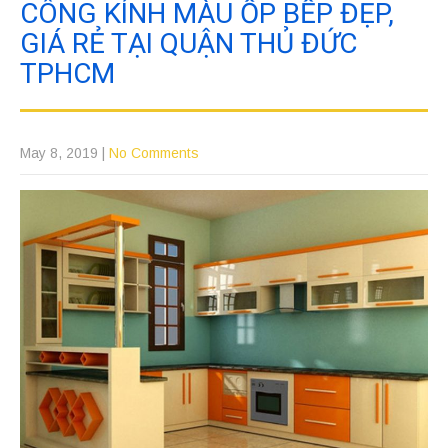
CÔNG KÍNH MÀU ỐP BẾP ĐẸP,
GIÁ RẺ TẠI QUẬN THỦ ĐỨC
TPHCM
May 8, 2019
|
No Comments