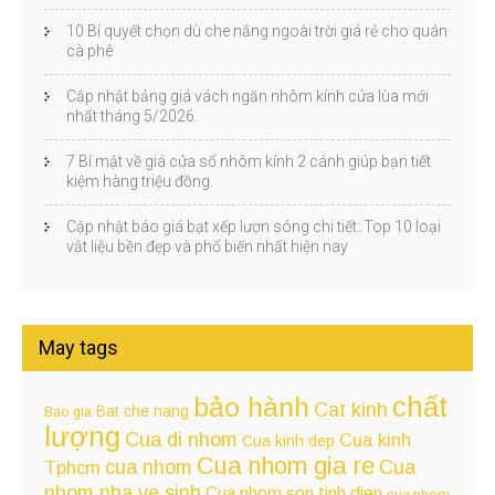
10 Bí quyết chọn dù che nắng ngoài trời giá rẻ cho quán
cà phê
Cập nhật bảng giá vách ngăn nhôm kính cửa lùa mới
nhất tháng 5/2026.
7 Bí mật về giá cửa sổ nhôm kính 2 cánh giúp bạn tiết
kiệm hàng triệu đồng.
Cập nhật báo giá bạt xếp lượn sóng chi tiết: Top 10 loại
vật liệu bền đẹp và phổ biến nhất hiện nay
May tags
chất
bảo hành
Cat kinh
Bat che nang
Bao gia
lượng
Cua di nhom
Cua kinh
Cua kinh dep
Cua nhom gia re
cua nhom
Cua
Tphcm
nhom nha ve sinh
Cua nhom son tinh dien
cua nhom