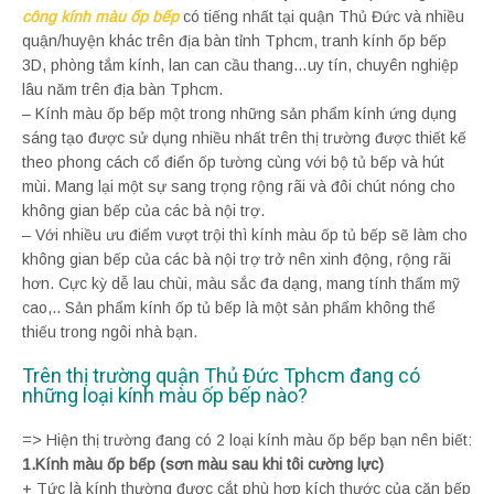
công kính màu ốp bếp
có tiếng nhất tại quận Thủ Đức và nhiều
quận/huyện khác trên địa bàn tỉnh Tphcm, tranh kính ốp bếp
3D, phòng tắm kính, lan can cầu thang…uy tín, chuyên nghiệp
lâu năm trên địa bàn Tphcm.
– Kính màu ốp bếp một trong những sản phẩm kính ứng dụng
sáng tạo được sử dụng nhiều nhất trên thị trường được thiết kế
theo phong cách cổ điển ốp tường cùng với bộ tủ bếp và hút
mùi. Mang lại một sự sang trọng rộng rãi và đôi chút nóng cho
không gian bếp của các bà nội trợ.
– Với nhiều ưu điểm vượt trội thì kính màu ốp tủ bếp sẽ làm cho
không gian bếp của các bà nội trợ trở nên xinh động, rộng rãi
hơn. Cực kỳ dễ lau chùi, màu sắc đa dạng, mang tính thẩm mỹ
cao,.. Sản phẩm kính ốp tủ bếp là một sản phẩm không thể
thiếu trong ngôi nhà bạn.
Trên thị trường quận Thủ Đức Tphcm đang có
những loại kính màu ốp bếp nào?
=> Hiện thị trường đang có 2 loại kính màu ốp bếp bạn nên biết:
1.Kính màu ốp bếp (sơn màu sau khi tôi cường lực)
+ Tức là kính thường được cắt phù hợp kích thước của căn bếp