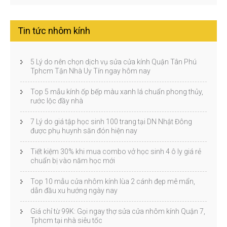
Tin tức nhôm kính
5 Lý do nên chọn dịch vụ sửa cửa kính Quận Tân Phú
Tphcm Tận Nhà Uy Tín ngay hôm nay
Top 5 mẫu kính ốp bếp màu xanh lá chuẩn phong thủy,
rước lộc đầy nhà
7 Lý do giá tập học sinh 100 trang tại DN Nhật Đông
được phụ huynh săn đón hiện nay
Tiết kiệm 30% khi mua combo vở học sinh 4 ô ly giá rẻ
chuẩn bị vào năm học mới
Top 10 mẫu cửa nhôm kính lùa 2 cánh đẹp mê mẩn,
dẫn đầu xu hướng ngày nay
Giá chỉ từ 99K: Gọi ngay thợ sửa cửa nhôm kính Quận 7,
Tphcm tại nhà siêu tốc