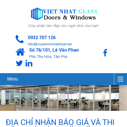
Góp phần làm đẹp cho ngôi nhà của bạn!
0932 707 126
info@cuanhomvietnhat.net
Số 76/101, Lê Văn Phan
Phú Thọ Hòa, Tân Phú
Menu
ĐỊA CHỈ NHẬN BÁO GIÁ VÀ THI