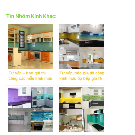
Tin Nhôm Kính Khác:
Tư vấn – báo giá thi
Tư vấn, báo giá thi công
công các mẫu kính màu
kính màu ốp bếp giá rẻ
ốp bếp cường lực giá rẻ
và chất lượng nhất tại
Uy Tín nhất tại quận 11
quận 9 Tphcm
Tphcm