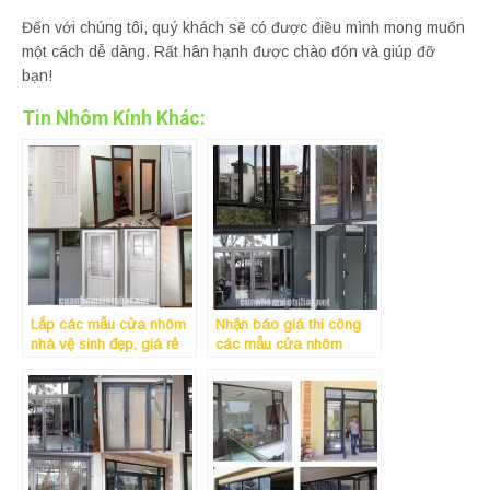
Đến với chúng tôi, quý khách sẽ có được điều mình mong muốn
một cách dễ dàng. Rất hân hạnh được chào đón và giúp đỡ
bạn!
Tin Nhôm Kính Khác:
Lắp các mẫu cửa nhôm
Nhận báo giá thi công
nhà vệ sinh đẹp, giá rẻ
các mẫu cửa nhôm
có tiếng nhất tại quận 10
xingfa giá rẻ, đẹp có
Tphcm
tiếng nhất tại quận Tân
Phú Tphcm