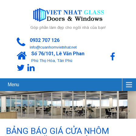
Góp phần làm đẹp cho ngôi nhà của bạn!
0932 707 126
info@cuanhomvietnhat.net
Số 76/101, Lê Văn Phan
Phú Thọ Hòa, Tân Phú
Menu
BẢNG BÁO GIÁ CỬA NHÔM