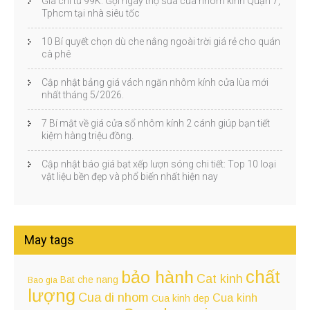
Giá chỉ từ 99K: Gọi ngay thợ sửa cửa nhôm kính Quận 7,
Tphcm tại nhà siêu tốc
10 Bí quyết chọn dù che nắng ngoài trời giá rẻ cho quán
cà phê
Cập nhật bảng giá vách ngăn nhôm kính cửa lùa mới
nhất tháng 5/2026.
7 Bí mật về giá cửa sổ nhôm kính 2 cánh giúp bạn tiết
kiệm hàng triệu đồng.
Cập nhật báo giá bạt xếp lượn sóng chi tiết: Top 10 loại
vật liệu bền đẹp và phổ biến nhất hiện nay
May tags
chất
bảo hành
Cat kinh
Bat che nang
Bao gia
lượng
Cua di nhom
Cua kinh
Cua kinh dep