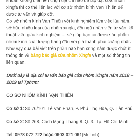
khoăn không biết nên chọn địa chỉ nào để lắp đặt cửa nhôm
xingfa thì có thể liên lạc với cơ sở nhôm kính Vạn Thiên để
được tư vấn và giúp đỡ.
Cơ sở nhôm kính Vạn Thiên với kinh nghiệm làm việc lâu năm,
sở hữu nhiều loại cửa nhôm xingfa, đội ngũ nhân viên tư vấn, kỹ
thuật viên giàu kinh nghiệm,… sẽ giúp bạn có được sản phẩm
nhôm kính chất lượng hàng đầu với giá thành phải chăng nhất.
Như vậy qua bài viết trên phần nào bạn cũng nắm được chút ít
thông tin về
bảng báo giá cửa nhôm Xingfa
và một số thông tin
liên quan.
Dưới đây là địa chỉ tư vấn báo giá cửa nhôm Xingfa năm 2018 –
2019 tại Tphcm:
CƠ SỞ NHÔM KÍNH VẠN THIÊN
Cơ sở 1:
Số 76/101, Lê Văn Phan, P. Phú Thọ Hòa, Q. Tân Phú
Cơ sở 2:
Số 268, Cách Mạng Tháng 8, Q. 3, Tp. Hồ Chí Minh
Tel: 0978 072 722 hoặc 0903 021 091
(Mr Linh)