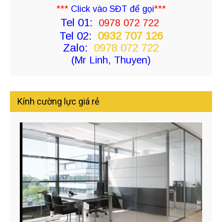
***
Click vào SĐT để gọi
***
Tel 01:
0978 072 722
Tel 02:
0932 707 126
Zalo:
0978 072 722
(Mr Linh, Thuyen)
Kính cường lực giá rẻ