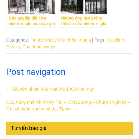
Báo giá lắp đặt cửa
Những ứng dụng rộng
nhôm xingfa cao cấp giá
rãi của cửa nhôm xingfa
rẻ tại quận 12 , Tphcm
4 cánh
Categories:
Tin tức khác
,
Cửa nhôm Xingfa
| Tags:
Cua kinh
Tphcm
,
Cua nhom xingfa
Post navigation
←
Giá cửa nhôm Việt Nhật hệ 1000 hiện nay
Cửa hàng nhôm kính Uy Tín – Chất Lượng – Chuyên Nghiệp –
Gía cả cạnh tranh nhất tại Tphcm
→
Tư vấn báo giá