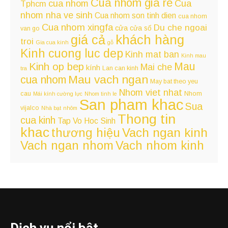
Cua nhom gia re
cua nhom
Cua
Tphcm
nhom nha ve sinh
Cua nhom son tinh dien
cua nhom
Cua nhom xingfa
Du che ngoai
cửa
cửa sổ
van go
giá cả
khách hàng
troi
Gia cua kinh
gỗ
Kinh cuong luc dep
Kinh mat ban
Kinh mau
Kinh op bep
Mau
Mai che
kính
Lan can kinh
tra
Mau vach ngan
cua nhom
May bat theo yeu
Nhom viet nhat
cau
Nhom
Mái kính cường lực
Nhom tinh le
San pham khac
Sua
vijalco
Nhà bạt
nhôm
Thong tin
cua kinh
Tap Vo Hoc Sinh
khac
Vach ngan kinh
thương hiệu
Vach ngan nhom
Vach nhom kinh
Dịch vụ nổi bật